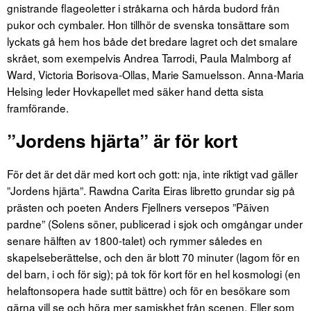
gnistrande flageoletter i stråkarna och hårda budord från
pukor och cymbaler. Hon tillhör de svenska tonsättare som
lyckats gå hem hos både det bredare lagret och det smalare
skrået, som exempelvis Andrea Tarrodi, Paula Malmborg af
Ward, Victoria Borisova-Ollas, Marie Samuelsson. Anna-Maria
Helsing leder Hovkapellet med säker hand detta sista
framförande.
”Jordens hjärta” är för kort
För det är det där med kort och gott: nja, inte riktigt vad gäller
”Jordens hjärta”. Rawdna Carita Eiras libretto grundar sig på
prästen och poeten Anders Fjellners versepos ”Päiven
pardne” (Solens söner, publicerad i sjok och omgångar under
senare hälften av 1800-talet) och rymmer således en
skapelseberättelse, och den är blott 70 minuter (lagom för en
del barn, i och för sig); på tok för kort för en hel kosmologi (en
helaftonsopera hade suttit bättre) och för en besökare som
gärna vill se och höra mer samiskhet från scenen. Eller som