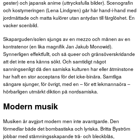
gester) och japansk anime (uttrycksfulla bilder). Scenografin
och kostymeringen (Lena Lindgren) går här hand-i-hand med
jordmättade och matta kulörer utan antydan till färglöshet. En
vacker scenbild.
Skaparguden/solen sjungs av en mezzo och månen av en
kontratenor (en lika magnifik Jan Jakub Monowid).
Synnerligen effektfullt, och så queer och gränsöverskridande
att det inte ens känns sökt. Och samtidigt något
sanningsenligt då den samiska kulturen har eller åtminstone
har haft en stor acceptans för det icke-binära. Samtliga
sångare sjunger, för övrigt, med en – för ett lekmannaöra –
hörbarligen utmärkt diktion på nordsamiska.
Modern musik
Musiken är avgjort modern men inte avantgarde. Den
förmedlar både det bombastiska och lyriska. Britta Byström
jobbar med stämningsskapande trä- och bleckblås,