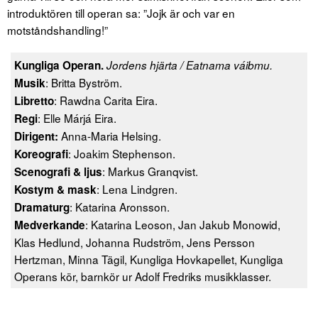
introduktören till operan sa: ”Jojk är och var en
motståndshandling!”
Kungliga Operan.
Jordens hjärta / Eatnama váibmu.
: Britta Byström.
Musik
: Rawdna Carita Eira.
Libretto
: Elle Márjá Eira.
Regi
Anna-Maria Helsing.
Dirigent:
: Joakim Stephenson.
Koreografi
: Markus Granqvist.
Scenografi
& ljus
: Lena Lindgren.
Kostym & mask
: Katarina Aronsson.
Dramaturg
: Katarina Leoson, Jan Jakub Monowid,
Medverkande
Klas Hedlund, Johanna Rudström, Jens Persson
Hertzman, Minna Tägil, Kungliga Hovkapellet, Kungliga
Operans kör, barnkör ur Adolf Fredriks musikklasser.