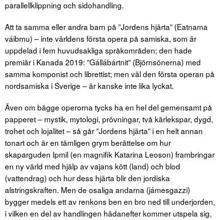
parallellklippning och sidohandling.
Att ta samma eller andra barn på ”Jordens hjärta” (Eatnama
váibmu) – inte världens första opera på samiska, som är
uppdelad i fem huvudsakliga språkområden; den hade
premiär i Kanada 2019: ”Gállábártnit” (Björnsönerna) med
samma komponist och librettist; men väl den första operan på
nordsamiska i Sverige – är kanske inte lika lyckat.
Även om bägge operorna tycks ha en hel del gemensamt på
papperet – mystik, mytologi, prövningar, två kärlekspar, dygd,
trohet och lojalitet – så går ”Jordens hjärta” i en helt annan
tonart och är en tämligen grym berättelse om hur
skaparguden Ipmil (en magnifik Katarina Leoson) frambringar
en ny värld med hjälp av vajans kött (land) och blod
(vattendrag) och hur dess hjärta blir den jordiska
alstringskraften. Men de osaliga andarna (jámesgazzi)
bygger medels ett av renkons ben en bro ned till underjorden,
i vilken en del av handlingen hädanefter kommer utspela sig,