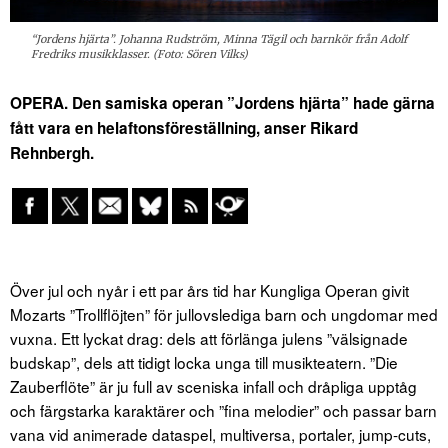
“Jordens hjärta”. Johanna Rudström, Minna Tägil och barnkör från Adolf
Fredriks musikklasser. (Foto: Sören Vilks)
OPERA. Den samiska operan ”Jordens hjärta” hade gärna
fått vara en helaftonsföreställning, anser Rikard
Rehnbergh.
Över jul och nyår i ett par års tid har Kungliga Operan givit
Mozarts ”Trollflöjten” för jullovslediga barn och ungdomar med
vuxna. Ett lyckat drag: dels att förlänga julens ”välsignade
budskap”, dels att tidigt locka unga till musikteatern. ”Die
Zauberflöte” är ju full av sceniska infall och dråpliga upptåg
och färgstarka karaktärer och ”fina melodier” och passar barn
vana vid animerade dataspel, multiversa, portaler, jump-cuts,