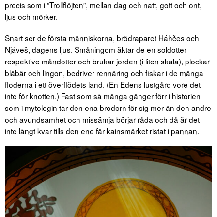
precis som i ”Trollflöjten”, mellan dag och natt, gott och ont,
ljus och mörker.
Snart ser de första människorna, brödraparet Háhčes och
Njáveš, dagens ljus. Småningom äktar de en soldotter
respektive måndotter och brukar jorden (i liten skala), plockar
blåbär och lingon, bedriver rennäring och fiskar i de många
floderna i ett överflödets land. (En Edens lustgård vore det
inte för knotten.) Fast som så många gånger förr i historien
som i mytologin tar den ena brodern för sig mer än den andre
och avundsamhet och missämja börjar råda och då är det
inte långt kvar tills den ene får kainsmärket ristat i pannan.