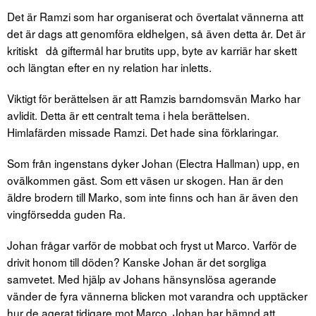
Det är Ramzi som har organiserat och övertalat vännerna att
det är dags att genomföra eldhelgen, så även detta år. Det är
kritiskt då giftermål har brutits upp, byte av karriär har skett
och längtan efter en ny relation har inletts.
Viktigt för berättelsen är att Ramzis barndomsvän Marko har
avlidit. Detta är ett centralt tema i hela berättelsen.
Himlafärden missade Ramzi. Det hade sina förklaringar.
Som från ingenstans dyker Johan (Electra Hallman) upp, en
ovälkommen gäst. Som ett väsen ur skogen. Han är den
äldre brodern till Marko, som inte finns och han är även den
vingförsedda guden Ra.
Johan frågar varför de mobbat och fryst ut Marco. Varför de
drivit honom till döden? Kanske Johan är det sorgliga
samvetet. Med hjälp av Johans hänsynslösa agerande
vänder de fyra vännerna blicken mot varandra och upptäcker
hur de agerat tidigare mot Marco. Johan har hämnd att