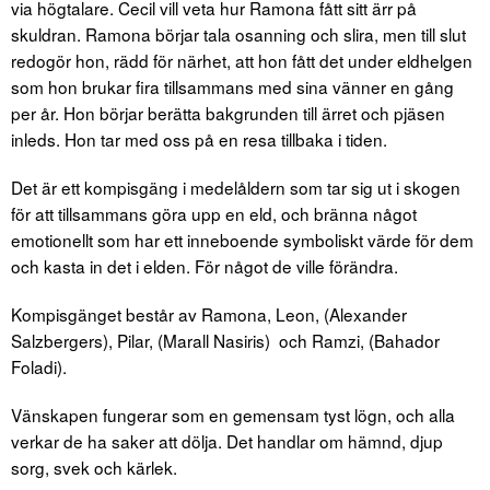
via högtalare. Cecil vill veta hur Ramona fått sitt ärr på
skuldran. Ramona börjar tala osanning och slira, men till slut
redogör hon, rädd för närhet, att hon fått det under eldhelgen
som hon brukar fira tillsammans med sina vänner en gång
per år. Hon börjar berätta bakgrunden till ärret och pjäsen
inleds. Hon tar med oss på en resa tillbaka i tiden.
Det är ett kompisgäng i medelåldern som tar sig ut i skogen
för att tillsammans göra upp en eld, och bränna något
emotionellt som har ett inneboende symboliskt värde för dem
och kasta in det i elden. För något de ville förändra.
Kompisgänget består av Ramona, Leon, (Alexander
Salzbergers), Pilar, (Marall Nasiris) och Ramzi, (Bahador
Foladi).
Vänskapen fungerar som en gemensam tyst lögn, och alla
verkar de ha saker att dölja. Det handlar om hämnd, djup
sorg, svek och kärlek.