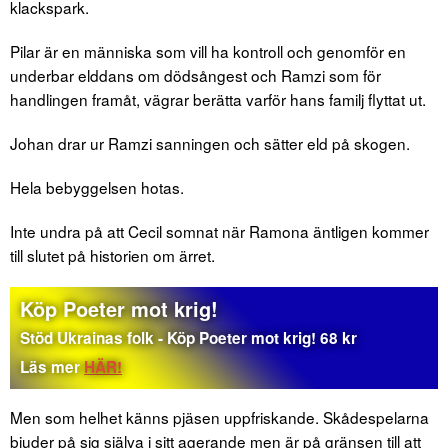
klackspark.
Pilar är en människa som vill ha kontroll och genomför en
underbar elddans om dödsångest och Ramzi som för
handlingen framåt, vägrar berätta varför hans familj flyttat ut.
Johan drar ur Ramzi sanningen och sätter eld på skogen.
Hela bebyggelsen hotas.
Inte undra på att Cecil somnat när Ramona äntligen kommer
till slutet på historien om ärret.
Köp Poeter mot krig!
Stöd Ukrainas folk - Köp Poeter mot krig! 68 kr
Läs mer
HÄR!
Men som helhet känns pjäsen uppfriskande. Skådespelarna
bjuder på sig själva i sitt agerande men är på gränsen till att