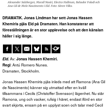
Alexander Salzberger, Marall Nasiri, Electra Hallman, Bahador Foladi och
Ana Gil de Melo Nascimento i Eld. Foto: Sören Vilks.
DRAMATIK. Jonas Lindman har sett Jonas Hassen
Khemiris pjäs Eld på Dramaten. Han konstaterar att
föreställningen är en stor upplevelse och att den känslan
håller i sig länge.
Av:
Eld.
Jonas Hassen Khemiri.
: Antú Romero Nunes.
Regi
Dramaten, Stockholm.
Jonas Hassen Khemiris pjäs inleds med att Ramona (Ana Gil
de Nascimento) känner sig utmattad efter en kväll
tillsammans i Cecils (Christoffer Svensson) lägenhet. Nu står
Ramona, ung och vacker, rufsig i håret, endast iförd en stor
svart skjorta, ensam på en upplyst scen och talar med Cecil