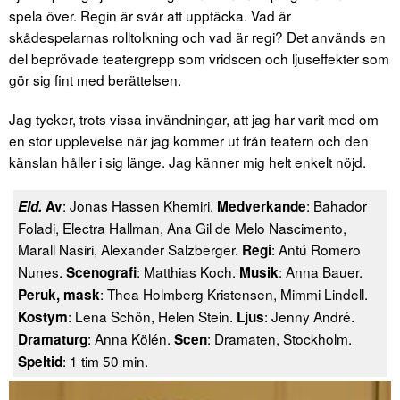
spela över. Regin är svår att upptäcka. Vad är
skådespelarnas rolltolkning och vad är regi? Det används en
del beprövade teatergrepp som vridscen och ljuseffekter som
gör sig fint med berättelsen.
Jag tycker, trots vissa invändningar, att jag har varit med om
en stor upplevelse när jag kommer ut från teatern och den
känslan håller i sig länge. Jag känner mig helt enkelt nöjd.
: Jonas Hassen Khemiri.
: Bahador
Eld.
Av
Medverkande
Foladi, Electra Hallman, Ana Gil de Melo Nascimento,
Marall Nasiri, Alexander Salzberger.
: Antú Romero
Regi
Nunes.
: Matthias Koch.
: Anna Bauer.
Scenografi
Musik
: Thea Holmberg Kristensen, Mimmi Lindell.
Peruk, mask
: Lena Schön, Helen Stein.
: Jenny André.
Kostym
Ljus
: Anna Kölén.
: Dramaten, Stockholm.
Dramaturg
Scen
: 1 tim 50 min.
Speltid