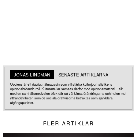
JONAS LINDMAN
SENASTE ARTIKLARNA
Opulens är ett dagligt nätmagasin som vill stärka kulturjournalistikens
opinionsbildande roll. Kulturartiklar samsas därför med opinionsmaterial – allt
med en samhällsmedveten blick där så väl klimatförändringarna och hoten mot
yttrandefriheten som de sociala orättvisorna betraktas som självklara
utgångspunkter.
FLER ARTIKLAR