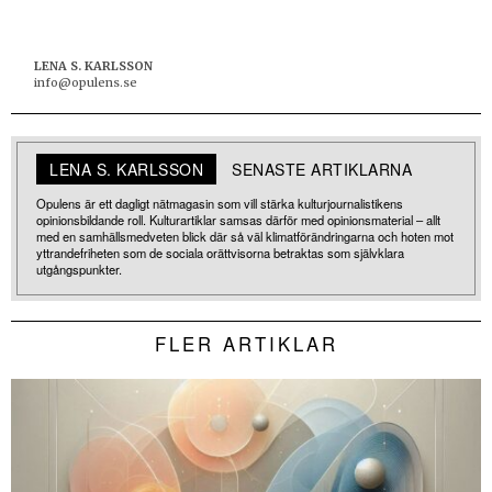
LENA S. KARLSSON
info@opulens.se
LENA S. KARLSSON
SENASTE ARTIKLARNA
Opulens är ett dagligt nätmagasin som vill stärka kulturjournalistikens
opinionsbildande roll. Kulturartiklar samsas därför med opinionsmaterial – allt
med en samhällsmedveten blick där så väl klimatförändringarna och hoten mot
yttrandefriheten som de sociala orättvisorna betraktas som självklara
utgångspunkter.
FLER ARTIKLAR