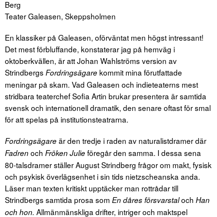
Berg
Teater Galeasen, Skeppsholmen
En klassiker på Galeasen, oförväntat men högst intressant!
Det mest förbluffande, konstaterar jag på hemväg i
oktoberkvällen, är att Johan Wahlströms version av
Strindbergs
kommit mina förutfattade
Fordringsägare
meningar på skam. Vad Galeasen och indieteaterns mest
stridbara teaterchef Sofia Artin brukar presentera är samtida
svensk och internationell dramatik, den senare oftast för smal
för att spelas på institutionsteatrarna.
är den tredje i raden av naturalistdramer där
Fordringsägare
och
föregår den samma. I dessa sena
Fadren
Fröken Julie
80-talsdramer ställer August Strindberg frågor om makt, fysisk
och psykisk överlägsenhet i sin tids nietzscheanska anda.
Läser man texten kritiskt upptäcker man rottrådar till
Strindbergs samtida prosa som
och
En dåres försvarstal
Han
Allmänmänskliga drifter, intriger och maktspel
och hon.