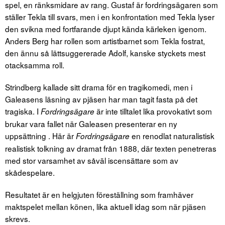
spel, en ränksmidare av rang. Gustaf är fordringsägaren som
ställer Tekla till svars, men i en konfrontation med Tekla lyser
den svikna med fortfarande djupt kända kärleken igenom.
Anders Berg har rollen som artistbarnet som Tekla fostrat,
den ännu så lättsuggererade Adolf, kanske styckets mest
otacksamma roll.
Strindberg kallade sitt drama för en tragikomedi, men i
Galeasens läsning av pjäsen har man tagit fasta på det
tragiska. I
är inte tilltalet lika provokativt som
Fordringsägare
brukar vara fallet när Galeasen presenterar en ny
uppsättning . Här är
en renodlat naturalistisk
Fordringsägare
realistisk tolkning av dramat från 1888, där texten penetreras
med stor varsamhet av såväl iscensättare som av
skådespelare.
Resultatet är en helgjuten föreställning som framhäver
maktspelet mellan könen, lika aktuell idag som när pjäsen
skrevs.