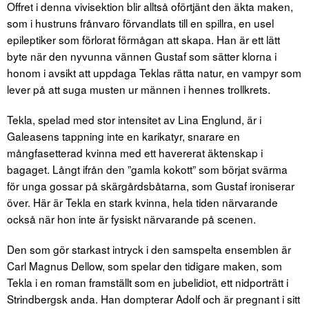
Offret i denna vivisektion blir alltså oförtjänt den äkta maken,
som i hustruns frånvaro förvandlats till en spillra, en usel
epileptiker som förlorat förmågan att skapa. Han är ett lätt
byte när den nyvunna vännen Gustaf som sätter klorna i
honom i avsikt att uppdaga Teklas rätta natur, en vampyr som
lever på att suga musten ur männen i hennes trollkrets.
Tekla, spelad med stor intensitet av Lina Englund, är i
Galeasens tappning inte en karikatyr, snarare en
mångfasetterad kvinna med ett havererat äktenskap i
bagaget. Långt ifrån den ”gamla kokott” som börjat svärma
för unga gossar på skärgårdsbåtarna, som Gustaf ironiserar
över. Här är Tekla en stark kvinna, hela tiden närvarande
också när hon inte är fysiskt närvarande på scenen.
Den som gör starkast intryck i den samspelta ensemblen är
Carl Magnus Dellow, som spelar den tidigare maken, som
Tekla i en roman framställt som en jubelidiot, ett nidporträtt i
Strindbergsk anda. Han dompterar Adolf och är pregnant i sitt