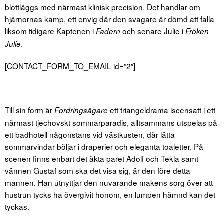
blottläggs med närmast klinisk precision. Det handlar om
hjärnornas kamp, ett envig där den svagare är dömd att falla
liksom tidigare Kaptenen i
och senare Julie i
Fadern
Fröken
.
Julie
[CONTACT_FORM_TO_EMAIL id=”2″]
Till sin form är
ett triangeldrama iscensatt i ett
Fordringsägare
närmast tjechovskt sommarparadis, alltsammans utspelas på
ett badhotell någonstans vid västkusten, där lätta
sommarvindar böljar i draperier och eleganta toaletter. På
scenen finns enbart det äkta paret Adolf och Tekla samt
vännen Gustaf som ska det visa sig, är den före detta
mannen. Han utnyttjar den nuvarande makens sorg över att
hustrun tycks ha övergivit honom, en lumpen hämnd kan det
tyckas.