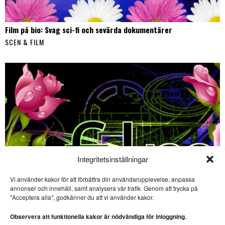
Film på bio: Svag sci-fi och sevärda dokumentärer
SCEN & FILM
Integritetsinställningar
Vi använder kakor för att förbättra din användarupplevelse, anpassa
SE ÄVEN
annonser och innehåll, samt analysera vår trafik. Genom att trycka på
"Acceptera alla", godkänner du att vi använder kakor.
Lysande dramatisering av
Lagerlöfs ”Liljecronas
Observera att funktionella kakor är nödvändiga för inloggning.
hem”