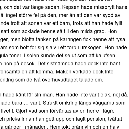
göring, och det var länge sedan. Kepsen hade missprytt hans
l inget större fel på den, mer än att den var sydd av
e trott att sonen var ett barn, trots att han hade fyllt
sätt som äcklade henne så till den milda grad. Hon
̊nger, men blotta tanken på kärringen fick henne att rysa
m som bott för sig själv i ett torp i urskogen. Hon hade
av gula toner. I solen kunde det se ut som att kalufsen
 hon på besök. Det sistnämnda hade dock inte hänt
elefonsamtalen att komma. Maken verkade dock inte
ngenting som de två överhuvudtaget talade om.
n hade känt för sin man. Han hade inte varit elak, nej då,
an hade bara … varit. Strukit omkring längs väggarna som
livet i. Gjort vad som förväntas av en herre i lägre
och pricka innan han gett upp och tagit pension, tvättat
̊gra gånger i månaden. Hemkokt brännvin och en halv