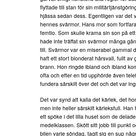
flyttade till stan för sin militärtjänst
hjässa sedan dess. Egentligen var det vä
hennes svärmor. Hans mor som fortfarand
femtio. Som skulle krama sin son på ett 
hade inte träffat sin svärmor många ga
till. Svärmor var en miserabel gammal da
haft ett stort blonderat hårsvall, fullt 
brann. Hon ringde ibland och ibland kom
ofta och efter en tid upphörde även t
fundera särskilt över det och det var i
Det var synd att kalla det kärlek, det ho
men inte heller särskilt kärleksfull. H
ett spöke i det lilla huset som de delade 
medelklassen. Skött sitt jobb till punkt 
bilen varje söndag, tagit sig en sup na