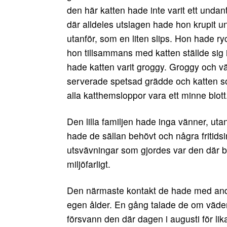
den här katten hade inte varit ett unda
där alldeles utslagen hade hon krupit 
utanför, som en liten slips. Hon hade ryck
hon tillsammans med katten ställde sig i
hade katten varit groggy. Groggy och väl
serverade spetsad grädde och katten s
alla katthemsloppor vara ett minne blott
Den lilla familjen hade inga vänner, uta
hade de sällan behövt och några fritidsi
utsvävningar som gjordes var den där bil
miljöfarligt.
Den närmaste kontakt de hade med andra
egen ålder. En gång talade de om väde
försvann den där dagen i augusti för l