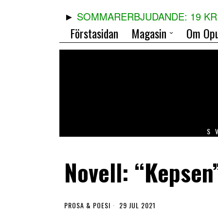
SOMMARERBJUDANDE: 19 KR 
Förstasidan
Magasin
Om Opu
S
Novell: “Kepsen”
PROSA & POESI
29 JUL 2021