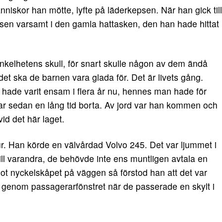
̈nniskor han mötte, lyfte på läderkepsen. När han gick till
psen varsamt i den gamla hattasken, den han hade hittat
 enkelhetens skull, för snart skulle någon av dem ändå
et ska de barnen vara glada för. Det är livets gång.
 hade varit ensam i flera år nu, hennes man hade för
ar sedan en lång tid borta. Av jord var han kommen och
vid det här laget.
ur. Han körde en välvårdad Volvo 245. Det var ljummet i
 till varandra, de behövde inte ens muntligen avtala en
t nyckelskåpet på väggen så förstod han att det var
t genom passagerarfönstret när de passerade en skylt i