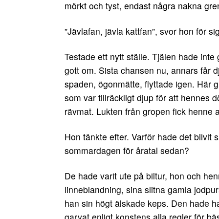
mörkt och tyst, endast några nakna gr
”Jävlafan, jävla kattfan”, svor hon för sig 
Testade ett nytt ställe. Tjälen hade in
gott om. Sista chansen nu, annars får dju
spaden, ögonmätte, flyttade igen. Här 
som var tillräckligt djup för att hennes 
rävmat. Lukten från gropen fick henne a
Hon tänkte efter. Varför hade det blivit 
sommardagen för åratal sedan?
De hade varit ute på biltur, hon och he
linneblandning, sina slitna gamla jodpur
han sin högt älskade keps. Den hade han
garvat enligt konstens alla regler för b