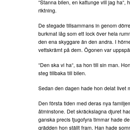
”Stanna bilen, en kattunge vill jag ha”, 
riktning.
De stegade tillsammans in genom dörren 
burkmat låg som ett lock över hela rumme
den ena skyggare än den andra. I hörnet
vettskrämt på dem. Ögonen var uppspä
”Den ska vi ha”, sa hon till sin man. H
steg tillbaka till bilen.
Sedan den dagen hade hon delat livet 
Den första tiden med deras nya familjeme
åtminstone. Det skräckslagna djuret had
ganska precis tjugofyra timmar hade den l
grädden hon ställt fram. Han hade somn