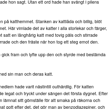
hade hon sagt. Utan ett ord hade han svängt i pilens
på katthemmet. Stanken av kattlåda och billig, blöt
t. Här vimlade det av katter i alla storlekar och färger,
 satt en långhårig katt med tovig päls och stirrade
rrade och den fräste när hon tog ett steg emot den.
on gick fram och lyfte upp den och styrde med bestämda
med sin man och deras katt.
dlem hade varit nästintill outhärdlig. För katten
e legat och tryckt under sängen det första dygnet. Efter
ämnat sitt gömställe för att smaka på räkorna och
at gott efter det, det gör man av benzodiazepiner, och