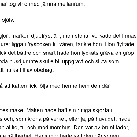
enar tog vind med jämna mellanrum.
själv.
te gjort marken djupfryst än, men stenar verkade det finnas
ret ligga i frysboxen till våren, tänkte hon. Hon flyttade
gick det bättre och snart hade hon lyckats gräva en grop
döda husdjur inte skulle bli uppgrävt och sluta som
tt hulka till av obehag.
så att katten fick följa med henne hem den där
nnes make. Maken hade haft sin rutiga skjorta i
s och, som krona på verket, eller ja, på huvudet, hade
 alltid, till och med inomhus. Den var av brunt läder,
ästa hållbarhet. Hans mor hade sytt den när sonen