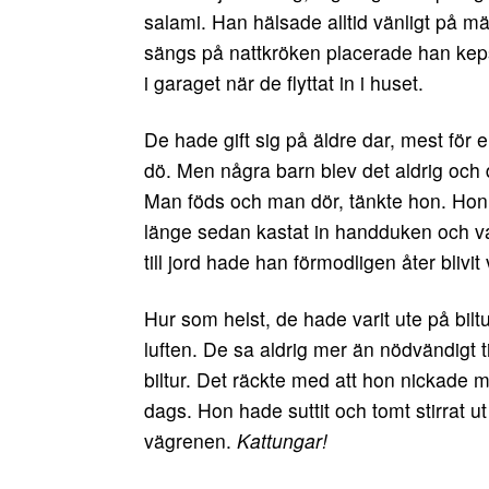
salami. Han hälsade alltid vänligt på ma
sängs på nattkröken placerade han ke
i garaget när de flyttat in i huset.
De hade gift sig på äldre dar, mest för
dö. Men några barn blev det aldrig och d
Man föds och man dör, tänkte hon. Hon
länge sedan kastat in handduken och v
till jord hade han förmodligen åter blivit 
Hur som helst, de hade varit ute på bilt
luften. De sa aldrig mer än nödvändigt
biltur. Det räckte med att hon nickade mo
dags. Hon hade suttit och tomt stirrat u
vägrenen.
Kattungar!