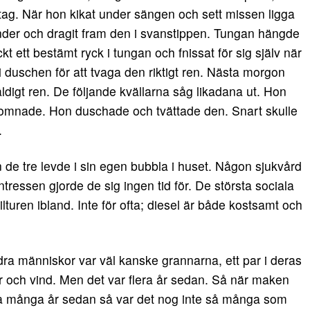
ntag. När hon kikat under sängen och sett missen ligga
under och dragit fram den i svanstippen. Tungan hängde
t ett bestämt ryck i tungan och fnissat för sig själv när
 duschen för att tvaga den riktigt ren. Nästa morgon
digt ren. De följande kvällarna såg likadana ut. Hon
omnade. Hon duschade och tvättade den. Snart skulle
.
n de tre levde i sin egen bubbla i huset. Någon sjukvård
ntressen gjorde de sig ingen tid för. De största sociala
turen ibland. Inte för ofta; diesel är både kostsamt och
 människor var väl kanske grannarna, ett par i deras
r och vind. Men det var flera år sedan. Så när maken
ika många år sedan så var det nog inte så många som