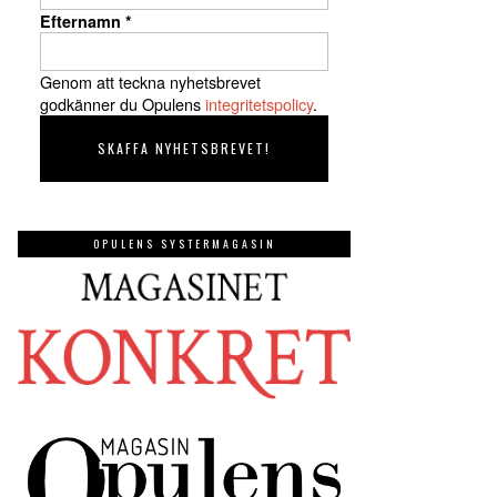
Efternamn
*
Genom att teckna nyhetsbrevet
godkänner du Opulens
integritetspolicy
.
OPULENS SYSTERMAGASIN