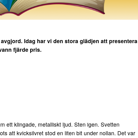
vgjord. Idag har vi den stora glädjen att presentera
vann fjärde pris.
 ett klingade, metalliskt ljud. Sten igen. Svetten
ts att kvicksilvret stod en liten bit under nollan. Det var