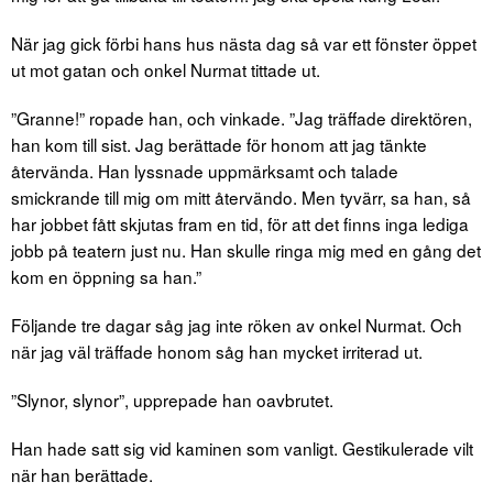
När jag gick förbi hans hus nästa dag så var ett fönster öppet
ut mot gatan och onkel Nurmat tittade ut.
”Granne!” ropade han, och vinkade. ”Jag träffade direktören,
han kom till sist. Jag berättade för honom att jag tänkte
återvända. Han lyssnade uppmärksamt och talade
smickrande till mig om mitt återvändo. Men tyvärr, sa han, så
har jobbet fått skjutas fram en tid, för att det finns inga lediga
jobb på teatern just nu. Han skulle ringa mig med en gång det
kom en öppning sa han.”
Följande tre dagar såg jag inte röken av onkel Nurmat. Och
när jag väl träffade honom såg han mycket irriterad ut.
”Slynor, slynor”, upprepade han oavbrutet.
Han hade satt sig vid kaminen som vanligt. Gestikulerade vilt
när han berättade.