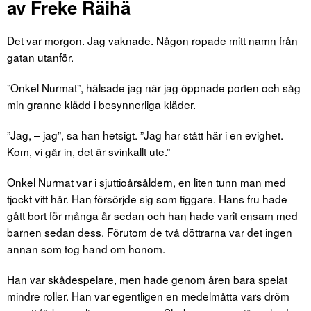
av Freke Räihä
Det var morgon. Jag vaknade. Någon ropade mitt namn från
gatan utanför.
”Onkel Nurmat”, hälsade jag när jag öppnade porten och såg
min granne klädd i besynnerliga kläder.
”Jag, – jag”, sa han hetsigt. ”Jag har stått här i en evighet.
Kom, vi går in, det är svinkallt ute.”
Onkel Nurmat var i sjuttioårsåldern, en liten tunn man med
tjockt vitt hår. Han försörjde sig som tiggare. Hans fru hade
gått bort för många år sedan och han hade varit ensam med
barnen sedan dess. Förutom de två döttrarna var det ingen
annan som tog hand om honom.
Han var skådespelare, men hade genom åren bara spelat
mindre roller. Han var egentligen en medelmåtta vars dröm