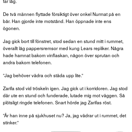
far låg.
De två männen flyttade försiktigt över onkel Nurmat på en
bår. Han gjorde inte motstånd. Han öppnade inte ens
ögonen.
Jag gick bort till fönstret, stod sedan en stund mitt i rummet,
överallt låg pappersremsor med kung Lears repliker. Några
hade hamnat bakom vinflaskan, någon över sprutan och
andra bakom telefonen.
”Jag behöver vädra och städa upp lite.”
Zarifa stod vid tröskeln igen. Jag gick ut i korridoren. Jag stod
där ute en stund och funderade, lutade mig mot väggen. Så
plötsligt ringde telefonen. Snart hörde jag Zarifas röst.
”Är han inne på sjukhuset nu? Ja, jag vädrar ut i rummet, det
stinker.”