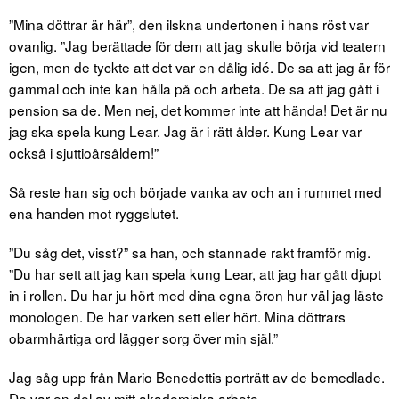
”Mina döttrar är här”, den ilskna undertonen i hans röst var
ovanlig. ”Jag berättade för dem att jag skulle börja vid teatern
igen, men de tyckte att det var en dålig idé. De sa att jag är för
gammal och inte kan hålla på och arbeta. De sa att jag gått i
pension sa de. Men nej, det kommer inte att hända! Det är nu
jag ska spela kung Lear. Jag är i rätt ålder. Kung Lear var
också i sjuttioårsåldern!”
Så reste han sig och började vanka av och an i rummet med
ena handen mot ryggslutet.
”Du såg det, visst?” sa han, och stannade rakt framför mig.
”Du har sett att jag kan spela kung Lear, att jag har gått djupt
in i rollen. Du har ju hört med dina egna öron hur väl jag läste
monologen. De har varken sett eller hört. Mina döttrars
obarmhärtiga ord lägger sorg över min själ.”
Jag såg upp från Mario Benedettis porträtt av de bemedlade.
De var en del av mitt akademiska arbete.