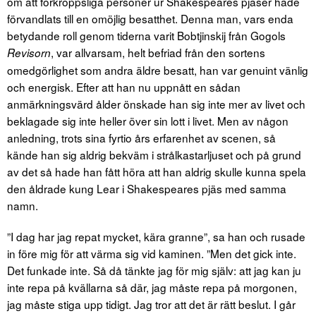
om att förkroppsliga personer ur Shakespeares pjäser hade
förvandlats till en omöjlig besatthet. Denna man, vars enda
betydande roll genom tiderna varit Bobtjinskij från Gogols
, var allvarsam, helt befriad från den sortens
Revisorn
omedgörlighet som andra äldre besatt, han var genuint vänlig
och energisk. Efter att han nu uppnått en sådan
anmärkningsvärd ålder önskade han sig inte mer av livet och
beklagade sig inte heller över sin lott i livet. Men av någon
anledning, trots sina fyrtio års erfarenhet av scenen, så
kände han sig aldrig bekväm i strålkastarljuset och på grund
av det så hade han fått höra att han aldrig skulle kunna spela
den åldrade kung Lear i Shakespeares pjäs med samma
namn.
”I dag har jag repat mycket, kära granne”, sa han och rusade
in före mig för att värma sig vid kaminen. ”Men det gick inte.
Det funkade inte. Så då tänkte jag för mig själv: att jag kan ju
inte repa på kvällarna så där, jag måste repa på morgonen,
jag måste stiga upp tidigt. Jag tror att det är rätt beslut. I går