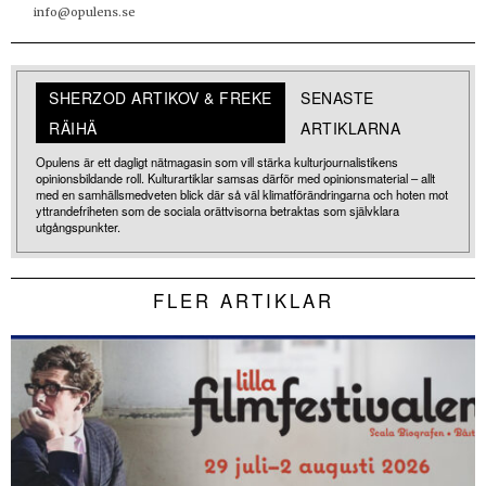
info@opulens.se
SHERZOD ARTIKOV & FREKE
SENASTE
RÄIHÄ
ARTIKLARNA
Opulens är ett dagligt nätmagasin som vill stärka kulturjournalistikens
opinionsbildande roll. Kulturartiklar samsas därför med opinionsmaterial – allt
med en samhällsmedveten blick där så väl klimatförändringarna och hoten mot
yttrandefriheten som de sociala orättvisorna betraktas som självklara
utgångspunkter.
FLER ARTIKLAR