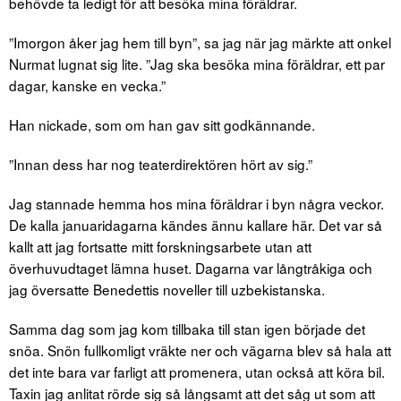
behövde ta ledigt för att besöka mina föräldrar.
”Imorgon åker jag hem till byn”, sa jag när jag märkte att onkel
Nurmat lugnat sig lite. ”Jag ska besöka mina föräldrar, ett par
dagar, kanske en vecka.”
Han nickade, som om han gav sitt godkännande.
”Innan dess har nog teaterdirektören hört av sig.”
Jag stannade hemma hos mina föräldrar i byn några veckor.
De kalla januaridagarna kändes ännu kallare här. Det var så
kallt att jag fortsatte mitt forskningsarbete utan att
överhuvudtaget lämna huset. Dagarna var långtråkiga och
jag översatte Benedettis noveller till uzbekistanska.
Samma dag som jag kom tillbaka till stan igen började det
snöa. Snön fullkomligt vräkte ner och vägarna blev så hala att
det inte bara var farligt att promenera, utan också att köra bil.
Taxin jag anlitat rörde sig så långsamt att det såg ut som att