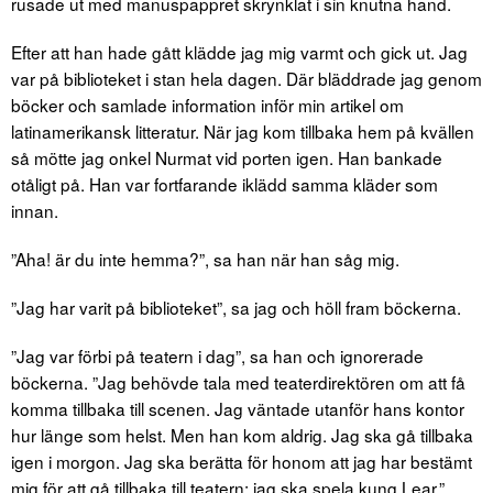
rusade ut med manuspappret skrynklat i sin knutna hand.
Efter att han hade gått klädde jag mig varmt och gick ut. Jag
var på biblioteket i stan hela dagen. Där bläddrade jag genom
böcker och samlade information inför min artikel om
latinamerikansk litteratur. När jag kom tillbaka hem på kvällen
så mötte jag onkel Nurmat vid porten igen. Han bankade
otåligt på. Han var fortfarande iklädd samma kläder som
innan.
”Aha! är du inte hemma?”, sa han när han såg mig.
”Jag har varit på biblioteket”, sa jag och höll fram böckerna.
”Jag var förbi på teatern i dag”, sa han och ignorerade
böckerna. ”Jag behövde tala med teaterdirektören om att få
komma tillbaka till scenen. Jag väntade utanför hans kontor
hur länge som helst. Men han kom aldrig. Jag ska gå tillbaka
igen i morgon. Jag ska berätta för honom att jag har bestämt
mig för att gå tillbaka till teatern: jag ska spela kung Lear.”