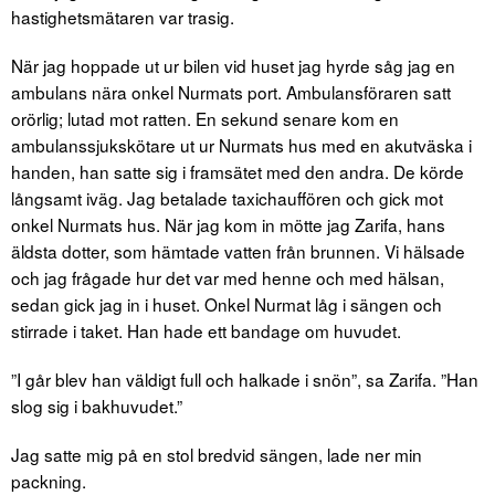
hastighetsmätaren var trasig.
När jag hoppade ut ur bilen vid huset jag hyrde såg jag en
ambulans nära onkel Nurmats port. Ambulansföraren satt
orörlig; lutad mot ratten. En sekund senare kom en
ambulanssjukskötare ut ur Nurmats hus med en akutväska i
handen, han satte sig i framsätet med den andra. De körde
långsamt iväg. Jag betalade taxichauffören och gick mot
onkel Nurmats hus. När jag kom in mötte jag Zarifa, hans
äldsta dotter, som hämtade vatten från brunnen. Vi hälsade
och jag frågade hur det var med henne och med hälsan,
sedan gick jag in i huset. Onkel Nurmat låg i sängen och
stirrade i taket. Han hade ett bandage om huvudet.
”I går blev han väldigt full och halkade i snön”, sa Zarifa. ”Han
slog sig i bakhuvudet.”
Jag satte mig på en stol bredvid sängen, lade ner min
packning.