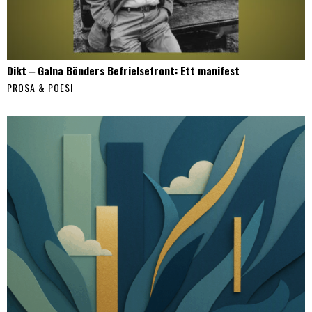
Dikt ‒ Galna Bönders Befrielsefront: Ett manifest
PROSA & POESI