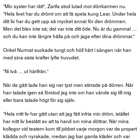
”Min syster har rätt”, Zarifa stod lutad mot dörrkarmen nu.
”Hela livet har du drömt om att få spela kung Lear. Under hela
ditt liv har du gett upp så mycket annat för den drömmen.
Men det blev inte så; det var inte ditt öde. Nu är du gammal …
och du kan inte längre hålla på och jaga efter dina drömmar.”
Onkel Nurmat suckade tungt och höll hårt i sängen när han
med sina sista krafter lyfte huvudet.
”Ni två … ut härifrån.”
När de gått lade han sig ner tyst men stirrade på dörren. När
han talade igen så förstod jag inte om han vände sig till mig
eller bara talade högt för sig själv.
”Hela mitt liv har gått utan att jag fått infria min dröm, istället
har mitt liv bestått av att ta hand om mina döttrar. När mina
kollegor vid teatern kom till jobbet varje morgon var de propert
klädda och nyrakade, medan jag bar gamla kläder och var