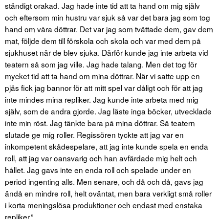
ständigt orakad. Jag hade inte tid att ta hand om mig själv
och eftersom min hustru var sjuk så var det bara jag som tog
hand om våra döttrar. Det var jag som tvättade dem, gav dem
mat, följde dem till förskola och skola och var med dem på
sjukhuset när de blev sjuka. Därför kunde jag inte arbeta vid
teatern så som jag ville. Jag hade talang. Men det tog för
mycket tid att ta hand om mina döttrar. När vi satte upp en
pjäs fick jag bannor för att mitt spel var dåligt och för att jag
inte mindes mina repliker. Jag kunde inte arbeta med mig
själv, som de andra gjorde. Jag läste inga böcker, utvecklade
inte min röst. Jag tänkte bara på mina döttrar. Så teatern
slutade ge mig roller. Regissören tyckte att jag var en
inkompetent skådespelare, att jag inte kunde spela en enda
roll, att jag var oansvarig och han avfärdade mig helt och
hållet. Jag gavs inte en enda roll och spelade under en
period ingenting alls. Men senare, och då och då, gavs jag
ändå en mindre roll, helt oväntat, men bara verkligt små roller
i korta meningslösa produktioner och endast med enstaka
repliker.”