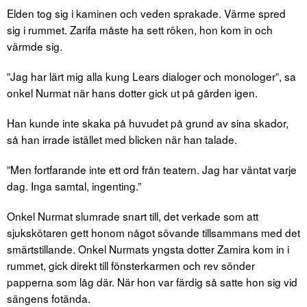
Elden tog sig i kaminen och veden sprakade. Värme spred
sig i rummet. Zarifa måste ha sett röken, hon kom in och
värmde sig.
”Jag har lärt mig alla kung Lears dialoger och monologer”, sa
onkel Nurmat när hans dotter gick ut på gården igen.
Han kunde inte skaka på huvudet på grund av sina skador,
så han irrade istället med blicken när han talade.
”Men fortfarande inte ett ord från teatern. Jag har väntat varje
dag. Inga samtal, ingenting.”
Onkel Nurmat slumrade snart till, det verkade som att
sjukskötaren gett honom något sövande tillsammans med det
smärtstillande. Onkel Nurmats yngsta dotter Zamira kom in i
rummet, gick direkt till fönsterkarmen och rev sönder
papperna som låg där. När hon var färdig så satte hon sig vid
sängens fotända.