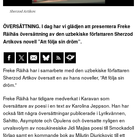
Sherzod Artikov.
ÖVERSÄTTNING. I dag har vi glädjen att presentera Freke
Räihäs översättning av den uzbekiske författaren Sherzod
Artikovs novell ”Att följa sin dröm”.
Freke Räihä har i samarbete med den uzbekiske författaren
Sherzod Artikov översatt en av hans noveller, ”Att följa sin
dröm.”
Freke Räihä har tidigare medverkat i Karavan som
översättare av poesi i en text av Karolina Jeppson. Han har
också fått några översättningar publicerade i Lyrikvännen,
Sahitto, Asymptote och Opulens och översatte nyligen en
urvalsvolym av nosukinesiske Jidi Majias poesi till Smockadoll
förlag samt en kommande bok av Milutin Djurickovic till ett