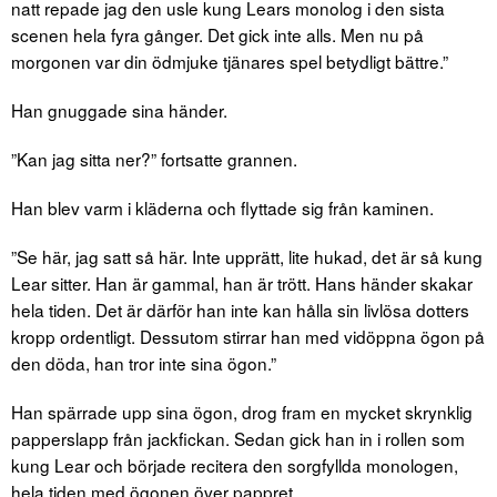
natt repade jag den usle kung Lears monolog i den sista
scenen hela fyra gånger. Det gick inte alls. Men nu på
morgonen var din ödmjuke tjänares spel betydligt bättre.”
Han gnuggade sina händer.
”Kan jag sitta ner?” fortsatte grannen.
Han blev varm i kläderna och flyttade sig från kaminen.
”Se här, jag satt så här. Inte upprätt, lite hukad, det är så kung
Lear sitter. Han är gammal, han är trött. Hans händer skakar
hela tiden. Det är därför han inte kan hålla sin livlösa dotters
kropp ordentligt. Dessutom stirrar han med vidöppna ögon på
den döda, han tror inte sina ögon.”
Han spärrade upp sina ögon, drog fram en mycket skrynklig
papperslapp från jackfickan. Sedan gick han in i rollen som
kung Lear och började recitera den sorgfyllda monologen,
hela tiden med ögonen över pappret.