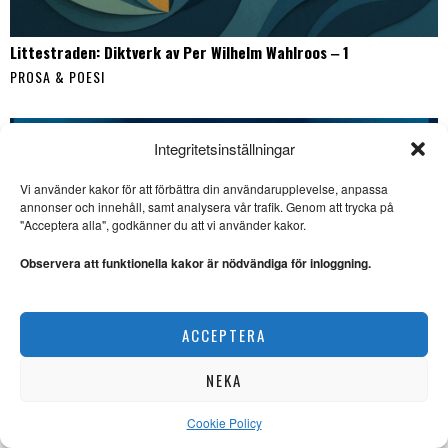
Littestraden: Diktverk av Per Wilhelm Wahlroos ‒ 1
PROSA & POESI
Integritetsinställningar
Vi använder kakor för att förbättra din användarupplevelse, anpassa
annonser och innehåll, samt analysera vår trafik. Genom att trycka på
SE ÄVEN
"Acceptera alla", godkänner du att vi använder kakor.
Bannerhed skriver
stilrent om en särling
Observera att funktionella kakor är nödvändiga för inloggning.
ROMAN. Bo Bjelvehammar
konstaterar att Tomas
Bannerhed skapat ett
mästerligt
ACCEPTERA
Tone Schunnesson skriver
galant om maktstrukturer
NEKA
ROMAN. ”Det är långt ifrån
enbart våldet som bär denna
Cookie Policy