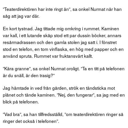
”Teaterdirektören har inte ringt än”, sa onkel Nurmat när han
såg att jag var där.
En kort tystnad. Jag tittade mig omkring i rummet. Kaminen
var kall, i ett lutande skåp stod ett par dussin böcker, annars
resårmadrassen och den gamla stolen jag satt i. I fönstret
stod en telefon, en tom vinflaska, en hög med papper och en
använd spruta. Rummet var fruktansvärt kallt.
”Kära granne”, sa onkel Nurmat oroligt. ”Ta en titt på telefonen
är du snäll, är den trasig?”
Jag hämtade in ved från gården, strök en tändsticka mot
plånet och tände kaminen. ”Nej, den fungerar”, sa jag med en
blick på telefonen.
”Vad bra”, sa han tillfredsställd, ”om teaterdirektören ringer så
ringer det också i telefonen”.