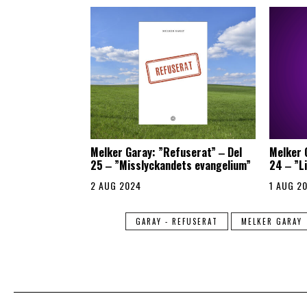
Melker Garay: ”Refuserat” ‒ Del
Melker 
25 ‒ ”Misslyckandets evangelium”
24 ‒ ”L
2 AUG 2024
1 AUG 2
GARAY - REFUSERAT
MELKER GARAY