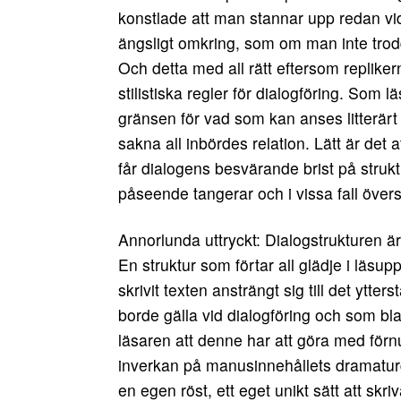
konstlade att man stannar upp redan vid
ängsligt omkring, som om man inte trod
Och detta med all rätt eftersom repliker
stilistiska regler för dialogföring. Som
gränsen för vad som kan anses litterärt
sakna all inbördes relation. Lätt är det at
får dialogens besvärande brist på strukt
påseende tangerar och i vissa fall översk
Annorlunda uttryckt: Dialogstrukturen är
En struktur som förtar all glädje i läsu
skrivit texten ansträngt sig till det ytte
borde gälla vid dialogföring och som bl
läsaren att denne har att göra med förnu
inverkan på manusinnehållets dramaturgi
en egen röst, ett eget unikt sätt att skri