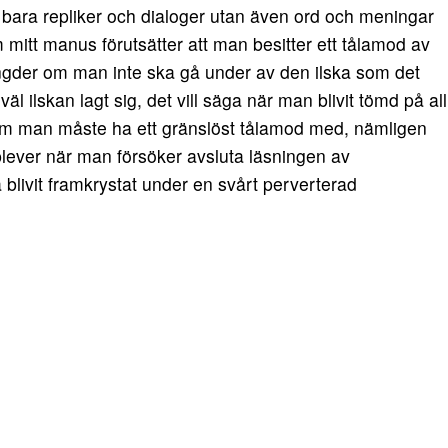
e bara repliker och dialoger utan även ord och meningar
m mitt manus förutsätter att man besitter ett tålamod av
ngder om man inte ska gå under av den ilska som det
äl ilskan lagt sig, det vill säga när man blivit tömd på all
 som man måste ha ett gränslöst tålamod med, nämligen
plever när man försöker avsluta läsningen av
blivit framkrystat under en svårt perverterad