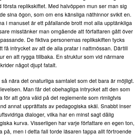
 första replikskiftet. Med halvöppen mun ser man sig
de sina ögon, som om ens känsliga näthinnor svikit en.
na i manuset är ett påfallande brott mot alla upptänkliga
 läsare misstänker man omgående att författaren gått över
 passande. De fiktiva personernas replikskiften tycks
t få intrycket av att de alla pratar i nattmössan. Därtill
ur en att rygga tillbaka. En struktur som vid närmare
rider något djupt fatalt.
 så nära det onaturliga samtalet som det bara är möjligt.
pplevelsen. Man får det obehagliga intrycket att den som
rsta för att göra våld på det reglemente som rimligtvis
and annat upprättats av pedagogiska skäl. Snabbt inser
ftsvidriga dialoger, vilka har en minst sagt dålig
ska kurva. Visserligen har varje författare en egen ton,
va på, men i detta fall torde läsaren tappa allt förtroende