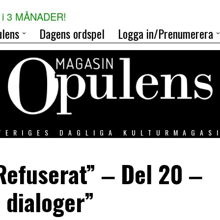
i 3 MÅNADER!
lens
Dagens ordspel
Logga in/Prenumerera
VERIGES DAGLIGA KULTURMAGAS
Refuserat” ‒ Del 20 ‒
 dialoger”