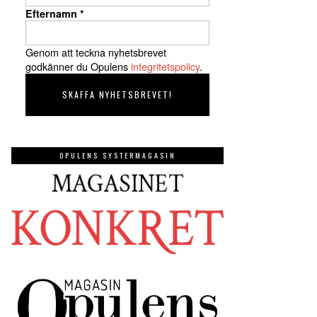
Efternamn
*
Genom att teckna nyhetsbrevet
godkänner du Opulens
integritetspolicy
.
OPULENS SYSTERMAGASIN