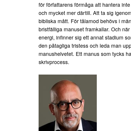
för författarens förmåga att hantera int
och mycket mer därtill. Att ta sig igeno
bibliska mått. För tålamod behövs i mä
bristfälliga manuset framkallar. Och när v
energi, infinner sig ett annat stadium
den påtagliga tristess och leda man up
manushelvetet. Ett manus som tycks ha 
skrivprocess.