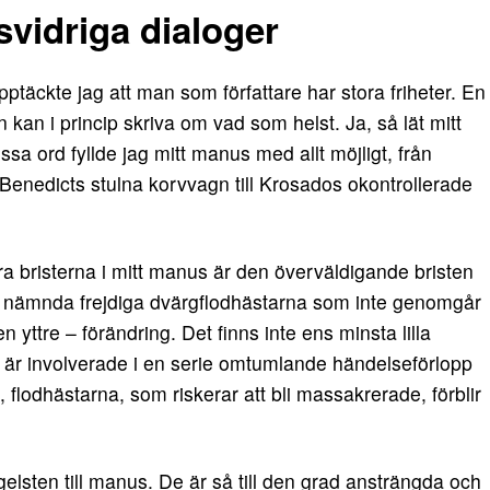
svidriga dialoger
pptäckte jag att man som författare har stora friheter. En
kan i princip skriva om vad som helst. Ja, så lät mitt
ssa ord fyllde jag mitt manus med allt möjligt, från
Benedicts stulna korvvagn till Krosados okontrollerade
tora bristerna i mitt manus är den överväldigande bristen
n nämnda frejdiga dvärgflodhästarna som inte genomgår
n yttre – förändring. Det finns inte ens minsta lilla
e är involverade i en serie omtumlande händelseförlopp
 flodhästarna, som riskerar att bli massakrerade, förblir
gelsten till manus. De är så till den grad ansträngda och