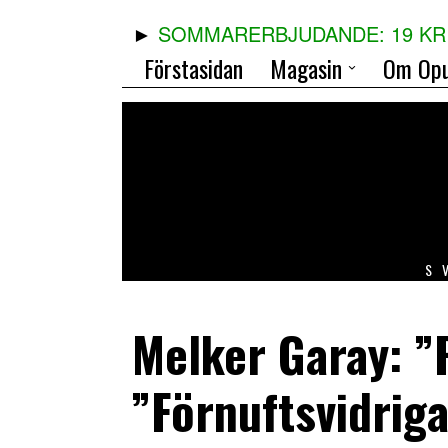
SOMMARERBJUDANDE: 19 KR 
Förstasidan
Magasin
Om Opu
S
Melker Garay: ”
”Förnuftsvidriga