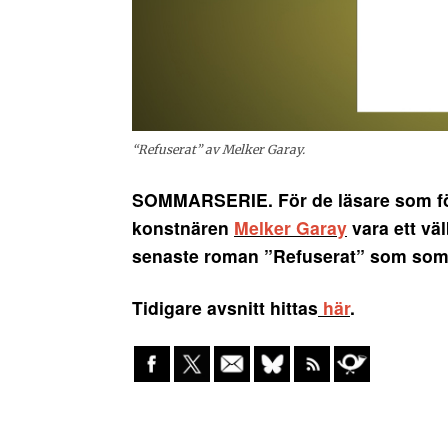
“Refuserat” av Melker Garay.
S
OMMARSERIE. För de läsare som följ
konstnären
Melker Garay
vara ett vä
senaste roman ”Refuserat” som sommar
Tidigare avsnitt hittas
här
.