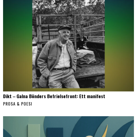
Dikt ‒ Galna Bönders Befrielsefront: Ett manifest
PROSA & POESI