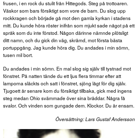
frusen, i en rock du stulit från Hittegods. Steg på trottoaren.
Väskor som bars försiktigt som vore de barn. Du slog upp
rockkragen och började gå mot den gamla kyrkan i stadens
mitt. Du kunde höra röster inifrån som mjukt sade något på ett
språk som du inte förstod. Någon därinne nämnde plötsligt
ditt namn, och du gick din väg, skrämd, mot första bästa
portuppgång. Jag kunde höra dig. Du andades i min sömn,
tusen mil bort.
Du andades i min sömn. En mal slog sig själv till tystnad mot
fönstret. På natten tände du ett ljus flera timmar efter att
lamporna släckts och satt i fönstret, sjöng lågt för dig själv.
Tjugoett år senare kom du försiktigt tillbaka, gick med ingens
steg medan Ohio svämmade över sina bräddar. Några få
svalor. Och vinden som gungade dem. Klockor. Du är ensam.
Översättning: Lars Gustaf Andersson