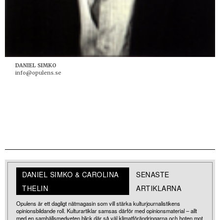
DANIEL SIMKO
info@opulens.se
DANIEL SIMKO & CAROLINA
SENASTE
THELIN
ARTIKLARNA
Opulens är ett dagligt nätmagasin som vill stärka kulturjournalistikens
opinionsbildande roll. Kulturartiklar samsas därför med opinionsmaterial – allt
med en samhällsmedveten blick där så väl klimatförändringarna och hoten mot