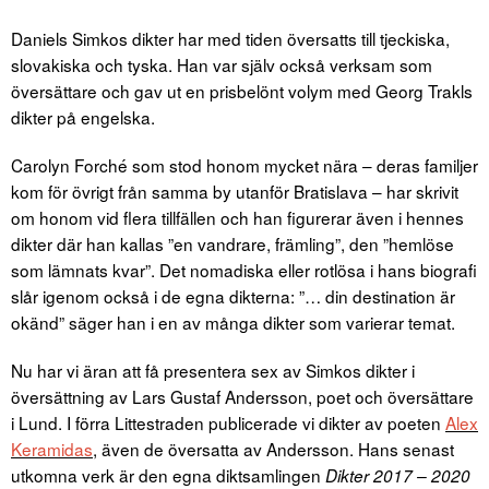
Daniels Simkos dikter har med tiden översatts till tjeckiska,
slovakiska och tyska. Han var själv också verksam som
översättare och gav ut en prisbelönt volym med Georg Trakls
dikter på engelska.
Carolyn Forché som stod honom mycket nära – deras familjer
kom för övrigt från samma by utanför Bratislava – har skrivit
om honom vid flera tillfällen och han figurerar även i hennes
dikter där han kallas ”en vandrare, främling”, den ”hemlöse
som lämnats kvar”. Det nomadiska eller rotlösa i hans biografi
slår igenom också i de egna dikterna: ”… din destination är
okänd” säger han i en av många dikter som varierar temat.
Nu har vi äran att få presentera sex av Simkos dikter i
översättning av Lars Gustaf Andersson, poet och översättare
i Lund. I förra Littestraden publicerade vi dikter av poeten
Alex
Keramidas
, även de översatta av Andersson. Hans senast
utkomna verk är den egna diktsamlingen
Dikter 2017 – 2020