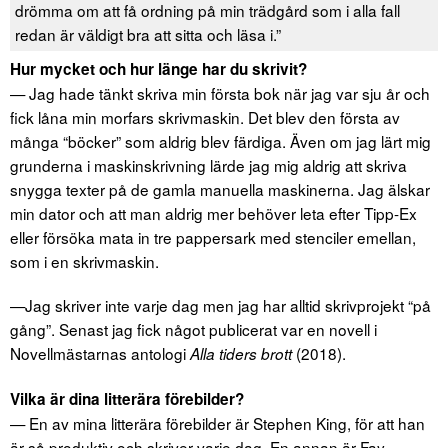
drömma om att få ordning på min trädgård som i alla fall
redan är väldigt bra att sitta och läsa i.”
Hur mycket och hur länge har du skrivit?
— Jag hade tänkt skriva min första bok när jag var sju år och
fick låna min morfars skrivmaskin. Det blev den första av
många “böcker” som aldrig blev färdiga. Även om jag lärt mig
grunderna i maskinskrivning lärde jag mig aldrig att skriva
snygga texter på de gamla manuella maskinerna. Jag älskar
min dator och att man aldrig mer behöver leta efter Tipp-Ex
eller försöka mata in tre pappersark med stenciler emellan,
som i en skrivmaskin.
—Jag skriver inte varje dag men jag har alltid skrivprojekt “på
gång”. Senast jag fick något publicerat var en novell i
Novellmästarnas antologi
(2018).
Alla tiders brott
Vilka är dina litterära förebilder?
— En av mina litterära förebilder är Stephen King, för att han
är så produktiv och skriver varje dag. En annan är Fay