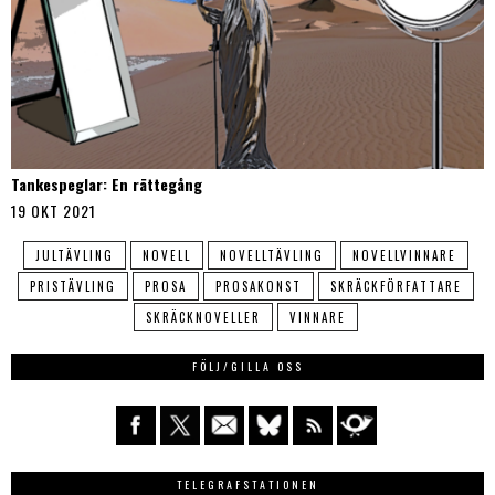
Tankespeglar: En rättegång
19 OKT 2021
JULTÄVLING
NOVELL
NOVELLTÄVLING
NOVELLVINNARE
PRISTÄVLING
PROSA
PROSAKONST
SKRÄCKFÖRFATTARE
SKRÄCKNOVELLER
VINNARE
FÖLJ/GILLA OSS
TELEGRAFSTATIONEN