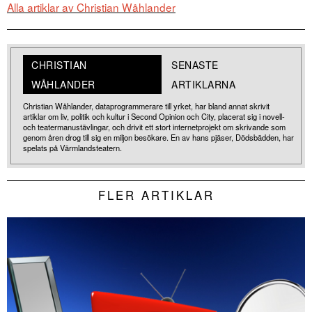
Alla artiklar av Christian Wåhlander
CHRISTIAN
SENASTE
WÅHLANDER
ARTIKLARNA
Christian Wåhlander, dataprogrammerare till yrket, har bland annat skrivit
artiklar om liv, politik och kultur i Second Opinion och City, placerat sig i novell-
och teatermanustävlingar, och drivit ett stort internetprojekt om skrivande som
genom åren drog till sig en miljon besökare. En av hans pjäser, Dödsbädden, har
spelats på Värmlandsteatern.
FLER ARTIKLAR