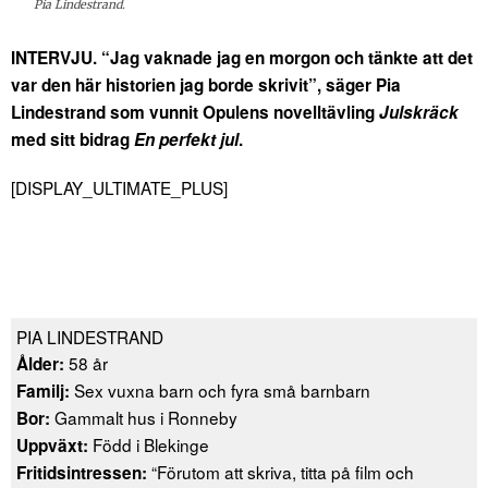
Pia Lindestrand.
INTERVJU. “Jag vaknade jag en morgon och tänkte att det
var den här historien jag borde skrivit”, säger Pia
Lindestrand som vunnit Opulens novelltävling
Julskräck
med sitt bidrag
En perfekt jul
.
[DISPLAY_ULTIMATE_PLUS]
PIA LINDESTRAND
58 år
Ålder:
Sex vuxna barn och fyra små barnbarn
Familj:
Gammalt hus i Ronneby
Bor:
Född i Blekinge
Uppväxt:
“Förutom att skriva, titta på film och
Fritidsintressen: