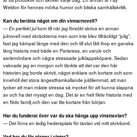
Weldon för hennes mörka humor och bitska samhällskritik.
Kan du berätta något om din vinnarnovell?
—
kom till när jag försökt skriva en annan
En perfekt jul
julnovell med skräcktema men som inte blev tillräckligt “julig”,
fast jag kämpat länge med den och till slut fått ihop en ganska
lång historia med både en Parisresa, en varulv och
seriemördare och några stressade julklappsköpare. Sedan
vaknade jag en morgon och tänkte att det var den här
historien jag borde skrivit, något enklare och kortare och som
innehöll det stora ångestframkallande juldilemmat; att man
tycker att man måste stressa så mycket för att kunna slappna
av och ha det mysigt en dag. Det är en helt fiktiv historia med
en fiktiv familj och den var lite kortare från början.
Har du funderat över var du ska hänga upp vinsttavlan?
— Det finns en ledig hedersplats för tavlan vid mitt skrivbord.
Vad har du för planer i vinter?