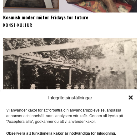
Kosmisk moder möter Fridays for future
KONST
·
KULTUR
Integritetsinställningar
Vi använder kakor för att förbättra din användarupplevelse, anpassa
annonser och innehåll, samt analysera vår trafik. Genom att trycka på
SE ÄVEN
"Acceptera alla", godkänner du att vi använder kakor.
Bannerhed skriver
stilrent om en särling
Observera att funktionella kakor är nödvändiga för inloggning.
ROMAN. Bo Bjelvehammar