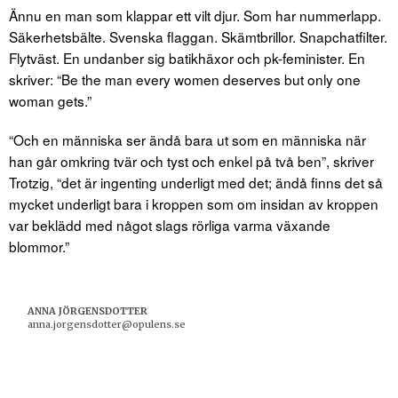
Ännu en man som klappar ett vilt djur. Som har nummerlapp.
Säkerhetsbälte. Svenska flaggan. Skämtbrillor. Snapchatfilter.
Flytväst. En undanber sig batikhäxor och pk-feminister. En
skriver: “Be the man every women deserves but only one
woman gets.”
“Och en människa ser ändå bara ut som en människa när
han går omkring tvär och tyst och enkel på två ben”, skriver
Trotzig, “det är ingenting underligt med det; ändå finns det så
mycket underligt bara i kroppen som om insidan av kroppen
var beklädd med något slags rörliga varma växande
blommor.”
ANNA JÖRGENSDOTTER
anna.jorgensdotter@opulens.se