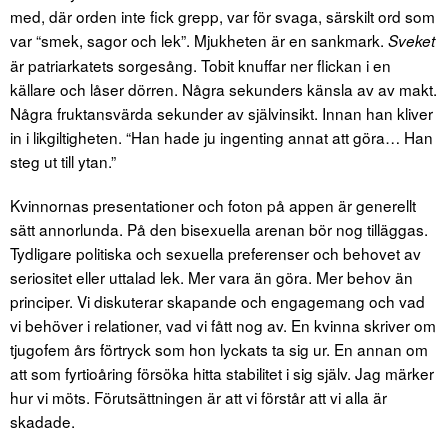
med, där orden inte fick grepp, var för svaga, särskilt ord som
var “smek, sagor och lek”. Mjukheten är en sankmark.
Sveket
är patriarkatets sorgesång. Tobit knuffar ner flickan i en
källare och låser dörren. Några sekunders känsla av av makt.
Några fruktansvärda sekunder av självinsikt. Innan han kliver
in i likgiltigheten. “Han hade ju ingenting annat att göra… Han
steg ut till ytan.”
Kvinnornas presentationer och foton på appen är generellt
sätt annorlunda. På den bisexuella arenan bör nog tilläggas.
Tydligare politiska och sexuella preferenser och behovet av
seriositet eller uttalad lek. Mer vara än göra. Mer behov än
principer. Vi diskuterar skapande och engagemang och vad
vi behöver i relationer, vad vi fått nog av. En kvinna skriver om
tjugofem års förtryck som hon lyckats ta sig ur. En annan om
att som fyrtioåring försöka hitta stabilitet i sig själv. Jag märker
hur vi möts. Förutsättningen är att vi förstår att vi alla är
skadade.