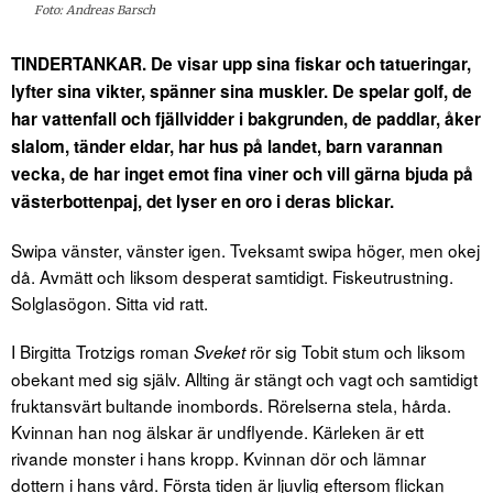
Foto: Andreas Barsch
TINDERTANKAR. De visar upp sina fiskar och tatueringar,
lyfter sina vikter, spänner sina muskler. De spelar golf, de
har vattenfall och fjällvidder i bakgrunden, de paddlar, åker
slalom, tänder eldar, har hus på landet, barn varannan
vecka, de har inget emot fina viner
och vill gärna bjuda på
västerbottenpaj, det lyser en oro i deras blickar.
Swipa vänster, vänster igen. Tveksamt swipa höger, men okej
då. Avmätt och liksom desperat samtidigt. Fiskeutrustning.
Solglasögon. Sitta vid ratt.
I Birgitta Trotzigs roman
rör sig Tobit stum och liksom
Sveket
obekant med sig själv. Allting är stängt och vagt och samtidigt
fruktansvärt bultande inombords. Rörelserna stela, hårda.
Kvinnan han nog älskar är undflyende. Kärleken är ett
rivande monster i hans kropp. Kvinnan dör och lämnar
dottern i hans vård. Första tiden är ljuvlig eftersom flickan