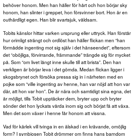
behöver honom. Men han håller för hårt och hon börjar sky
honom, han slinter i greppet, hon försvinner bort. Hon är en
outhärdligt egen. Han blir svartsjuk, våldsam.
Tobits känslor hittar varken ursprung eller uttryck. Han förstår
hur orimligt strängt och ordlöst han håller flickan men “han
förmådde ingenting mot sig själv i det hänseendet”, eftersom
det “oböjliga, förvirrande, främmande” trängde sig för mycket
på. Som “om livet långt inne skulle till att brista”. Den han
verkligen är börjar leva i det gömda. Medan flickan ligger i
skogsbrynet och försöka pressa sig in i närheten med en
pojke som “ville ingenting av henne, han var nöjd att hon var
där, att hon var hon”. De är nära och samtidigt sina egna, det
är möjligt, tills Tobit upptäcker dem, bryter upp och bryter
sönder det hon lyckats vårda inom sig och börjat få att växa.
Men det som växer i henne får honom att vissna.
Vad för kärlek vill tvinga in en älskad i en krävande, omöjlig
form? I symbiosen Tobit drömmer om finns hans barndom