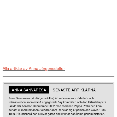
Alla artiklar av Anna Jörgensdotter
ANNA SANVARESA
SENASTE ARTIKLARNA
Anna Sanvaresa (fd. Jörgensdotter) är verksam som författare och
frilansskribent men också engagerad i Asylkommittén och Joe Hillsällskapet i
Gävle där hon bor. Debuterade 2002 med romanen Pappa Pralin och kom
senast ut med romanen Solidärer som utspelar sig i Spanien och Gävle 1936-
1939. Historienörd och skriver gärna om kvinnor och kamp genom historien.