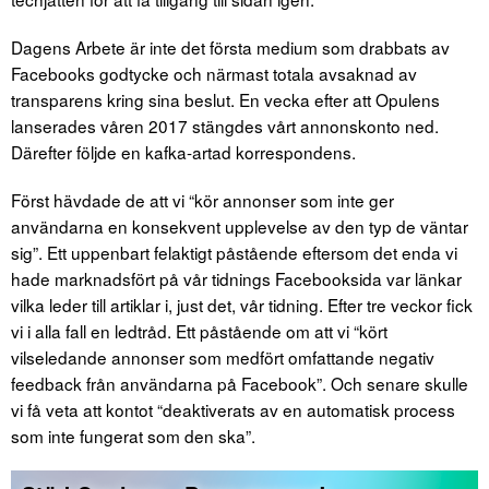
Dagens Arbete är inte det första medium som drabbats av
Facebooks godtycke och närmast totala avsaknad av
transparens kring sina beslut. En vecka efter att Opulens
lanserades våren 2017 stängdes vårt annonskonto ned.
Därefter följde en kafka-artad korrespondens.
Först hävdade de att vi “kör annonser som inte ger
användarna en konsekvent upplevelse av den typ de väntar
sig”. Ett uppenbart felaktigt påstående eftersom det enda vi
hade marknadsfört på vår tidnings Facebooksida var länkar
vilka leder till artiklar i, just det, vår tidning. Efter tre veckor fick
vi i alla fall en ledtråd. Ett påstående om att vi “kört
vilseledande annonser som medfört omfattande negativ
feedback från användarna på Facebook”. Och senare skulle
vi få veta att kontot “deaktiverats av en automatisk process
som inte fungerat som den ska”.