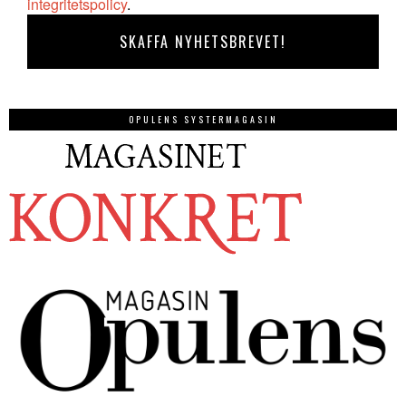
integritetspolicy
.
OPULENS SYSTERMAGASIN