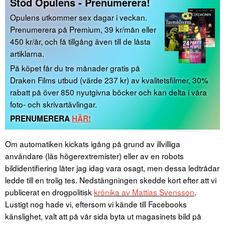
Stöd Opulens - Prenumerera!
Opulens utkommer sex dagar i veckan.
Prenumerera på Premium, 39 kr/mån eller
450 kr/år, och få tillgång även till de låsta
artiklarna.
På köpet får du tre månader gratis på
Draken Films utbud (värde 237 kr) av kvalitetsfilmer, 30%
rabatt på över 850 nyutgivna böcker och kan delta i våra
foto- och skrivartävlingar.
PRENUMERERA
HÄR!
Om automatiken kickats igång på grund av illvilliga
användare (läs högerextremister) eller av en robots
bildidentifiering låter jag idag vara osagt, men dessa ledtrådar
ledde till en trolig tes. Nedstängningen skedde kort efter att vi
publicerat en drogpolitisk
krönika av Mattias Svensson
.
Lustigt nog hade vi, eftersom vi kände till Facebooks
känslighet, valt att på vår sida byta ut magasinets bild på