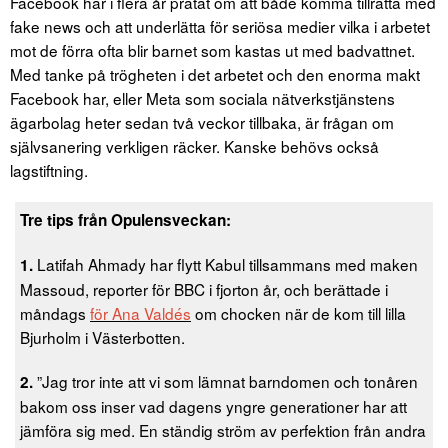
Facebook har i flera år pratat om att både komma tillrätta med
fake news och att underlätta för seriösa medier vilka i arbetet
mot de förra ofta blir barnet som kastas ut med badvattnet.
Med tanke på trögheten i det arbetet och den enorma makt
Facebook har, eller Meta som sociala nätverkstjänstens
ägarbolag heter sedan två veckor tillbaka, är frågan om
självsanering verkligen räcker. Kanske behövs också
lagstiftning.
Tre tips från Opulensveckan:
Latifah Ahmady har flytt Kabul tillsammans med maken
1.
Massoud, reporter för BBC i fjorton år, och berättade i
måndags
för Ana Valdés
om chocken när de kom till lilla
Bjurholm i Västerbotten.
”Jag tror inte att vi som lämnat barndomen och tonåren
2.
bakom oss inser vad dagens yngre generationer har att
jämföra sig med. En ständig ström av perfektion från andra