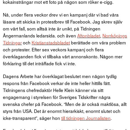
kokainsträngar mot ett foto på någon som röker e-cigg.
Nå, under flera veckor drev vi en kampanj där vi bad våra
läsare att skicka in protestbrev till Facebook. Jag skrev själv
om vårt fall, som alltså inte är unikt, på Tidningen
Ångermanlands ledarsida. och även
Aftonbladet
,
Norrköpings
Tidningar
och
Kristianstadsbladet
berättade om våra problem
och protester. Efter sex veckors kampanj och flera
överklaganden fick vi tillbaka vårt annonskonto. Någon mer
förklaring till det inträffade fick vi inte.
Dagens Arbete har överklagat beslutet men någon tydlig
respons från Facebook verkar de inte heller hittills fått.
Tidningens chefredaktör Helle Klein känner via sitt
engagemang i styrelsen för Sveriges Tidskrifter några
svenska chefer på Facebook. “Men de är också maktlösa, allt
styrs från USA. Det är enormt hierarkiskt, enormt slutet och
icke-transparent”, säger hon
till tidningen Journalisten
.