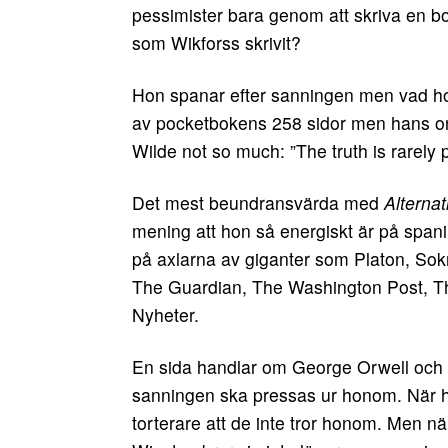
pessimister bara genom att skriva en b
som Wikforss skrivit?
Hon spanar efter sanningen men vad ho
av pocketbokens 258 sidor men hans o
Wilde not so much: ”The truth is rarely 
Det mest beundransvärda med
Alterna
mening att hon så energiskt är på spani
på axlarna av giganter som Platon, Sok
The Guardian, The Washington Post, 
Nyheter.
En sida handlar om George Orwell oc
sanningen ska pressas ur honom. När han 
torterare att de inte tror honom. Men n