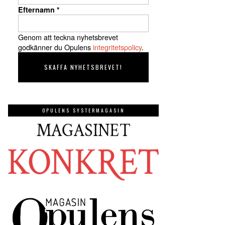
Efternamn
*
Genom att teckna nyhetsbrevet
godkänner du Opulens
integritetspolicy
.
OPULENS SYSTERMAGASIN