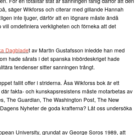
. För en totalitär stat är sanningen farlig därför att den
 på, säger Wikforss och citerar med gillande Hannah
igen inte ljuger, därför att en lögnare måste ändå
ill omdefiniera verkligheten och förneka att det
ka Dagblade
t av Martin Gustafsson inledde han med
om hade sårats i det spanska inbördeskriget hade
talitära tendenser sitter sanningen trångt.
et fallit offer i striderna. Åsa Wikforss bok är ett
tid där fakta- och kunskapsresistens måste motarbetas av
mes, The Guardian, The Washington Post, The New
 Dagens Nyheter de goda krafterna? Låt oss undersöka
opean University, grundat av George Soros 1989, att