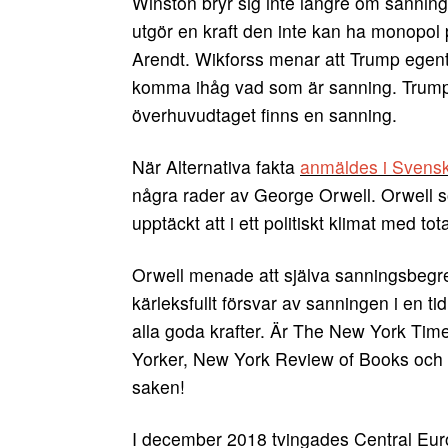
Winston bryr sig inte längre om sanningen
utgör en kraft den inte kan ha monopol
Arendt. Wikforss menar att Trump egentl
komma ihåg vad som är sanning. Trump v
överhuvudtaget finns en sanning.
När Alternativa fakta
anmäldes i Svens
några rader av George Orwell. Orwell s
upptäckt att i ett politiskt klimat med to
Orwell menade att själva sanningsbegrepp
kärleksfullt försvar av sanningen i en 
alla goda krafter. Är The New York Ti
Yorker, New York Review of Books och
saken!
I december 2018 tvingades Central Eur