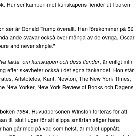
ok. Hur ser kampen mot kunskapens fiender ut i boken
n ser är Donald Trump överallt. Han förekommer på 56
nda ande svävar också över många av de övriga. Oscar
pure and never simple.”
tiva fakta: om kunskapen och dess fiender
, är enligt min
ng efter skevheter också i det egna tänkandet. Hon står
rates, Aristoteles, Kant, Newton, The New York Times,
The New Yorker, New York Review of Books och Dagens
h boken
1984
. Huvudpersonen Winston torteras för att
till slut ljuger för att slippa smärtan säger hans
är han går med på vad som helst, är målet uppnått.