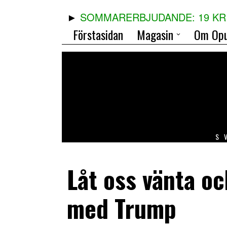
SOMMARERBJUDANDE: 19 KR 
Förstasidan
Magasin
Om Opu
S
Låt oss vänta o
med Trump