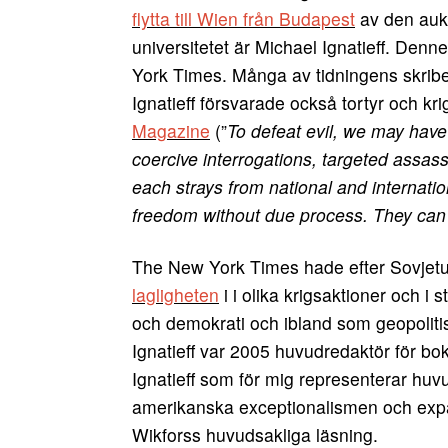
flytta till Wien från Budapest
av den aukt
universitetet är Michael Ignatieff. Den
York Times. Många av tidningens skriben
Ignatieff försvarade också tortyr och kr
Magazine
(”
To defeat evil, we may have t
coercive interrogations, targeted assas
each strays from national and internatio
freedom without due process. They can b
The New York Times hade efter Sovjetun
lagligheten
i i olika krigsaktioner och i st
och demokrati och ibland som geopoliti
Ignatieff var 2005 huvudredaktör för b
Ignatieff som för mig representerar huvu
amerikanska exceptionalismen och expa
Wikforss huvudsakliga läsning.