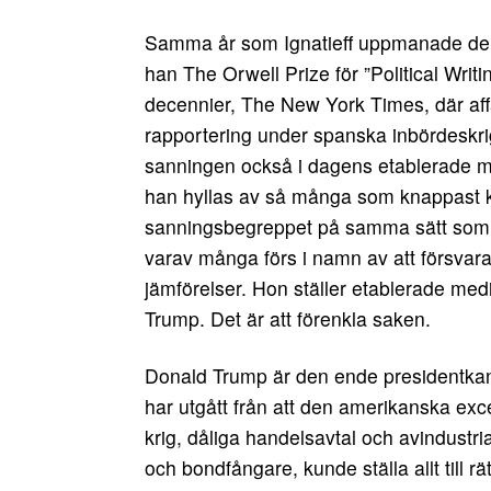
Samma år som Ignatieff uppmanade den a
han The Orwell Prize för ”Political Writ
decennier, The New York Times, där affä
rapportering under spanska inbördeskrig
sanningen också i dagens etablerade m
han hyllas av så många som knappast ka
sanningsbegreppet på samma sätt som på 1
varav många förs i namn av att försvara
jämförelser. Hon ställer etablerade me
Trump. Det är att förenkla saken.
Donald Trump är den ende presidentka
har utgått från att den amerikanska exc
krig, dåliga handelsavtal och avindustri
och bondfångare, kunde ställa allt till r