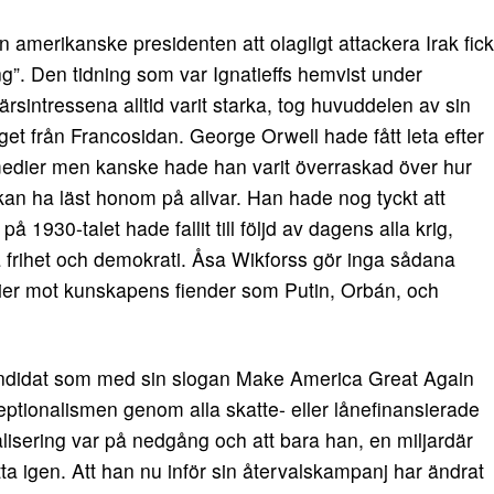
merikanske presidenten att olagligt attackera Irak fick
ing”. Den tidning som var Ignatieffs hemvist under
rsintressena alltid varit starka, tog huvuddelen av sin
et från Francosidan. George Orwell hade fått leta efter
edier men kanske hade han varit överraskad över hur
n ha läst honom på allvar. Han hade nog tyckt att
930-talet hade fallit till följd av dagens alla krig,
 frihet och demokrati. Åsa Wikforss gör inga sådana
dier mot kunskapens fiender som Putin, Orbán, och
ndidat som med sin slogan Make America Great Again
eptionalismen genom alla skatte- eller lånefinansierade
alisering var på nedgång och att bara han, en miljardär
ätta igen. Att han nu inför sin återvalskampanj har ändrat