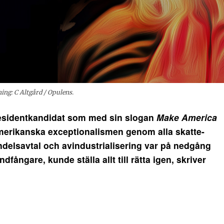
ing: C Altgård / Opulens.
esidentkandidat som med sin
slogan
Make America
amerikanska exceptionalismen genom alla skatte-
andelsavtal och avindustrialisering var på nedgång
fångare, kunde ställa allt till rätta igen, skriver