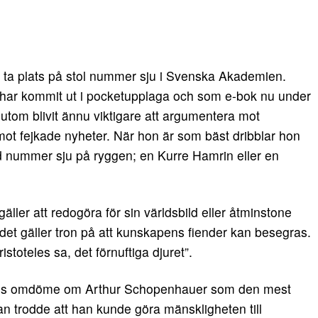
 ta plats på stol nummer sju i Svenska Akademien.
har kommit ut i pocketupplaga och som e-bok nu under
tom blivit ännu viktigare att argumentera mot
mot fejkade nyheter. När hon är som bäst dribblar hon
 nummer sju på ryggen; en Kurre Hamrin eller en
ller att redogöra för sin världsbild eller åtminstone
 det gäller tron på att kunskapens fiender kan besegras.
istoteles sa, det förnuftiga djuret”.
sons omdöme om Arthur Schopenhauer som den mest
n trodde att han kunde göra mänskligheten till