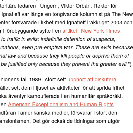
oritäre ledaren i Ungern, Viktor Orbán. Rektor för
ne Ignatieff var länge en tongivande kolumnist på The New
ter försvarade i likhet med Ignatieff Irakkriget 2003 och
ig i förebyggande syfte i en
artikel i New York Times
o traffic in evils: indefinite detention of suspects,
sinations, even pre-emptive war. These are evils because
nal law and because they kill people or deprive them of
e justified only because they prevent the greater evil.
”)
ionens fall 1989 i stort sett
upphört att diskutera
ället sett dem i ljuset av aktiviteter för att sprida frihet
ska äventyr kamouflerade i en humanitär språkdräkt.
oken
American Exceptionalism and Human Rights
.
dfåran i amerikanska medier, försvarar i stort den
nsionismen. Det gör också de tidningar som utgör