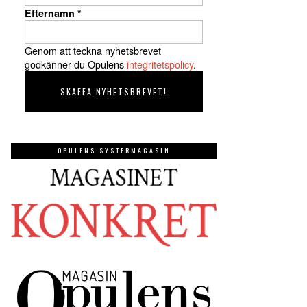
Efternamn
*
Genom att teckna nyhetsbrevet
godkänner du Opulens
integritetspolicy
.
OPULENS SYSTERMAGASIN