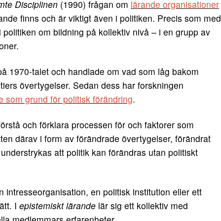
te Disciplinen
(1990) frågan om
lärande organisationer
rande finns och är viktigt även i politiken. Precis som med
 politiken om bildning på kollektiv nivå – i en grupp av
oner.
 på 1970-talet och handlade om vad som låg bakom
artiers övertygelser. Sedan dess har forskningen
e som grund för politisk förändring
.
tt förstå och förklara processen för och faktorer som
aten därav i form av förändrade övertygelser, förändrat
understrykas att politik kan förändras utan politiskt
n intresseorganisation, en politisk institution eller ett
ätt. I
epistemiskt lärande
lär sig ett kollektiv med
lla medlemmars erfarenheter.