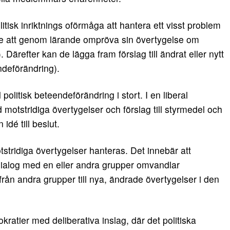
itisk inriktnings oförmåga att hantera ett visst problem
e att genom lärande ompröva sin övertygelse om
. Därefter kan de lägga fram förslag till ändrat eller nytt
endeförändring).
 politisk beteendeförändring i stort. I en liberal
 motstridiga övertygelser och förslag till styrmedel och
n idé till beslut.
tridiga övertygelser hanteras. Det innebär att
ialog med en eller andra grupper omvandlar
från andra grupper till nya, ändrade övertygelser i den
kratier med deliberativa inslag, där det politiska