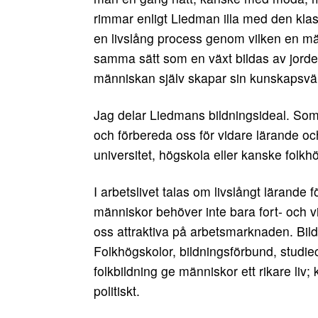
rimmar enligt Liedman illa med den kl
en livslång process genom vilken en mä
samma sätt som en växt bildas av jorde
människan själv skapar sin kunskapsvär
Jag delar Liedmans bildningsideal. Som 
och förbereda oss för vidare lärande och
universitet, högskola eller kanske folkh
I arbetslivet talas om livslångt lärande 
människor behöver inte bara fort- och vi
oss attraktiva på arbetsmarknaden. Bildn
Folkhögskolor, bildningsförbund, studiec
folkbildning ge människor ett rikare liv; 
politiskt.