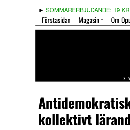
SOMMARERBJUDANDE: 19 KR 
Förstasidan
Magasin
Om Opu
S
Antidemokratisk
kollektivt läran