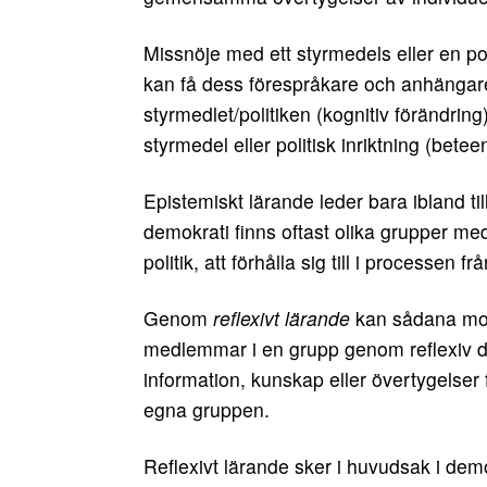
Missnöje med ett styrmedels eller en pol
kan få dess förespråkare och anhängar
styrmedlet/politiken (kognitiv förändring)
styrmedel eller politisk inriktning (bete
Epistemiskt lärande leder bara ibland till
demokrati finns oftast olika grupper med
politik, att förhålla sig till i processen frå
Genom
reflexivt lärande
kan sådana mots
medlemmar i en grupp genom reflexiv d
information, kunskap eller övertygelser 
egna gruppen.
Reflexivt lärande sker i huvudsak i demo