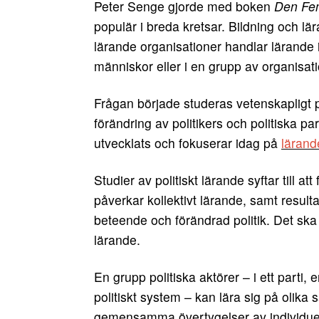
Peter Senge gjorde med boken
Den Fem
populär i breda kretsar. Bildning och lä
lärande organisationer handlar lärande i
människor eller i en grupp av organisati
Frågan började studeras vetenskapligt
förändring av politikers och politiska p
utvecklats och fokuserar idag på
lärand
Studier av politiskt lärande syftar till a
påverkar kollektivt lärande, samt result
beteende och förändrad politik. Det ska 
lärande.
En grupp politiska aktörer – i ett parti, e
politiskt system – kan lära sig på olika s
gemensamma övertygelser av individue