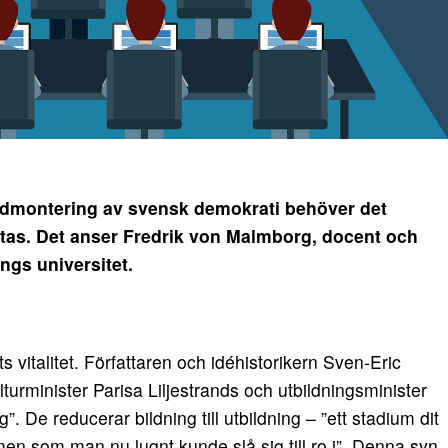
dmontering av svensk demokrati behöver det
ttas. Det anser Fredrik von Malmborg, docent och
ngs universitet.
s vitalitet. Författaren och idéhistorikern Sven-Eric
ulturminister Parisa Liljestrands och utbildningsminister
”. De reducerar bildning till utbildning – ”ett stadium dit
 som man nu lugnt kunde slå sig till ro i”. Denna syn