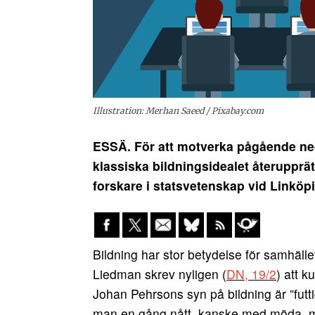
Illustration: Merhan Saeed / Pixabay.com
ESSÄ. För att motverka pågående ne
klassiska bildningsidealet återupprä
forskare i statsvetenskap vid Linköpi
Bildning har stor betydelse för samhället
Liedman skrev nyligen (
DN, 19/2
) att k
Johan Pehrsons syn på bildning är ”futtig
man en gång nått, kanske med möda, men