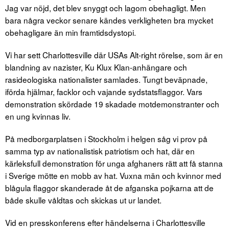
Jag var nöjd, det blev snyggt och lagom obehagligt. Men
bara några veckor senare kändes verkligheten bra mycket
obehagligare än min framtidsdystopi.
Vi har sett Charlottesville där USAs Alt-right rörelse, som är en
blandning av nazister, Ku Klux Klan-anhängare och
rasideologiska nationalister samlades. Tungt beväpnade,
iförda hjälmar, facklor och vajande sydstatsflaggor. Vars
demonstration skördade 19 skadade motdemonstranter och
en ung kvinnas liv.
På medborgarplatsen i Stockholm i helgen såg vi prov på
samma typ av nationalistisk patriotism och hat, där en
kärleksfull demonstration för unga afghaners rätt att få stanna
i Sverige mötte en mobb av hat. Vuxna män och kvinnor med
blågula flaggor skanderade åt de afganska pojkarna att de
både skulle våldtas och skickas ut ur landet.
Vid en presskonferens efter händelserna i Charlottesville