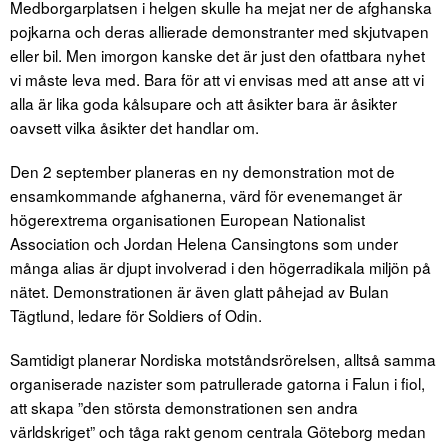
Medborgarplatsen i helgen skulle ha mejat ner de afghanska
pojkarna och deras allierade demonstranter med skjutvapen
eller bil. Men imorgon kanske det är just den ofattbara nyhet
vi måste leva med. Bara för att vi envisas med att anse att vi
alla är lika goda kålsupare och att åsikter bara är åsikter
oavsett vilka åsikter det handlar om.
Den 2 september planeras en ny demonstration mot de
ensamkommande afghanerna, värd för evenemanget är
högerextrema organisationen European Nationalist
Association och Jordan Helena Cansingtons som under
många alias är djupt involverad i den högerradikala miljön på
nätet. Demonstrationen är även glatt påhejad av Bulan
Tägtlund, ledare för Soldiers of Odin.
Samtidigt planerar Nordiska motståndsrörelsen, alltså samma
organiserade nazister som patrullerade gatorna i Falun i fiol,
att skapa ”den största demonstrationen sen andra
världskriget” och tåga rakt genom centrala Göteborg medan