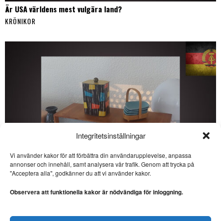
Är USA världens mest vulgära land?
KRÖNIKOR
Integritetsinställningar
Vi använder kakor för att förbättra din användarupplevelse, anpassa
annonser och innehåll, samt analysera vår trafik. Genom att trycka på
SE ÄVEN
"Acceptera alla", godkänner du att vi använder kakor.
Är USA världens mest
vulgära land?
Observera att funktionella kakor är nödvändiga för inloggning.
USA. Stellan Lindqvist har
skrivit en betraktelse med
utgångspunkt i
Veckans DDR: Kulinarisk kultur i socialismens namn