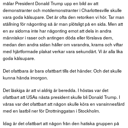
målar President Donald Trump upp en bild av att
demonstranter och motdemonstranter i Charlottesville skulle
vara goda kålsupare. Det är ofta den retoriken vi hör. Tar man
ställning för någonting så är man plötsligt på en sida. Men att
en av sidorna inte har någonting emot att dela in andra
människor i raser och antingen döda eller förslava dem,
medan den andra sidan håller om varandra, krams och viftar
med hjärtformade plakat verkar vara sekundärt. Vi är alla lika
goda kålsupare.
Det ofattbara är bara ofattbart tills det händer. Och det skulle
kunna hända imorgon.
Det läskiga är att vi aldrig är beredda. I höstas var det
ofattbart att USAs nästa president skulle bli Donald Trump. I
våras var det ofattbart att någon skulle köra en vansinnesfärd
med en lastbil ner för Drottninggatan i Stockholm.
Idag är det ofattbart att någon från den hatiska gruppen på