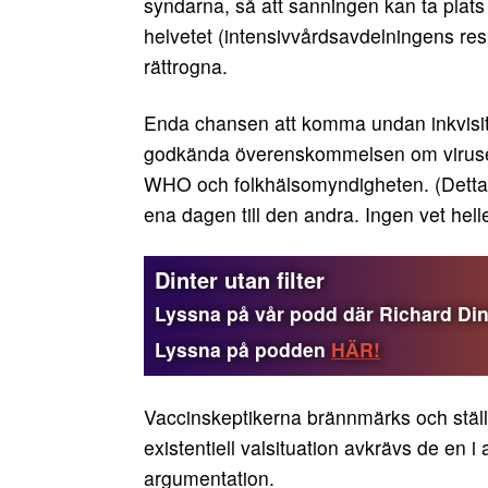
syndarna, så att sanningen kan ta plats
helvetet (intensivvårdsavdelningens respi
rättrogna.
Enda chansen att komma undan inkvisit
godkända överenskommelsen om viruset
WHO och folkhälsomyndigheten. (Detta ä
ena dagen till den andra. Ingen vet hell
Dinter utan filter
Lyssna på vår podd där Richard Dinte
Lyssna på podden
HÄR!
Vaccinskeptikerna brännmärks och ställ
existentiell valsituation avkrävs de en 
argumentation.