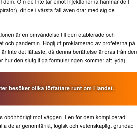
 i dem. Om de inte tar emot injektionerna hamnar de i
rator), dit de i värsta fall även drar med sig de
ionen är en omvändelse till den etablerade och
 och pandemin. Högljutt proklamerad av profeterna på
r inte det lättaste, då denna berättelse ändras från den
er hur den slutgiltiga formuleringen kommer att lyda).
r besöker olika författare runt om i landet.
s obönhörligt mot väggen. I en för dem komplicerad
i alla delar genomtänkt, logisk och vetenskapligt grundad