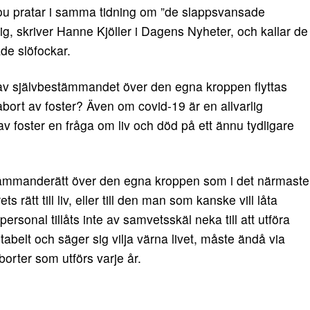
illou pratar i samma tidning om ”de slappsvansade
ig, skriver Hanne Kjöller i Dagens Nyheter, och kallar de
ade slöfockar.
av självbestämmandet över den egna kroppen flyttas
l abort av foster? Även om covid-19 är en allvarlig
v foster en fråga om liv och död på ett ännu tydligare
mmanderätt över den egna kroppen som i det närmaste
s rätt till liv, eller till den man som kanske vill låta
ersonal tillåts inte av samvetsskäl neka till att utföra
abelt och säger sig vilja värna livet, måste ändå via
borter som utförs varje år.