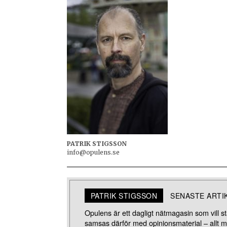
PATRIK STIGSSON
info@opulens.se
PATRIK STIGSSON
SENASTE ARTI
Opulens är ett dagligt nätmagasin som vill stä
samsas därför med opinionsmaterial – allt 