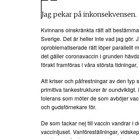
Jag pekar på inkonsekvensen.
Kvinnans oinskränkta rätt att bestämma 
Sverige. Det är heller inte vad jag gör
oproblematiserade rätt löper parallell
det gäller coronavaccin i grunden hävd
förakt framföras i våra största tidninga
Att kriser och påfrestningar av den typ
primitiva tankestrukturer är oundvikligt.
tolerans som möter de som avböjer vaccin
och gudsförnekare för.
De som tackar nej till vaccin vandrar i
vaccinljuset. Vanföreställningar, vidske