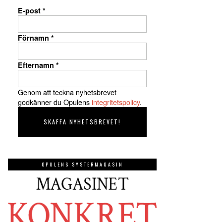
E-post
*
Förnamn
*
Efternamn
*
Genom att teckna nyhetsbrevet
godkänner du Opulens
integritetspolicy
.
OPULENS SYSTERMAGASIN