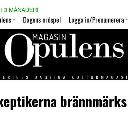
i 3 MÅNADER!
lens
Dagens ordspel
Logga in/Prenumerera
VERIGES DAGLIGA KULTURMAGAS
keptikerna brännmärks