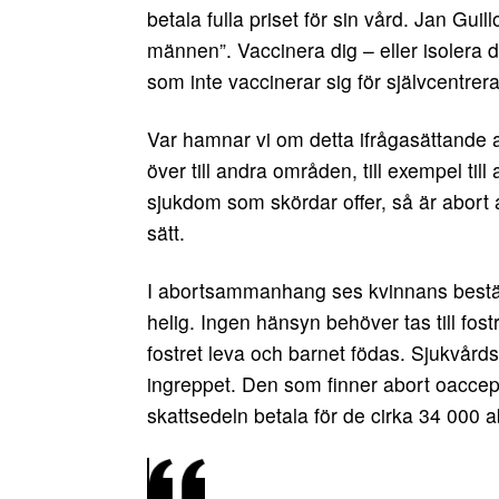
betala fulla priset för sin vård. Jan Gu
männen”. Vaccinera dig – eller isolera d
som inte vaccinerar sig för självcentrer
Var hamnar vi om detta ifrågasättande 
över till andra områden, till exempel til
sjukdom som skördar offer, så är abort a
sätt.
I abortsammanhang ses kvinnans bestä
helig. Ingen hänsyn behöver tas till fostret
fostret leva och barnet födas. Sjukvårdsp
ingreppet. Den som finner abort oaccept
skattsedeln betala för de cirka 34 000 a