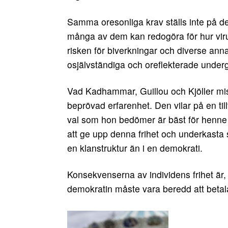
Samma oresonliga krav ställs inte på de
många av dem kan redogöra för hur virus
risken för biverkningar och diverse an
osjälvständiga och oreflekterade under
Vad Kadhammar, Guillou och Kjöller miss
beprövad erfarenhet. Den vilar på en till
val som hon bedömer är bäst för henne 
att ge upp denna frihet och underkasta 
en klanstruktur än i en demokrati.
Konsekvenserna av individens frihet är,
demokratin måste vara beredd att betal