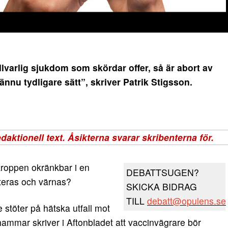
varlig sjukdom som skördar offer, så är abort av
ännu tydligare sätt”, skriver Patrik Stigsson.
kroppen okränkbar i en
DEBATTSUGEN?
teras och värnas?
SKICKA BIDRAG
TILL
debatt@opulens.se
e stöter på hätska utfall mot
hammar skriver i Aftonbladet att vaccinvägrare bör