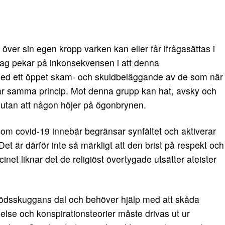
över sin egen kropp varken kan eller får ifrågasättas i
. Jag pekar på inkonsekvensen i att denna
t med ett öppet skam- och skuldbeläggande av de som när
ar samma princip. Mot denna grupp kan hat, avsky och
r, utan att någon höjer på ögonbrynen.
 som covid-19 innebär begränsar synfältet och aktiverar
 Det är därför inte så märkligt att den brist på respekt och
et liknar det de religiöst övertygade utsätter ateister
 dödsskuggans dal och behöver hjälp med att skåda
pelse och konspirationsteorier måste drivas ut ur