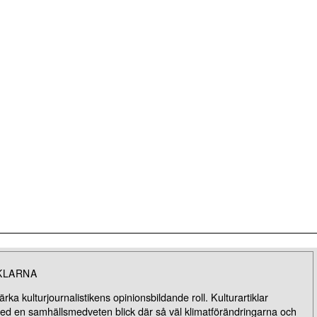
KLARNA
rka kulturjournalistikens opinionsbildande roll. Kulturartiklar
med en samhällsmedveten blick där så väl klimatförändringarna och