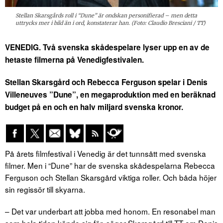
Stellan Skarsgårds roll i “Dune” är ondskan personifierad – men detta
uttrycks mer i bild än i ord, konstaterar han. (Foto: Claudio Bresciani / TT)
VENEDIG. Två svenska skådespelare lyser upp en av de
hetaste filmerna på Venedigfestivalen.
Stellan Skarsgård och Rebecca Ferguson spelar i Denis
Villeneuves ”Dune”, en megaproduktion med en beräknad
budget på en och en halv miljard svenska kronor.
På årets filmfestival i Venedig är det tunnsått med svenska
filmer. Men i “Dune” har de svenska skådespelarna Rebecca
Ferguson och Stellan Skarsgård viktiga roller. Och båda höjer
sin regissör till skyarna.
– Det var underbart att jobba med honom. En resonabel man
som hela tiden kände sig för, säger Skarsgård till TT om Denis