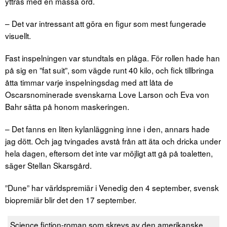
yttras med en massa ord.
– Det var intressant att göra en figur som mest fungerade
visuellt.
Fast inspelningen var stundtals en plåga. För rollen hade han
på sig en ”fat suit”, som vägde runt 40 kilo, och fick tillbringa
åtta timmar varje inspelningsdag med att låta de
Oscarsnominerade svenskarna Love Larson och Eva von
Bahr sätta på honom maskeringen.
– Det fanns en liten kylanläggning inne i den, annars hade
jag dött. Och jag tvingades avstå från att äta och dricka under
hela dagen, eftersom det inte var möjligt att gå på toaletten,
säger Stellan Skarsgård.
”Dune” har världspremiär i Venedig den 4 september, svensk
biopremiär blir det den 17 september.
Science fiction-roman som skrevs av den amerikanske