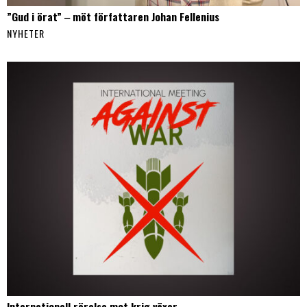
”Gud i örat” ‒ möt författaren Johan Fellenius
NYHETER
Internationell rörelse mot krig växer