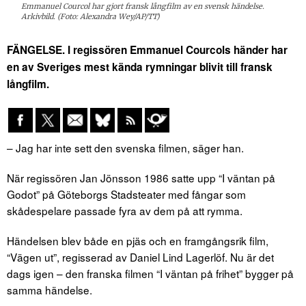
Emmanuel Courcol har gjort fransk långfilm av en svensk händelse.
Arkivbild. (Foto: Alexandra Wey/AP/TT)
FÄNGELSE. I regissören Emmanuel Courcols händer har
en av Sveriges mest kända rymningar blivit till fransk
långfilm.
– Jag har inte sett den svenska filmen, säger han.
När regissören Jan Jönsson 1986 satte upp “I väntan på
Godot” på Göteborgs Stadsteater med fångar som
skådespelare passade fyra av dem på att rymma.
Händelsen blev både en pjäs och en framgångsrik film,
“Vägen ut”, regisserad av Daniel Lind Lagerlöf. Nu är det
dags igen – den franska filmen “I väntan på frihet” bygger på
samma händelse.