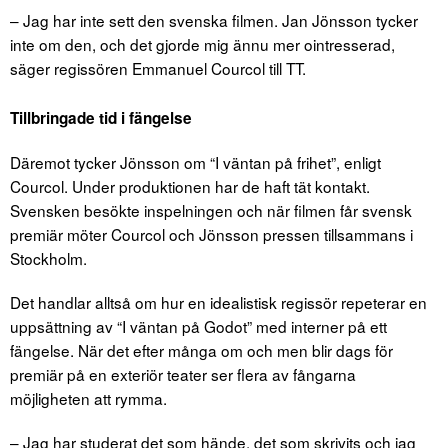
– Jag har inte sett den svenska filmen. Jan Jönsson tycker
inte om den, och det gjorde mig ännu mer ointresserad,
säger regissören Emmanuel Courcol till TT.
Tillbringade tid i fängelse
Däremot tycker Jönsson om “I väntan på frihet”, enligt
Courcol. Under produktionen har de haft tät kontakt.
Svensken besökte inspelningen och när filmen får svensk
premiär möter Courcol och Jönsson pressen tillsammans i
Stockholm.
Det handlar alltså om hur en idealistisk regissör repeterar en
uppsättning av “I väntan på Godot” med interner på ett
fängelse. När det efter många om och men blir dags för
premiär på en exteriör teater ser flera av fångarna
möjligheten att rymma.
– Jag har studerat det som hände, det som skrivits och jag