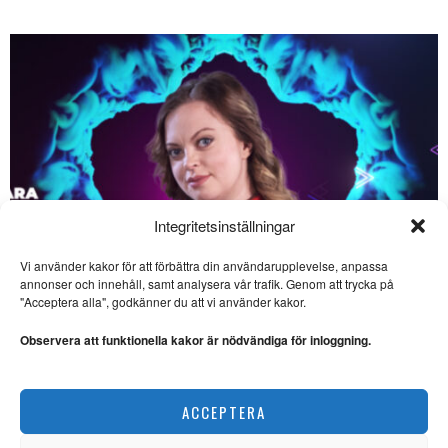
Integritetsinställningar
Vi använder kakor för att förbättra din användarupplevelse, anpassa
SE ÄVEN
annonser och innehåll, samt analysera vår trafik. Genom att trycka på
"Acceptera alla", godkänner du att vi använder kakor.
Sevärda havsäventyr på
bio – ”The Odyssey” och
Observera att funktionella kakor är nödvändiga för inloggning.
”Vaiana”
FILM. Ingela Brovik skriver om
havsäventyr på bio sommaren
Saara Hermansson vill lyfta fram samisk kultur
2026.
ACCEPTERA
NYHETER
Film på bio: Svag sci-fi
och sevärda