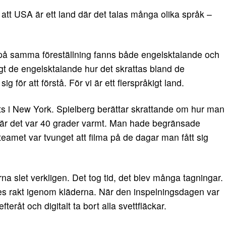
att USA är ett land där det talas många olika språk –
t på samma föreställning fanns både engelsktalande och
igt de engelsktalande hur det skrattas bland de
för att förstå. För vi är ett flerspråkigt land.
ats i New York. Spielberg berättar skrattande om hur man
när det var 40 grader varmt. Man hade begränsade
 teamet var tvunget att filma på de dagar man fått sig
na slet verkligen. Det tog tid, det blev många tagningar.
des rakt igenom kläderna. När den inspelningsdagen var
efteråt och digitalt ta bort alla svettfläckar.