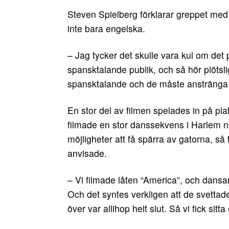
Steven Spielberg förklarar greppet med 
inte bara engelska.
– Jag tycker det skulle vara kul om de
spansktalande publik, och så hör plötsl
spansktalande och de måste anstränga sig 
En stor del av filmen spelades in på pl
filmade en stor danssekvens i Harlem 
möjligheter att få spärra av gatorna, så
anvisade.
– Vi filmade låten “America”, och dansar
Och det syntes verkligen att de svetta
över var allihop helt slut. Så vi fick sitta 