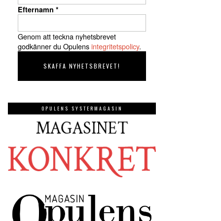
Efternamn
*
Genom att teckna nyhetsbrevet
godkänner du Opulens
integritetspolicy
.
OPULENS SYSTERMAGASIN