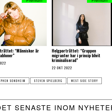
trättet: “Människor är
Helgporträttet: “Gruppen
habloner”
migranter har i princip blivit
kriminaliserad”
2022
22 OKT 2022
EPHEN SONDHEIM
STEVEN SPIELBERG
WEST SIDE STORY
DET SENASTE INOM NYHETE