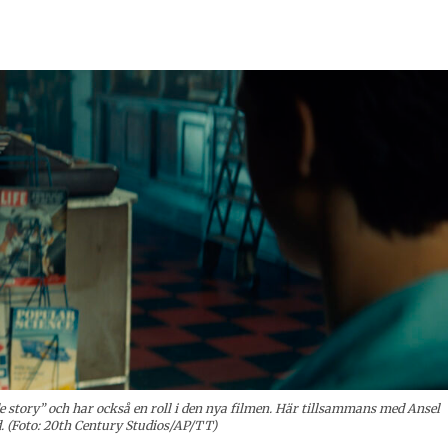
e story” och har också en roll i den nya filmen. Här tillsammans med Ansel
d. (Foto: 20th Century Studios/AP/TT)