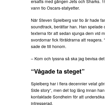
ersatts med gängen Jets och Sharks. 1
vann tio Oscars-statyetter.
När Steven Spielberg var tio år hade fa
soundtrack, berättar han. Han spelade d
texterna för att sedan sjunga dem vid ma
svordomar fick föräldrarna att reagera. ”
sade de till honom.
– Kom och lyssna så ska jag bevisa det f
“Vågade ta steget”
Spielberg har i flera decennier velat gö
Side story”, men det tog lång innan han 
kontaktade Sondheim för att undersöka
intresserad.