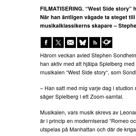
FILMATISERING. “West Side story” ha
När han äntligen vågade ta steget till
musikalklassikerns skapare – Steph
Härom veckan avled Stephen Sondheim. 
han aktiv med att hjälpa Spielberg med at
musikalen “West Side story”, som Sondheim
– Han satt med mig varje dag i studion n
säger Spielberg i ett Zoom-samtal.
Musikalen, vars musik skrevs av Leona
är i princip en moderniserad ”Romeo oc
utspelas på Manhattan och där de kriga