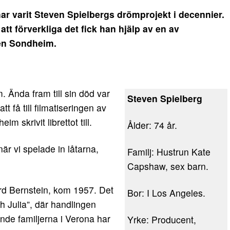
r varit Steven Spielbergs drömprojekt i decennier.
 att förverkliga det fick han hjälp av en av
en Sondheim.
Ända fram till sin död var
Steven Spielberg
t få till filmatiseringen av
 skrivit librettot till.
Ålder: 74 år.
är vi spelade in låtarna,
Familj: Hustrun Kate
Capshaw, sex barn.
rd Bernstein, kom 1957. Det
Bor: I Los Angeles.
h Julia”, där handlingen
nde familjerna i Verona har
Yrke: Producent,