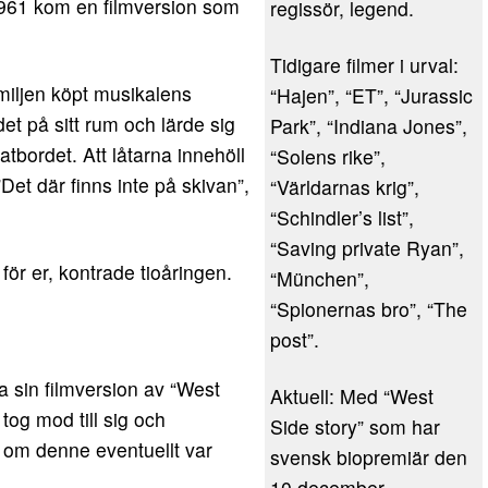
961 kom en filmversion som
regissör, legend.
Tidigare filmer i urval:
miljen köpt musikalens
“Hajen”, “ET”, “Jurassic
et på sitt rum och lärde sig
Park”, “Indiana Jones”,
tbordet. Att låtarna innehöll
“Solens rike”,
Det där finns inte på skivan”,
“Världarnas krig”,
“Schindler’s list”,
“Saving private Ryan”,
ör er, kontrade tioåringen.
“München”,
“Spionernas bro”, “The
post”.
ra sin filmversion av “West
Aktuell: Med “West
tog mod till sig och
Side story” som har
 om denne eventuellt var
svensk biopremiär den
10 december.