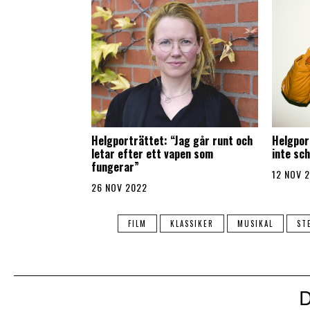
Helgporträttet: “Jag går runt och
Helgpor
letar efter ett vapen som
inte sc
fungerar”
12 NOV 
26 NOV 2022
FILM
KLASSIKER
MUSIKAL
ST