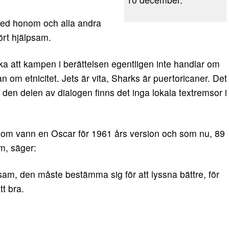
a med honom och alla andra
ört hjälpsam.
a att kampen i berättelsen egentligen inte handlar om
om etnicitet. Jets är vita, Sharks är puertoricaner. Det
ll den delen av dialogen finns det inga lokala textremsor i
som vann en Oscar för 1961 års version och som nu, 89
m, säger:
sam, den måste bestämma sig för att lyssna bättre, för
tt bra.