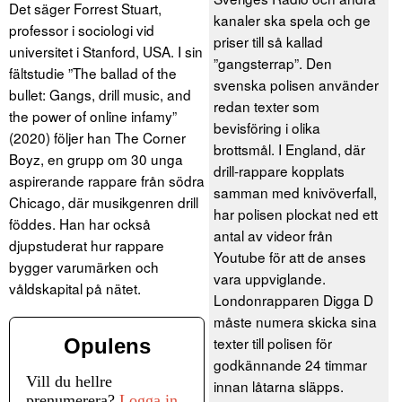
Det säger Forrest Stuart,
kanaler ska spela och ge
professor i sociologi vid
priser till så kallad
universitet i Stanford, USA. I sin
”gangsterrap”. Den
fältstudie ”The ballad of the
svenska polisen använder
bullet: Gangs, drill music, and
redan texter som
the power of online infamy”
bevisföring i olika
(2020) följer han The Corner
brottsmål. I England, där
Boyz, en grupp om 30 unga
drill-rappare kopplats
aspirerande rappare från södra
samman med knivöverfall,
Chicago, där musikgenren drill
har polisen plockat ned ett
föddes. Han har också
antal av videor från
djupstuderat hur rappare
Youtube för att de anses
bygger varumärken och
vara uppviglande.
våldskapital på nätet.
Londonrapparen Digga D
måste numera skicka sina
texter till polisen för
Opulens
godkännande 24 timmar
Vill du hellre
innan låtarna släpps.
prenumerera?
Logga in