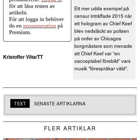
för att läsa resten av
Ett mer udda exempel på
artikeln.
censur inträffade 2015 när
För att logga in behöver
ett hologram av Chief Keef
du en
prenumeration
på
blev nedsläckt av polisen
Premium.
på order av Chicagos
borgmästare som menade
att Chief Keef var ”en
Kristoffer Viita/TT
oacceptabel förebild” vars
musik ”förespråkar våld”.
TEXT
SENASTE ARTIKLARNA
FLER ARTIKLAR