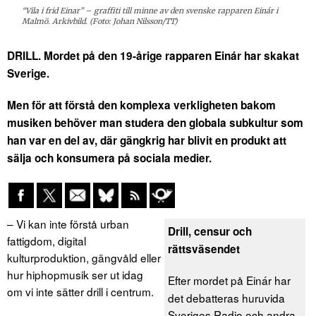
“Vila i frid Einar” – graffiti till minne av den svenske rapparen Einár i
Malmö. Arkivbild. (Foto: Johan Nilsson/TT)
DRILL. Mordet på den 19-årige rapparen Einár har skakat
Sverige.
Men för att förstå den komplexa verkligheten bakom
musiken behöver man studera den globala subkultur som
han var en del av, där gängkrig har blivit en produkt att
sälja och konsumera på sociala medier.
– Vi kan inte förstå urban
Drill, censur och
fattigdom, digital
rättsväsendet
kulturproduktion, gängvåld eller
hur hiphopmusik ser ut idag
Efter mordet på Einár har
om vi inte sätter drill i centrum.
det debatteras huruvida
Sveriges Radio och andra