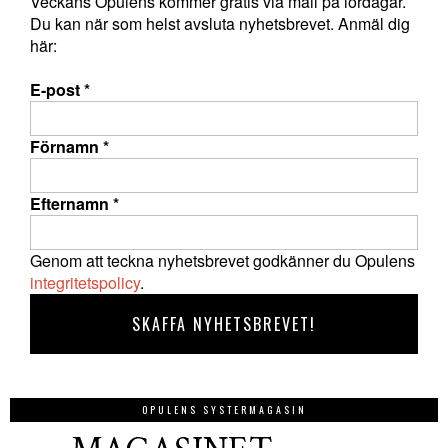
Veckans Opulens kommer gratis via mail på lördagar.
Du kan när som helst avsluta nyhetsbrevet. Anmäl dig
här:
E-post
*
Förnamn
*
Efternamn
*
Genom att teckna nyhetsbrevet godkänner du Opulens
integritetspolicy
.
OPULENS SYSTERMAGASIN