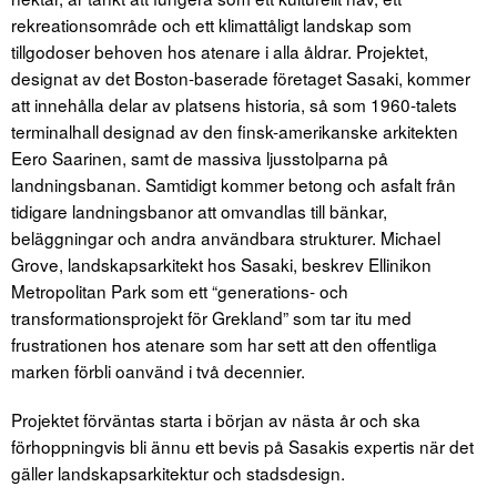
rekreationsområde och ett klimattåligt landskap som
tillgodoser behoven hos atenare i alla åldrar. Projektet,
designat av det Boston-baserade företaget Sasaki, kommer
att innehålla delar av platsens historia, så som 1960-talets
terminalhall designad av den finsk-amerikanske arkitekten
Eero Saarinen, samt de massiva ljusstolparna på
landningsbanan. Samtidigt kommer betong och asfalt från
tidigare landningsbanor att omvandlas till bänkar,
beläggningar och andra användbara strukturer. Michael
Grove, landskapsarkitekt hos Sasaki, beskrev Ellinikon
Metropolitan Park som ett “generations- och
transformationsprojekt för Grekland” som tar itu med
frustrationen hos atenare som har sett att den offentliga
marken förbli oanvänd i två decennier.
Projektet förväntas starta i början av nästa år och ska
förhoppningvis bli ännu ett bevis på Sasakis expertis när det
gäller landskapsarkitektur och stadsdesign.