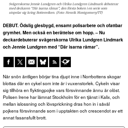
Svägerskorna Jennie Lundgren och Ulrika Lundgren Lindmark debuterar
med deckaren “Där isarna råmar”, den första boken i en serie som
utspelar sig kring Bottenviken. (Foto: Henrik Montgomery/TT)
DEBUT. Ödslig glesbygd, ensamt polisarbete och ofattbar
grymhet. Men också en berättelse om hopp. – Nu
deckardebuterar svägerskorna Ulrika Lundgren Lindmark
och Jennie Lundgren med “Där isarna råmar”.
När snön äntligen börjar tina djupt inne i Norrbottens skogar
blottas där en cykel som inte är i vuxenstorlek. Cykeln visar
sig tillhöra en flyktingpojke vars försvinnande ännu är olöst.
Polisen Irene har lämnat Stockholm för en tjänst i Kalix, och
mellan islossning och lövsprickning dras hon in i såväl
pojkens försvinnande som i upptakten och crescendot av ett
annat fasansfullt brott.