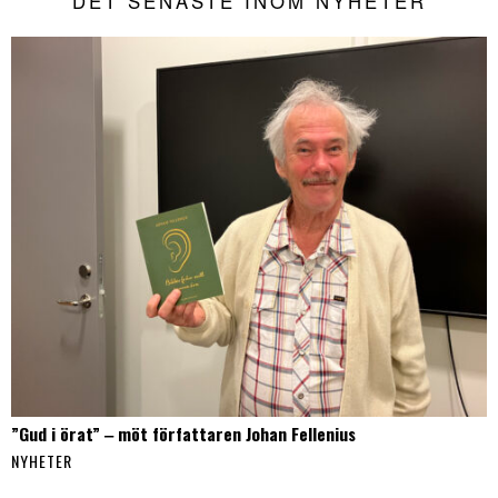
DET SENASTE INOM NYHETER
”Gud i örat” ‒ möt författaren Johan Fellenius
NYHETER