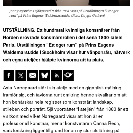
Jenny Nyströms självporträtt från 1884 visas på utställningen “Ett eget
rum” på Prins Eugens Waldemarsudde. (Foto: Duygu Getiren)
UTSTÄLLNING. Ett hundratal kvinnliga konstnärer från
Norden erövrade konstnärsrollen i det sena 1800-talets
Paris. Utställningen “Ett eget rum” på Prins Eugens
Waldemarsudde i Stockholm visar hur vänporträtt, nätverk
och egna ateljéer hjälpte kvinnorna att ta plats.
Asta Nørregaard står i sin ateljé med en gigantisk målning
framför sig, och tavlorna runt omkring henne skvallrar om att
hon behärskar hela registret som konstnär: landskap,
stilleben och porträtt. Självporträttet “I ateljén” från 1883 är ett
visitkort med vilket Nørregaard visar att hon är en
professionell konstnär, menar konstvetaren Carina Rech,
vars forskning ligger till grund för en ny stor utställning på