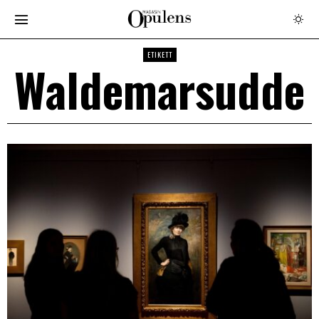
ETIKETT
Waldemarsudde