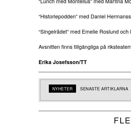
“Lunch med Montelius” med Martina Mon
“Historiepodden” med Daniel Hermanss
“Singelrådet” med Emelie Roslund och 
Avsnitten finns tillgängliga på riksteate
Erika Josefsson/TT
NYHETER
SENASTE ARTIKLARNA
FLE