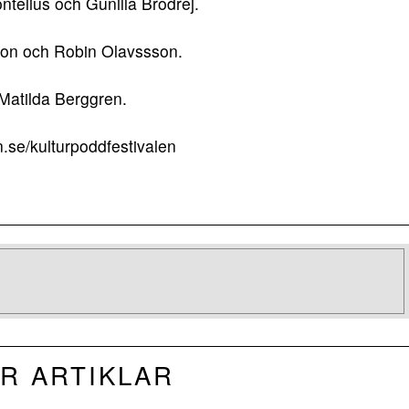
telius och Gunilla Brodrej.
on och Robin Olavssson.
Matilda Berggren.
rn.se/kulturpoddfestivalen
R ARTIKLAR