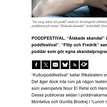
“En varg söker sin podd” med Liv Strömquist (bilden) 
poddserie på temat “Älskade skandal”. Arkivbild. (Fo
PODDFESTIVAL. “Älskade skandal” är
poddfestival”. “Filip och Fredrik” sa
poddar som gör egna skandalprogra
“Kulturpoddfestival” kallar Riksteater
Det äger dock inte rum på någon teaters
som exempelvis Nour El Refai och Henrik
Dessa publiceras sedan i poddmakarna
Montelius och Gunilla Brodrej i “Lunch