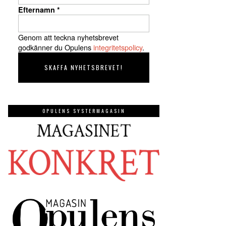
Efternamn
*
Genom att teckna nyhetsbrevet
godkänner du Opulens
integritetspolicy
.
OPULENS SYSTERMAGASIN