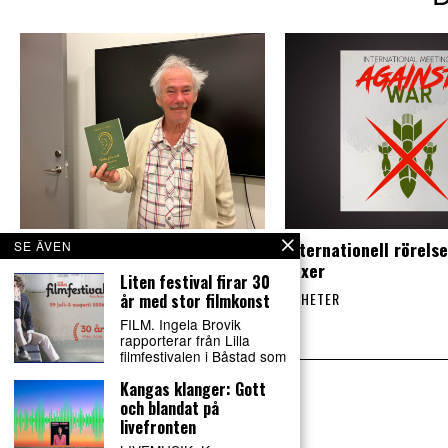
”Gud i örat” ‒ möt författaren
Internationell rörels
SE ÄVEN
Johan Fellenius
växer
Liten festival firar 30
NYHETER
NYHETER
år med stor filmkonst
FILM. Ingela Brovik
rapporterar från Lilla
filmfestivalen i Båstad som
Kangas klanger: Gott
och blandat på
livefronten