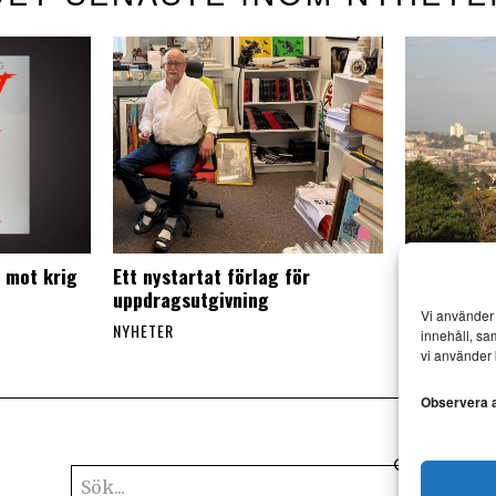
e mot krig
Ett nystartat förlag för
Lagförsla
uppdragsutgivning
påverkar 
Vi använder 
Uganda
NYHETER
innehåll, sa
NYHETER
vi använder 
Observera at