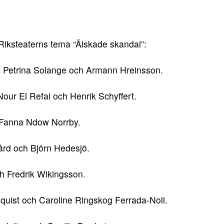
 Riksteaterns tema “Älskade skandal”:
 Petrina Solange och Armann Hreinsson.
ur El Refai och Henrik Schyffert.
Fanna Ndow Norrby.
d och Björn Hedesjö.
ch Fredrik Wikingsson.
quist och Caroline Ringskog Ferrada-Noli.