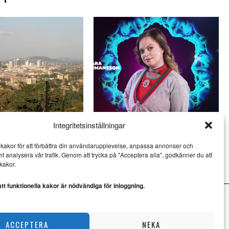
Integritetsinställningar
get mot HBTQ+
Saara Hermansson vill lyfta
undergroundmusiken i
fram samisk kultur
kakor för att förbättra din användarupplevelse, anpassa annonser och
NYHETER
mt analysera vår trafik. Genom att trycka på "Acceptera alla", godkänner du att
kakor.
t funktionella kakor är nödvändiga för inloggning.
ACCEPTERA
NEKA