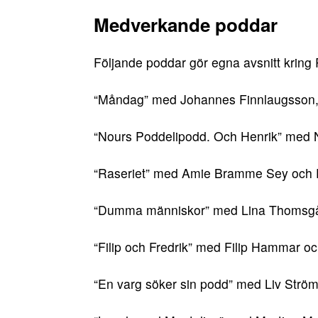
Medverkande poddar
Följande poddar gör egna avsnitt kring
“Måndag” med Johannes Finnlaugsson,
“Nours Poddelipodd. Och Henrik” med No
“Raseriet” med Amie Bramme Sey och 
“Dumma människor” med Lina Thomsgår
“Filip och Fredrik” med Filip Hammar o
“En varg söker sin podd” med Liv Ström