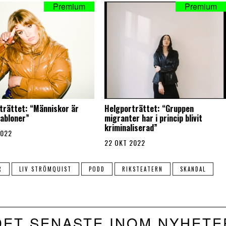
trättet: “Människor är
Helgporträttet: “Gruppen
habloner”
migranter har i princip blivit
kriminaliserad”
2022
22 OKT 2022
R
LIV STRÖMQUIST
PODD
RIKSTEATERN
SKANDAL
DET SENASTE INOM NYHETE