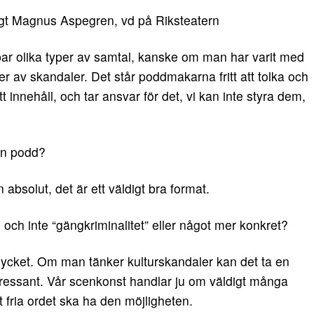
nligt Magnus Aspegren, vd på Riksteatern
par olika typer av samtal, kanske om man har varit med
er av skandaler. Det står poddmakarna fritt att tolka och
tt innehåll, och tar ansvar för det, vi kan inte styra dem,
gen podd?
absolut, det är ett väldigt bra format.
e och inte “gängkriminalitet” eller något mer konkret?
ör mycket. Om man tänker kulturskandaler kan det ta en
tressant. Vår scenkonst handlar ju om väldigt många
t fria ordet ska ha den möjligheten.