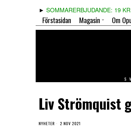
SOMMARERBJUDANDE: 19 KR 
Förstasidan
Magasin
Om Opu
S
Liv Strömquist 
NYHETER
2 NOV 2021