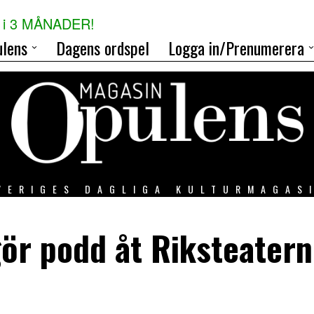
i 3 MÅNADER!
lens
Dagens ordspel
Logga in/Prenumerera
VERIGES DAGLIGA KULTURMAGAS
gör podd åt Riksteatern