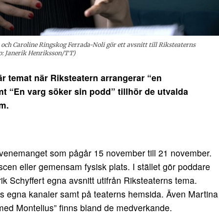
och Caroline Ringskog Ferrada-Noli gör ett avsnitt till Riksteaterns
to: Janerik Henriksson/TT)
 temat när Riksteatern arrangerar “en
mt “En varg söker sin podd” tillhör de utvalda
m.
n evenemanget som pågår 15 november till 21 november.
cen eller gemensam fysisk plats. I stället gör poddare
 Schyffert egna avsnitt utifrån Riksteaterns tema.
s egna kanaler samt på teaterns hemsida. Även Martina
 med Montelius” finns bland de medverkande.