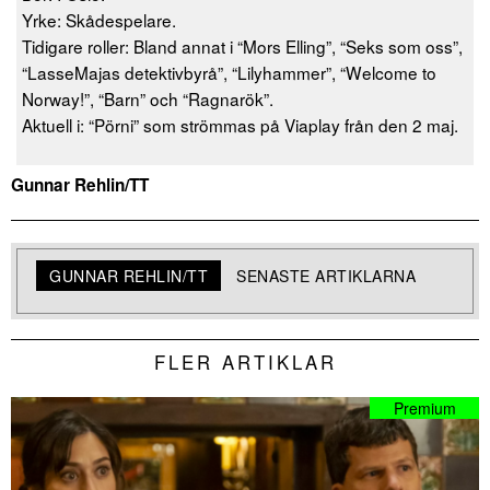
Yrke: Skådespelare.
Tidigare roller: Bland annat i “Mors Elling”, “Seks som oss”,
“LasseMajas detektivbyrå”, “Lilyhammer”, “Welcome to
Norway!”, “Barn” och “Ragnarök”.
Aktuell i: “Pörni” som strömmas på Viaplay från den 2 maj.
Gunnar Rehlin/TT
GUNNAR REHLIN/TT
SENASTE ARTIKLARNA
FLER ARTIKLAR