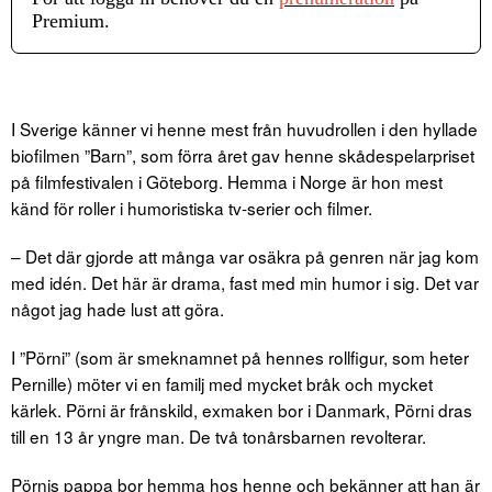
Premium.
I Sverige känner vi henne mest från huvudrollen i den hyllade
biofilmen ”Barn”, som förra året gav henne skådespelarpriset
på filmfestivalen i Göteborg. Hemma i Norge är hon mest
känd för roller i humoristiska tv-serier och filmer.
– Det där gjorde att många var osäkra på genren när jag kom
med idén. Det här är drama, fast med min humor i sig. Det var
något jag hade lust att göra.
I ”Pörni” (som är smeknamnet på hennes rollfigur, som heter
Pernille) möter vi en familj med mycket bråk och mycket
kärlek. Pörni är frånskild, exmaken bor i Danmark, Pörni dras
till en 13 år yngre man. De två tonårsbarnen revolterar.
Pörnis pappa bor hemma hos henne och bekänner att han är