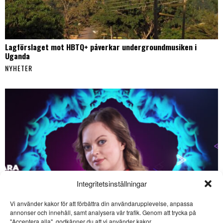
Lagförslaget mot HBTQ+ påverkar undergroundmusiken i
Uganda
NYHETER
Integritetsinställningar
Vi använder kakor för att förbättra din användarupplevelse, anpassa
annonser och innehåll, samt analysera vår trafik. Genom att trycka på
SE ÄVEN
"Acceptera alla", godkänner du att vi använder kakor.