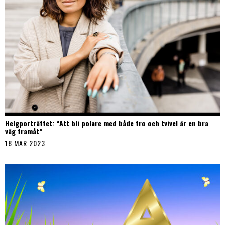
Helgporträttet: “Att bli polare med både tro och tvivel är en bra
väg framåt”
18 MAR 2023