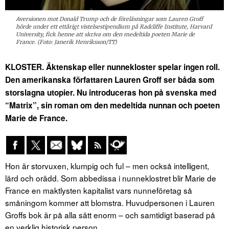
Aversionen mot Donald Trump och de föreläsningar som Lauren Groff
hörde under ett ettårigt vistelsestipendium på Radcliffe Institute, Harvard
University, fick henne att skriva om den medeltida poeten Marie de
France. (Foto: Janerik Henriksson/TT)
KLOSTER. Äktenskap eller nunnekloster spelar ingen roll.
Den amerikanska författaren Lauren Groff ser båda som
storslagna utopier. Nu introduceras hon på svenska med
“Matrix”, sin roman om den medeltida nunnan och poeten
Marie de France.
Hon är storvuxen, klumpig och ful – men också intelligent,
lärd och orädd. Som abbedissa i nunneklostret blir Marie de
France en maktlysten kapitalist vars nunneföretag så
småningom kommer att blomstra. Huvudpersonen i Lauren
Groffs bok är på alla sätt enorm – och samtidigt baserad på
en verklig historisk person.