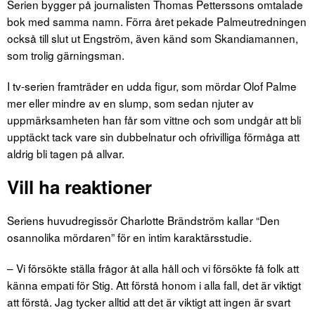
Serien bygger på journalisten Thomas Petterssons omtalade
bok med samma namn. Förra året pekade Palmeutredningen
också till slut ut Engström, även känd som Skandiamannen,
som trolig gärningsman.
I tv-serien framträder en udda figur, som mördar Olof Palme
mer eller mindre av en slump, som sedan njuter av
uppmärksamheten han får som vittne och som undgår att bli
upptäckt tack vare sin dubbelnatur och ofrivilliga förmåga att
aldrig bli tagen på allvar.
Vill ha reaktioner
Seriens huvudregissör Charlotte Brändström kallar “Den
osannolika mördaren” för en intim karaktärsstudie.
– Vi försökte ställa frågor åt alla håll och vi försökte få folk att
känna empati för Stig. Att förstå honom i alla fall, det är viktigt
att förstå. Jag tycker alltid att det är viktigt att ingen är svart