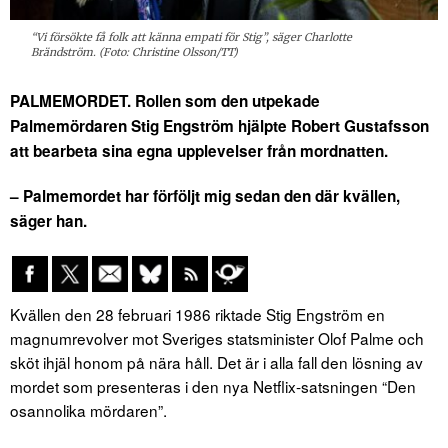
“Vi försökte få folk att känna empati för Stig”, säger Charlotte
Brändström. (Foto: Christine Olsson/TT)
PALMEMORDET. Rollen som den utpekade
Palmemördaren Stig Engström hjälpte Robert Gustafsson
att bearbeta sina egna upplevelser från mordnatten.
– Palmemordet har förföljt mig sedan den där kvällen,
säger han.
Kvällen den 28 februari 1986 riktade Stig Engström en
magnumrevolver mot Sveriges statsminister Olof Palme och
sköt ihjäl honom på nära håll. Det är i alla fall den lösning av
mordet som presenteras i den nya Netflix-satsningen “Den
osannolika mördaren”.