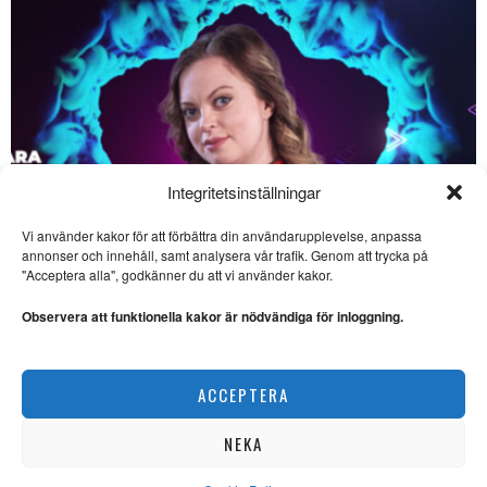
Integritetsinställningar
Vi använder kakor för att förbättra din användarupplevelse, anpassa
annonser och innehåll, samt analysera vår trafik. Genom att trycka på
SE ÄVEN
"Acceptera alla", godkänner du att vi använder kakor.
Hat och drev utgör hot
mot demokratin
Observera att funktionella kakor är nödvändiga för inloggning.
POLITIK. I veckans krönika
reflekterar Lars Thulin över
hur hat
Saara Hermansson vill lyfta fram samisk kultur
ACCEPTERA
NYHETER
Patrik Svensson övertygar
med en mörk historia
NEKA
SAKPROSA. ”Det är, som
framgått, en djupt tragisk
historia men