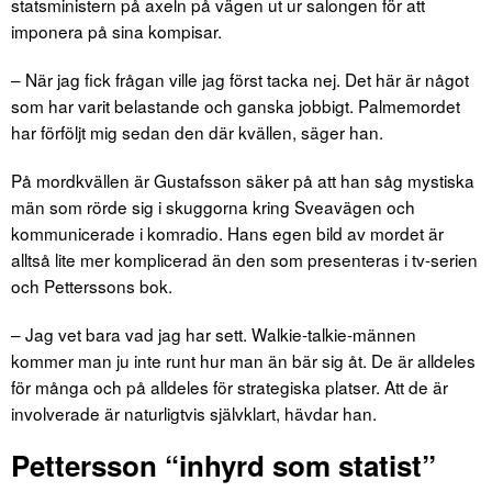
statsministern på axeln på vägen ut ur salongen för att
imponera på sina kompisar.
– När jag fick frågan ville jag först tacka nej. Det här är något
som har varit belastande och ganska jobbigt. Palmemordet
har förföljt mig sedan den där kvällen, säger han.
På mordkvällen är Gustafsson säker på att han såg mystiska
män som rörde sig i skuggorna kring Sveavägen och
kommunicerade i komradio. Hans egen bild av mordet är
alltså lite mer komplicerad än den som presenteras i tv-serien
och Petterssons bok.
– Jag vet bara vad jag har sett. Walkie-talkie-männen
kommer man ju inte runt hur man än bär sig åt. De är alldeles
för många och på alldeles för strategiska platser. Att de är
involverade är naturligtvis självklart, hävdar han.
Pettersson “inhyrd som statist”