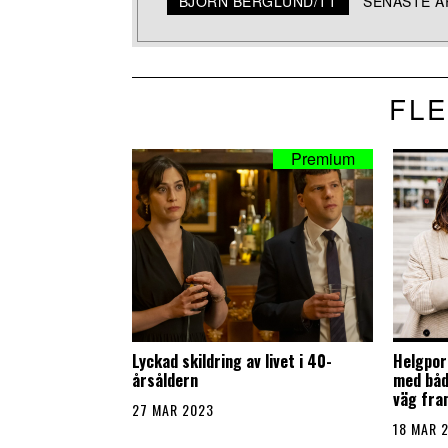
BJÖRN BERGLUND/TT
SENASTE A
FLE
Lyckad skildring av livet i 40-
Helgport
årsåldern
med både
väg fra
27 MAR 2023
18 MAR 