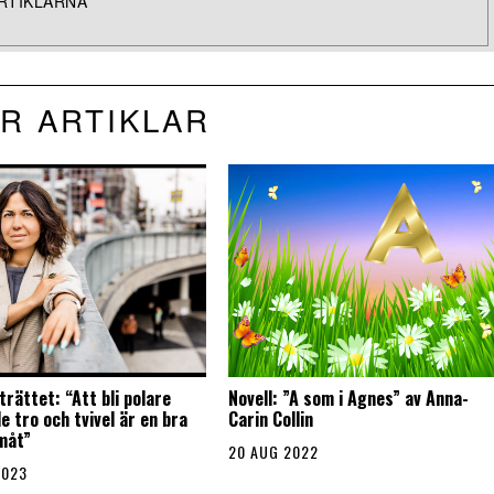
RTIKLARNA
R ARTIKLAR
rättet: “Att bli polare
Novell: ”A som i Agnes” av Anna-
 tro och tvivel är en bra
Carin Collin
måt”
20 AUG 2022
2023