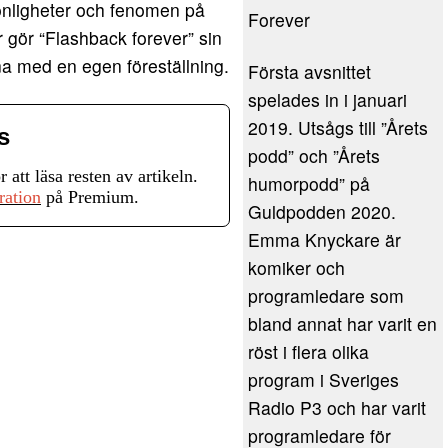
sonligheter och fenomen på
Forever
 gör “Flashback forever” sin
na med en egen föreställning.
Första avsnittet
spelades in i januari
2019. Utsågs till ”Årets
s
podd” och ”Årets
r att läsa resten av artikeln.
humorpodd” på
ration
på Premium.
Guldpodden 2020.
Emma Knyckare är
komiker och
programledare som
bland annat har varit en
röst i flera olika
program i Sveriges
Radio P3 och har varit
programledare för