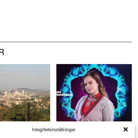
R
Integritetsinställningar
get mot HBTQ+
Saara Hermansson vill lyfta
undergroundmusiken i
fram samisk kultur