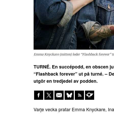
Emma Knyckare (mitten) leder “Flashback forever” t
TURNÉ. En succépodd, en obscen jul
“Flashback forever” ut på turné. – D
utgör en tredjedel av podden.
Varje vecka pratar Emma Knyckare, In