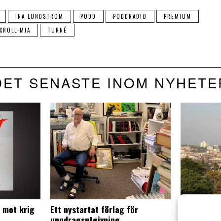
INA LUNDSTRÖM
PODD
PODDRADIO
PREMIUM
CROLL-MIA
TURNÉ
DET SENASTE INOM NYHETE
e mot krig
Ett nystartat förlag för
Lagförsla
uppdragsutgivning
påverkar 