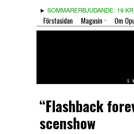
SOMMARERBJUDANDE: 19 KR 
Förstasidan
Magasin
Om Opu
S
“Flashback fore
scenshow