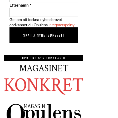
Efternamn
*
Genom att teckna nyhetsbrevet
godkänner du Opulens
integritetspolicy
.
OPULENS SYSTERMAGASIN