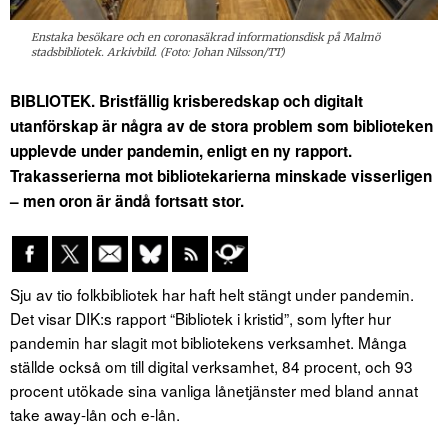
Enstaka besökare och en coronasäkrad informationsdisk på Malmö
stadsbibliotek. Arkivbild. (Foto: Johan Nilsson/TT)
BIBLIOTEK. Bristfällig krisberedskap och digitalt
utanförskap är några av de stora problem som biblioteken
upplevde under pandemin, enligt en ny rapport.
Trakasserierna mot bibliotekarierna minskade visserligen
– men oron är ändå fortsatt stor.
Sju av tio folkbibliotek har haft helt stängt under pandemin.
Det visar DIK:s rapport “Bibliotek i kristid”, som lyfter hur
pandemin har slagit mot bibliotekens verksamhet. Många
ställde också om till digital verksamhet, 84 procent, och 93
procent utökade sina vanliga lånetjänster med bland annat
take away-lån och e-lån.