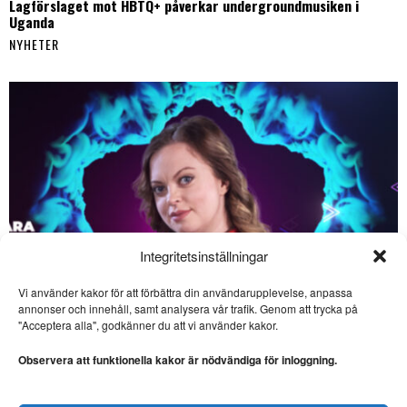
Lagförslaget mot HBTQ+ påverkar undergroundmusiken i
Uganda
NYHETER
Integritetsinställningar
Vi använder kakor för att förbättra din användarupplevelse, anpassa
annonser och innehåll, samt analysera vår trafik. Genom att trycka på
SE ÄVEN
"Acceptera alla", godkänner du att vi använder kakor.
Bibliotek – en livslång
kärlek
Observera att funktionella kakor är nödvändiga för inloggning.
BIBLIOTEK. I veckans krönika
berättar Lars Thulin om sin
livslånga
Saara Hermansson vill lyfta fram samisk kultur