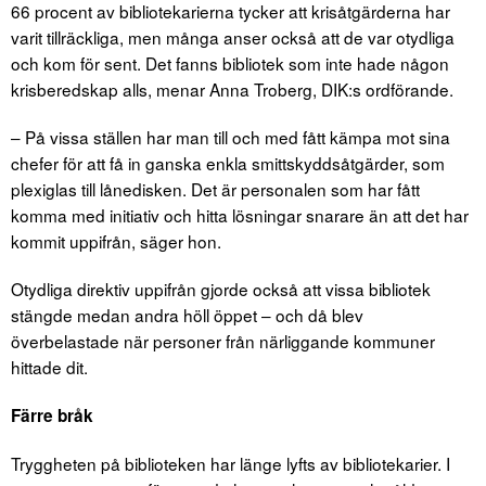
66 procent av bibliotekarierna tycker att krisåtgärderna har
varit tillräckliga, men många anser också att de var otydliga
och kom för sent. Det fanns bibliotek som inte hade någon
krisberedskap alls, menar Anna Troberg, DIK:s ordförande.
– På vissa ställen har man till och med fått kämpa mot sina
chefer för att få in ganska enkla smittskyddsåtgärder, som
plexiglas till lånedisken. Det är personalen som har fått
komma med initiativ och hitta lösningar snarare än att det har
kommit uppifrån, säger hon.
Otydliga direktiv uppifrån gjorde också att vissa bibliotek
stängde medan andra höll öppet – och då blev
överbelastade när personer från närliggande kommuner
hittade dit.
Färre bråk
Tryggheten på biblioteken har länge lyfts av bibliotekarier. I