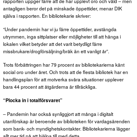
rapporten uppger färre att de har upplevt oro och våld – men
antagligen beror det på minskade öppettider, menar DIK
själva i rapporten. En bibliotekarie skriver:
“Under pandemin har vi ju färre öppettider, avstängda
utrymmen, inga sittplatser eller möjligheter till att hänga i
lokalen vilket betyder att det varit betydligt färre
missbrukare/drogförsäljning/bråk än ett vanligt år”.
Trots förbättringen har 79 procent av bibliotekarierna känt
social oro under året. Och trots att de flesta bibliotek har en
handlingsplan för att motverka svåra situationer upplever
bara 44 procent att åtgärderna är tillräckliga.
“Plocka in i totalförsvaret”
– Pandemin har också synliggjort att många i digitalt
utanförskap är beroende av biblioteken för vardagsärenden
som bank- och myndighetskontakter. Bibliotekarierna lägger
allt mer tid på att hjälpa till med detta.