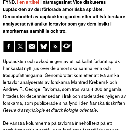
FYND.
I en artikel
i nätmagasinet Vice diskuteras
upptäckten av det förlorade amoritiska språket.
Genombrottet av upptäckten gjordes efter att två forskare
analyserat två antika lertavlor som gav dem insikt i
amoriternas samhälle och tro.
Upptäckten och avkodningen av ett så kallat förlorat språk
har kastat nytt ljus över de amoritiska samhällena och
trosuppfattningarna. Genombrottet kom efter att två antika
lertavlor analyserats av forskarna Manfred Krebernik och
Andrew R. George. Tavlorna, som tros vara 4 000 år gamla,
hittades för decennier sedan i Irak och studerades nyligen av
forskarna, som publicerade sina fynd i den franska tidskriften
.
Revue d’assyriologie et d’archéologie orientale
De vänstra kolumnerna på tavlorna innehöll text på ett
nordvästsemitiskt språk, som forskarna fastställde var det