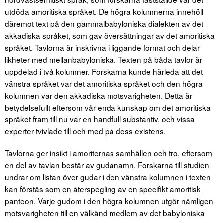
utdöda amoritiska språket. De högra kolumnerna innehöll
däremot text på den gammalbabyloniska dialekten av det
akkadiska språket, som gav översättningar av det amoritiska
språket. Tavlorna är inskrivna i liggande format och delar
likheter med mellanbabyloniska. Texten på båda tavlor är
uppdelad i två kolumner. Forskarna kunde härleda att det
vänstra språket var det amoritiska språket och den högra
kolumnen var den akkadiska motsvarigheten. Detta är
betydelsefullt eftersom vår enda kunskap om det amoritiska
språket fram till nu var en handfull substantiv, och vissa
experter tvivlade till och med på dess existens.
Tavlorna ger insikt i amoriternas samhällen och tro, eftersom
en del av tavlan består av gudanamn. Forskarna till studien
undrar om listan över gudar i den vänstra kolumnen i texten
kan förstås som en återspegling av en specifikt amoritisk
panteon. Varje gudom i den högra kolumnen utgör nämligen
motsvarigheten till en välkänd medlem av det babyloniska