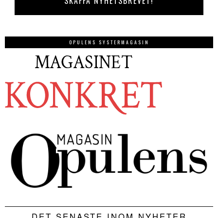
OPULENS SYSTERMAGASIN
DET SENASTE INOM NYHETER