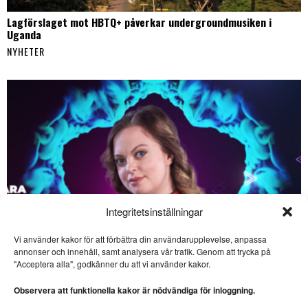
Lagförslaget mot HBTQ+ påverkar undergroundmusiken i
Uganda
NYHETER
Integritetsinställningar
Vi använder kakor för att förbättra din användarupplevelse, anpassa
SE ÄVEN
annonser och innehåll, samt analysera vår trafik. Genom att trycka på
"Acceptera alla", godkänner du att vi använder kakor.
Liten festival firar 30 år
med stor filmkonst
Observera att funktionella kakor är nödvändiga för inloggning.
FILM. Ingela Brovik
rapporterar från Lilla