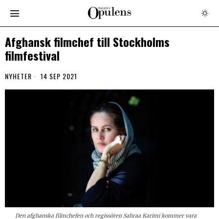
Afghansk filmchef till Stockholms
filmfestival
NYHETER
14 SEP 2021
Den afghanska filmchefen och regissören Sahraa Karimi kommer vara