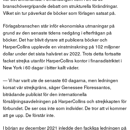
branschövergripande debatt om strukturella förändringar.
Vilket sin tur påverkat de böcker som förlagen satsat på.
Förlagsbranschen står inför ekonomiska utmaningar på
grund av den senaste tidens nedgång i efterfrågan på
böcker. Det har blivit dyrare att publicera böcker och
HarperCollins upplevde en vinstminskning på 102 miljoner
dollar under det sista halvåret av 2022. Trots detta fortsatte
facket strejka utanför HarperCollins kontor i finansdistriktet i
New York i 60 dagar i bitter kallt väder.
— Vi har varit ute de senaste 60 dagarna, men ledningen
korsat vår strejkgräns, säger Genessee Floressantos,
biträdande publicist för den internationella
försäljningsavdelningen på HarperCollins och strejkkapten för
förbundet. De ser oss inte som individer. De tror att vi kommer
att ge upp. De förstår inte.
I början av december 2021 inledde den fackliga ledningen på