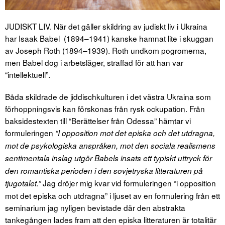
JUDISKT LIV. När det gäller skildring av judiskt liv i Ukraina
har Isaak Babel (1894–1941) kanske hamnat lite i skuggan
av Joseph Roth (1894–1939). Roth undkom pogromerna,
men Babel dog i arbetsläger, straffad för att han var
“intellektuell”.
Båda skildrade de jiddischkulturen i det västra Ukraina som
förhoppningsvis kan förskonas från rysk ockupation. Från
baksidestexten till “Berättelser från Odessa” hämtar vi
formuleringen
“I opposition mot det episka och det utdragna,
mot de psykologiska anspråken, mot den sociala realismens
sentimentala inslag utgör Babels insats ett typiskt uttryck för
den romantiska perioden i den sovjetryska litteraturen på
Jag dröjer mig kvar vid formuleringen “i opposition
tjugotalet.”
mot det episka och utdragna” i ljuset av en formulering från ett
seminarium jag nyligen bevistade där den abstrakta
tankegången lades fram att den episka litteraturen är totalitär