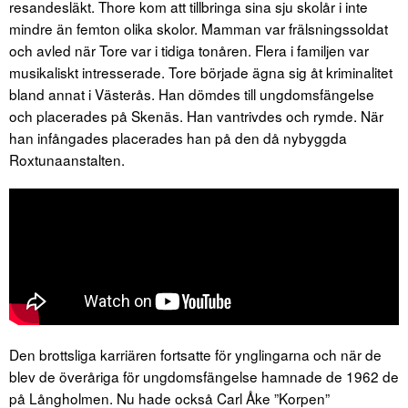
resandesläkt. Thore kom att tillbringa sina sju skolår i inte
mindre än femton olika skolor. Mamman var frälsningssoldat
och avled när Tore var i tidiga tonåren. Flera i familjen var
musikaliskt intresserade. Tore började ägna sig åt kriminalitet
bland annat i Västerås. Han dömdes till ungdomsfängelse
och placerades på Skenäs. Han vantrivdes och rymde. När
han infångades placerades han på den då nybyggda
Roxtunaanstalten.
Den brottsliga karriären fortsatte för ynglingarna och när de
blev de överåriga för ungdomsfängelse hamnade de 1962 de
på Långholmen. Nu hade också Carl Åke ”Korpen”