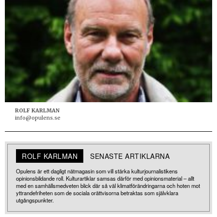
ROLF KARLMAN
info@opulens.se
ROLF KARLMAN
SENASTE ARTIKLARNA
Opulens är ett dagligt nätmagasin som vill stärka kulturjournalistikens
opinionsbildande roll. Kulturartiklar samsas därför med opinionsmaterial – allt
med en samhällsmedveten blick där så väl klimatförändringarna och hoten mot
yttrandefriheten som de sociala orättvisorna betraktas som självklara
utgångspunkter.