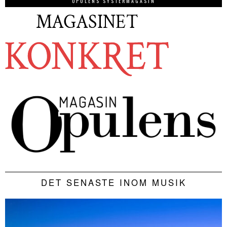
OPULENS SYSTERMAGASIN
DET SENASTE INOM MUSIK