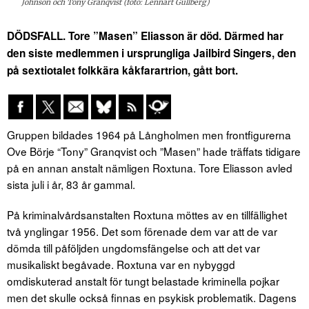
Johnson och Tony Granqvist (foto: Lennart Gullberg)
DÖDSFALL. Tore ”Masen” Eliasson är död. Därmed har
den siste medlemmen i ursprungliga Jailbird Singers, den
på sextiotalet folkkära kåkfarartrion, gått bort.
Gruppen bildades 1964 på Långholmen men frontfigurerna
Ove Börje “Tony” Granqvist och ”Masen” hade träffats tidigare
på en annan anstalt nämligen Roxtuna. Tore Eliasson avled
sista juli i år, 83 år gammal.
På kriminalvårdsanstalten Roxtuna möttes av en tillfällighet
två ynglingar 1956. Det som förenade dem var att de var
dömda till påföljden ungdomsfängelse och att det var
musikaliskt begåvade. Roxtuna var en nybyggd
omdiskuterad anstalt för tungt belastade kriminella pojkar
men det skulle också finnas en psykisk problematik. Dagens