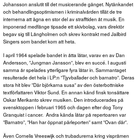
Johansson anslutit till det musicerande gänget. Nytänkandet
och behandlingsoptimismen i kriminalvården tillät de tre
internerna att ägna en stor del av strafftiden åt musik. En
imponerad medfånge tipsade ett skivbolag, vars direktör
begav sig till Långholmen och skrev kontrakt med Jailbird
Singers som bandet kom att heta.
I april 1964 spelade bandet in åtta låtar, varav en av Dan
Andersson, ”Jungman Jansson”, blev en succé. I augusti
samma år spelades ytterligare fyra låtar in. Sammantaget
resulterade det hela i LP:n ”Tjyvballader och barnatro”. Deras
stora hit blev ”Där björkarna susa” av den österbottniske
textförfattaren Viktor Sund. En annan känd finsk tonsättare
Oskar Merikanto skrev musiken. Den introducerades på
svensktoppen i februari 1965 och dagen efter dog Tony
Granquist i cancer. Andra kända låtar på repertoaren var
”Barnatro”, ”Han har öppnat pärleporten” samt ”Ovan där”.
Även Cornelis Vreeswijk och trubadurerna kring vispråmen