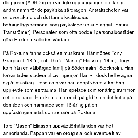
diagnoser (ADHD m.m.) var inte uppfunna men det fanns
andra namn för de psykiska särdragen. Anstaltschefen var
en överläkare och det fanns kvalificerad
behandlingspersonal som psykologer (bland annat Tomas
Tranströmer). Personalen som ofta bodde i personalbostäder
nära Roxtuna kallades vårdare.
På Roxtuna fanns också ett musikrum. Här möttes Tony
Granquist (18 år) och Thore ”Masen” Eliasson (19 år). Tony
kom från en välbärgad familj på Södermalm i Stockholm. Han
förväntades studera till civilingenjör. Han vill dock hellre ägna
sig åt musiken. Dessutom var han adoptivbarn vilket han
upplevde som ett trauma. Han spelade som tonåring trummor
i ett dixieband. Han kom emellertid ”på glid” som det hette på
den tiden och hamnade som 16-åring på en
uppfostringsanstalt och senare på Roxtuna.
Tore ”Masen” Eliasson uppväxtförhållanden var helt
annorlunda. Pappan var en orolig själ och eventuellt av