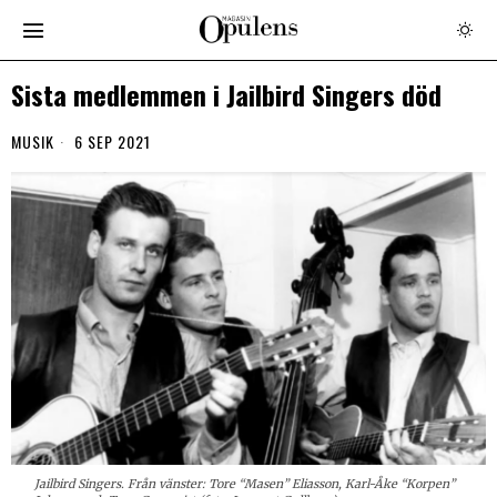
Sista medlemmen i Jailbird Singers död
MUSIK
6 SEP 2021
Jailbird Singers. Från vänster: Tore “Masen” Eliasson, Karl-Åke “Korpen”