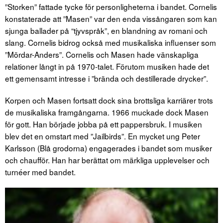
”Storken” fattade tycke för personligheterna i bandet. Cornelis
konstaterade att ”Masen” var den enda vissångaren som kan
sjunga ballader på “tjyvspråk”, en blandning av romani och
slang. Cornelis bidrog också med musikaliska influenser som
”Mördar-Anders”. Cornelis och Masen hade vänskapliga
relationer långt in på 1970-talet. Förutom musiken hade det
ett gemensamt intresse i ”brända och destillerade drycker”.
Korpen och Masen fortsatt dock sina brottsliga karriärer trots
de musikaliska framgångarna. 1966 muckade dock Masen
för gott. Han började jobba på ett pappersbruk. I musiken
blev det en omstart med ”Jailbirds”. En mycket ung Peter
Karlsson (Blå grodorna) engagerades i bandet som musiker
och chaufför. Han har berättat om märkliga upplevelser och
turnéer med bandet.