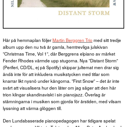
Här på hemmaplan följer
Martin Berggren Trio
med sitt tredje
album upp den nu två år gamla, hemtrevliga julskivan
”Christmas Time, Vol 1”, där Berggrens elpiano av märket
Fender Rhodes värmde upp stugorna. Nya ”Distant Storm”
(Periferi, CD/DL, ej på Spotify) skippar jultemat men drar sig
ändå inte för att inkludera musikstycken med titlar som
knarrar likt nysnö under kängorna. ”First Snow” – det är inte
svårt att visualisera hur den låter om jag säger att den här
trion klingar skandinaviskt i sin pianojazz. Överlag är
stämningarna i musiken som gjorda för årstiden, med vilsam
lyssning att värma glöggen till.
Den Lundabaserade pianopedagogen har tidigare spelat