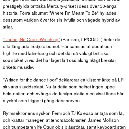
prestigefyllda brittiska Mercury-priset i dess över 30-åriga
historia. Förra albumet ”Where I’m Meant To Be” hyllades
dessutom världen över för sin livfulla och vågade hybrid av
stilar.
”Dance, No One’s Watching”
(Partisan, LP/CD/DL) heter det
efterlängtade tredje albumet. Här samsas afrobeat och
highlife med latin-häng och det där så väldigt brittiska
soulstuket vi vid det här laget lärt oss aldrig riktigt brexitar
örikets musikliv.
”Written for the dance floor” deklarerar ett klistermärke på LP-
skivans skyddsplast. Nu är detta som helhet ingen uppe-
hela-natten-och-svänga-de-lurviga-platta men visst finns här
mycket som triggar i gång dansnerven.
Rytmsektionens syskon Femi och TJ Koleoso är tajta som få,
och krattar manegen åt tenorsaxofonisten James Mollison
och trumpetaren Ife Ogunjobis blåsstötar, samt keyboardisten