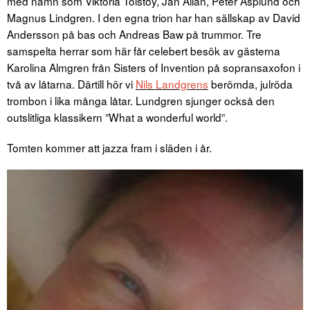
med namn som Viktoria Tolstoy, Jan Allan, Peter Asplund och
Magnus Lindgren. I den egna trion har han sällskap av David
Andersson på bas och Andreas Baw på trummor. Tre
samspelta herrar som här får celebert besök av gästerna
Karolina Almgren från Sisters of Invention på sopransaxofon i
två av låtarna. Därtill hör vi
Nils Landgrens
berömda, julröda
trombon i lika många låtar. Lundgren sjunger också den
outslitliga klassikern ”What a wonderful world”.
Tomten kommer att jazza fram i släden i år.