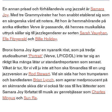
En annan prisad och förhållandevis ung jazzakt är
Samara
Joy
. Med tre Grammyvinster har hon snabbt etablerat sig som
en sångerska värd att notera. Att hon är hemmahörande på
anrika etiketten Verve är passande, då hennes musikaliska
uttryck sällar sig till jazzlegendarer av sorten
Sarah Vaughan
,
Ella Fitzgerald
och
Billie Holiday
.
Bronx-borna Joy äger en nyansrik röst, som på tredje
studioalbumet
”Portrait”
(Verve, LP/CD/DL) inte tar sig an
riktigt lika många låtar ur standardreportaren som senast.
Vilket är tur, för vi vill ju inte att hon ska förvandlas till en ung
jazzversion av
Rod Stewart
. Vid sin sida har hon trumpetaren
och bandledaren
Brian Lynch
, som agerar medprocucent på
en skimrande skiva där vi också får oss till livs låttexter som
Samara Joy författat till musik av genrebjässar som
Charles
Mingus
och
Sun Ra
.