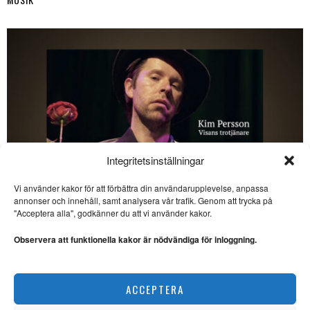
Integritetsinställningar
Vi använder kakor för att förbättra din användarupplevelse, anpassa
SE ÄVEN
annonser och innehåll, samt analysera vår trafik. Genom att trycka på
"Acceptera alla", godkänner du att vi använder kakor.
Kangas klanger: Punk,
psych och synth i
Observera att funktionella kakor är nödvändiga för inloggning.
Göteborg
ROCK. Way Out West-tider
stundar bland Slottsskogens
Kim Persson – den litterära visans förnyare
träd, gräs och
ACCEPTERA
MUSIK
Kangas klanger: Svensk