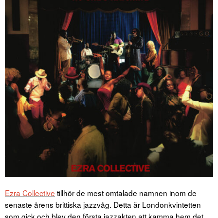
Ezra Collective
tillhör de mest omtalade namnen inom de
senaste årens brittiska jazzvåg. Detta är Londonkvintetten
som gick och blev den första jazzakten att kamma hem det