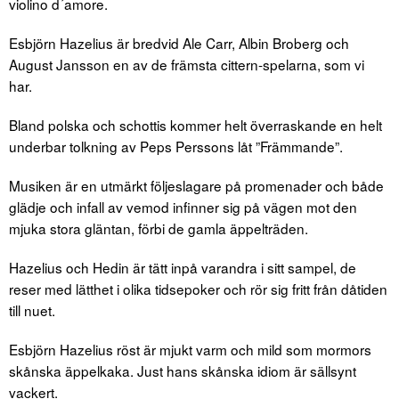
violino d´amore.
Esbjörn Hazelius är bredvid Ale Carr, Albin Broberg och
August Jansson en av de främsta cittern-spelarna, som vi
har.
Bland polska och schottis kommer helt överraskande en helt
underbar tolkning av Peps Perssons låt ”Främmande”.
Musiken är en utmärkt följeslagare på promenader och både
glädje och infall av vemod infinner sig på vägen mot den
mjuka stora gläntan, förbi de gamla äppelträden.
Hazelius och Hedin är tätt inpå varandra i sitt sampel, de
reser med lätthet i olika tidsepoker och rör sig fritt från dåtiden
till nuet.
Esbjörn Hazelius röst är mjukt varm och mild som mormors
skånska äppelkaka. Just hans skånska idiom är sällsynt
vackert.