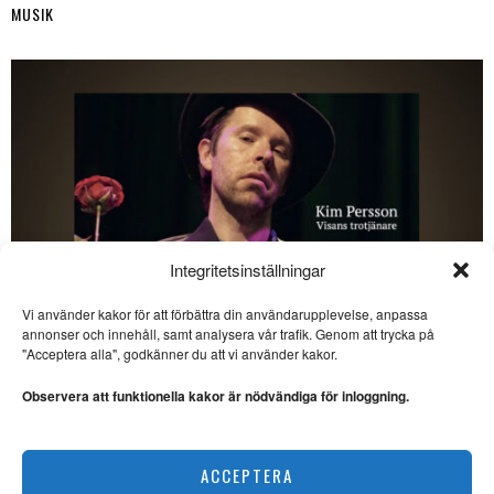
MUSIK
Integritetsinställningar
Vi använder kakor för att förbättra din användarupplevelse, anpassa
annonser och innehåll, samt analysera vår trafik. Genom att trycka på
SE ÄVEN
"Acceptera alla", godkänner du att vi använder kakor.
Goodacre/Andersson – en
dynamisk folkmusikduo
Observera att funktionella kakor är nödvändiga för inloggning.
FOLKMUSIK. Bo
Bjelvehammar lyssnar på
”Vidd” med duon
Kim Persson – den litterära visans förnyare
Goodacre/Andersson och
ACCEPTERA
MUSIK
Emma & Ellika bevarar och