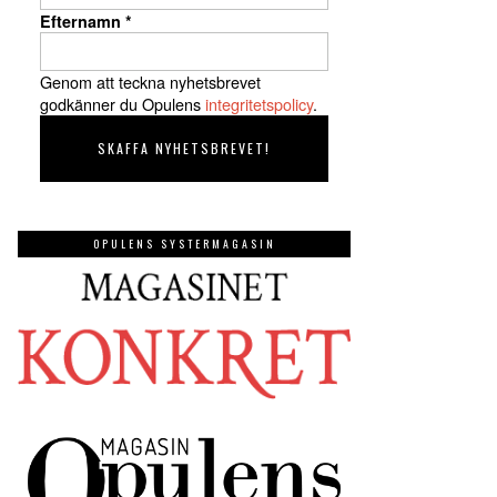
Efternamn
*
Genom att teckna nyhetsbrevet
godkänner du Opulens
integritetspolicy
.
OPULENS SYSTERMAGASIN