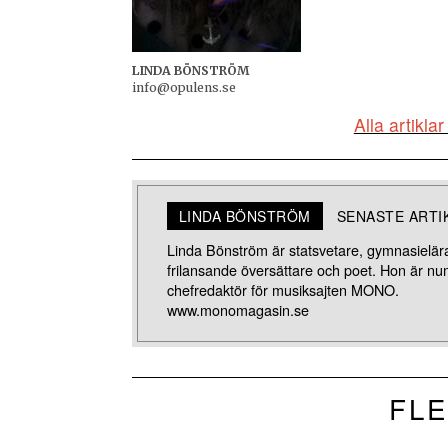
LINDA BÖNSTRÖM
info@opulens.se
Alla artikl
LINDA BÖNSTRÖM
SENASTE ARTI
Linda Bönström är statsvetare, gymnasielär
frilansande översättare och poet. Hon är n
chefredaktör för musiksajten MONO.
www.monomagasin.se
FLE