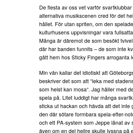
De flesta av oss vet varför svartklubbar 
alternativa musikscenen cred för det hel
hållet. För utan spriten, om den spelade en
kulturhusens uppvisningar vara fullsat
Många är däremot de som besökt tvivel
där har banden funnits – de som inte kva
gått hem hos Sticky Fingers arroganta le
Min vän kallar det idiotiskt att Göteborgs
beskriver det som att ”leka med stadens
som helst kan mosa”. Jag håller med d
spela på. Litet luddigt har många svartk
sticka ut hackan och hävda att det inte g
den där sötare formbara spela-efter-not
och ett PA-system som Jeppe lånat av s
även om en del hellre skulle lyssna på e