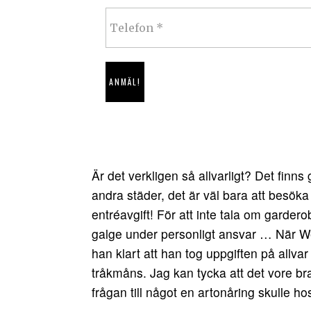
Är det verkligen så allvarligt? Det finn
andra städer, det är väl bara att besök
entréavgift! För att inte tala om gardero
galge under personligt ansvar … När 
han klart att han tog uppgiften på allva
tråkmåns. Jag kan tycka att det vore br
frågan till något en artonåring skulle ho