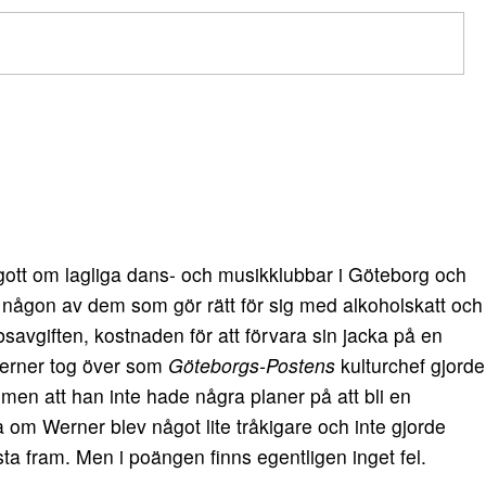
s gott om lagliga dans- och musikklubbar i Göteborg och
a någon av dem som gör rätt för sig med alkoholskatt och
bsavgiften, kostnaden för att förvara sin jacka på en
Werner tog över som
Göteborgs-Postens
kulturchef gjorde
r men att han inte hade några planer på att bli en
a om Werner blev något lite tråkigare och inte gjorde
sta fram. Men i poängen finns egentligen inget fel.