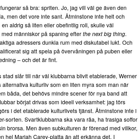
fungerar så bra: spriten. Jo, jag vill väl ge även den
a, men det vore inte sant. Åtminstone inte helt och
 aldrig så liten eller obefintlig roll, skulle väl
ta med människor på spaning efter
the next big thing
.
aktiga adressers dunkla rum med diskutabel lukt. Och
lificerat sig att spela på övervåningen på puben eller
dning – och det är fint.
 stad slår till när väl klubbarna blivit etablerade, Werner
 alternativa kulturliv som en liten myra som man när
em båda, det behövs mindre scener för nya band att
lubbar börjat drivas som ideell verksamhet: jag törs
örs i det etablerade kulturlivets tjänst. Åtminstone inte i
er-sorten. Svartklubbarna ska vara råa, ha trasiga soffor
in brorsa. Men även subkulturen är förenad med villkor,
n hel Mariah Carey-platta än att erkänna det. I