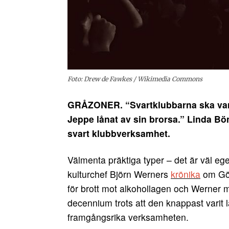
Foto: Drew de Fawkes / Wikimedia Commons
GRÅZONER. “Svartklubbarna ska vara
Jeppe lånat av sin brorsa.” Linda B
svart klubbverksamhet.
Välmenta präktiga typer – det är väl ege
kulturchef Björn Werners
krönika
om Göt
för brott mot alkohollagen och Werner 
decennium trots att den knappast varit la
framgångsrika verksamheten.