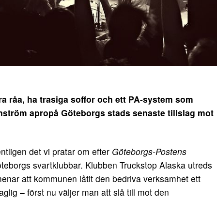
 råa, ha trasiga soffor och ett PA-system som
önström apropå Göteborgs stads senaste tillslag mot
ntligen det vi pratar om efter
Göteborgs-Postens
eborgs svartklubbar. Klubben Truckstop Alaska utreds
menar att kommunen låtit den bedriva verksamhet ett
glig – först nu väljer man att slå till mot den