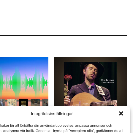
Integritetsinställningar
nger: Svensk jazz
Kim Persson – den litterära
kakor för att förbättra din användarupplevelse, anpassa annonser och
är vital
visans förnyare
mt analysera vår trafik. Genom att trycka på "Acceptera alla", godkänner du att