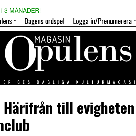
i 3 MÅNADER!
lens
Dagens ordspel
Logga in/Prenumerera
VERIGES DAGLIGA KULTURMAGAS
Härifrån till evigheten
nclub