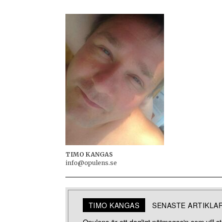
TIMO KANGAS
info@opulens.se
TIMO KANGAS
SENASTE ARTIKLA
Opulens är ett dagligt nätmagasin som vill stä