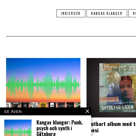
INDIEROCK
KANGAS KLANGER
R
SE ÄVEN
Kangas klanger: Punk,
Kangas klanger: Punk, psych
Njutbart album med t
psych och synth i
och synth i Göteborg
poesi
Göteborg