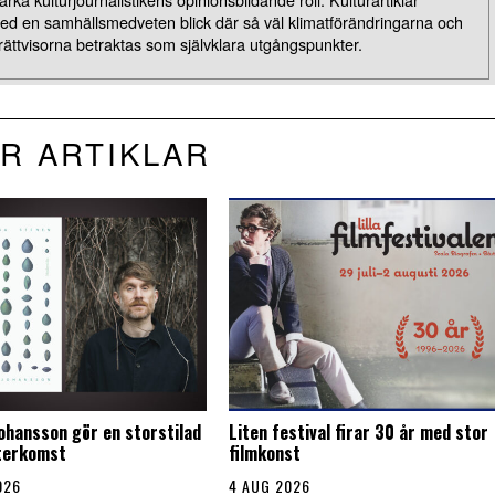
med en samhällsmedveten blick där så väl klimatförändringarna och
rättvisorna betraktas som självklara utgångspunkter.
R ARTIKLAR
Johansson gör en storstilad
Liten festival firar 30 år med stor
återkomst
filmkonst
026
4 AUG 2026