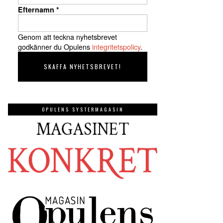
Efternamn
*
Genom att teckna nyhetsbrevet
godkänner du Opulens
integritetspolicy
.
OPULENS SYSTERMAGASIN