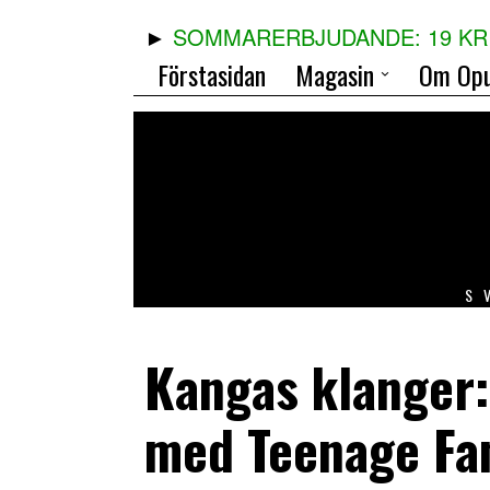
SOMMARERBJUDANDE: 19 KR 
Förstasidan
Magasin
Om Opu
S
Kangas klanger: 
med Teenage Fa