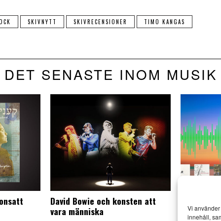
OCK
SKIVNYTT
SKIVRECENSIONER
TIMO KANGAS
DET SENASTE INOM MUSIK
onsatt
David Bowie och konsten att
Kangas kla
Vi använder 
vara människa
frodas och 
innehåll, sa