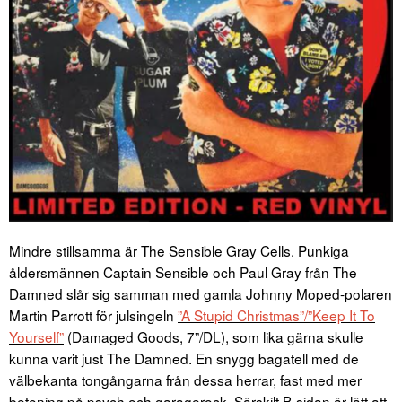
Mindre stillsamma är The Sensible Gray Cells. Punkiga
åldersmännen Captain Sensible och Paul Gray från The
Damned slår sig samman med gamla Johnny Moped-polaren
Martin Parrott för julsingeln
”A Stupid Christmas”/”Keep It To
Yourself”
(Damaged Goods, 7”/DL), som lika gärna skulle
kunna varit just The Damned. En snygg bagatell med de
välbekanta tongångarna från dessa herrar, fast med mer
betoning på psych och garagerock. Särskilt B-sidan är lätt att