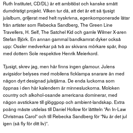
Ruth Institutet, CD/DL) är ett ambitiöst och kanske smått
dumdristigt projekt. Vilken tur då, att det är ett så tjusigt
julalbum, griljerat med helt nyskrivna, egenkomponerade låtar
från artister som Rebecka Sandberg, The Green Line
Travellers, H. Self, The Satchel Kid och gamle Wilmer X-aren
Stefan Björk. En annan gammal bandkamrat dyker också
upp: Ossler medverkar på två av skivans mörkare spår, ihop
med dottern Sole respektive Henrik Meierkord.
Tjusigt, skrev jag, men här finns ingen glamour. Julens
avigsidor belyses med mobilens ficklampa snarare än med
någon dyrt designad julstjärna. De enda luckorna som
öppnas i den här kalendern är minnesluckorna. Moloken
country och alkohol-osande americana dominerar, med
någon avstickare till glöggpop och ambient-landskap. Extra
poäng måste utdelas till Daniel Hollow för låttiteln ”An In-Law
Christmas Carol” och till Rebecka Sandberg för ”Nu är det jul
igen (så fly för ditt liv)”.