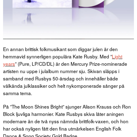
En annan brittisk folkmusikant som diggar julen är den
hemmavid synnerligen populära Kate Rusby. Med ”
Light
years
” (Pure, LP/CD/DL) är den Mercury Prize-nominerade
artisten nu uppe i julalbum nummer sju. Skivan släpps i
samband med Rusbys 50-årsdag och innehåller både
välkända julklassiker och helt nykomponerade sånger på
samma tema.
På ”The Moon Shines Bright” sjunger Alison Krauss och Ron
Block ljuvliga harmonier. Kate Rusbys skiva låter aningen
modernare än de två nyss nämnda brittfolk-vaxen, och hon
har också nyligen fått den fina utmärkelsen English Folk
Dance & Song Society Gold Badge.