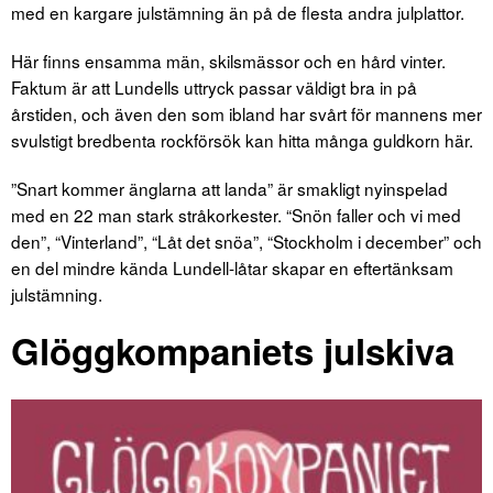
med en kargare julstämning än på de flesta andra julplattor.
Här finns ensamma män, skilsmässor och en hård vinter.
Faktum är att Lundells uttryck passar väldigt bra in på
årstiden, och även den som ibland har svårt för mannens mer
svulstigt bredbenta rockförsök kan hitta många guldkorn här.
”Snart kommer änglarna att landa” är smakligt nyinspelad
med en 22 man stark stråkorkester. “Snön faller och vi med
den”, “Vinterland”, “Låt det snöa”, “Stockholm i december” och
en del mindre kända Lundell-låtar skapar en eftertänksam
julstämning.
Glöggkompaniets julskiva