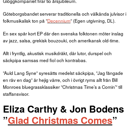
Glöggkompaniet firar tio årsjubileum.
Göteborgsbandet serverar traditionella och välkända julvisor i
folkmusikalisk ton på ”
Decennium
” (Egen utgivning, DL).
En sex spår kort EP där den svenska folktonen möter inslag
av jazz, salsa, grekisk bouzouki, och amerikansk old-time.
Allt i fryntlig, akustisk musikdräkt, där lutor, durspel och
säckpipa samsas med fiol och kontrabas.
”Auld Lang Syne” syresätts medelst säckpipa, ”Jag fångade
en räv en dag” är hejig värre, och i övrigt ryms allt från Bill
Monroes bluegrassklassiker ”Christmas Time’s a Comin’” till
staffansvisor.
Eliza Carthy & Jon Bodens
”
Glad Christmas Comes
”