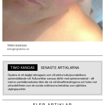
TIMO KANGAS
info@opulens.se
TIMO KANGAS
SENASTE ARTIKLARNA
Opulens är ett dagligt nätmagasin som vill stärka kulturjournalistikens
opinionsbildande roll. Kulturartiklar samsas därför med opinionsmaterial – allt
med en samhällsmedveten blick där så väl klimatförändringarna och hoten mot
yttrandefriheten som de sociala orättvisorna betraktas som självklara
utgångspunkter.
FLER ARTIKLAR