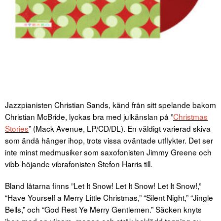
Jazzpianisten Christian Sands, känd från sitt spelande bakom
Christian McBride, lyckas bra med julkänslan på ”
Christmas
Stories
” (Mack Avenue, LP/CD/DL). En väldigt varierad skiva
som ändå hänger ihop, trots vissa oväntade utflykter. Det ser
inte minst medmusiker som saxofonisten Jimmy Greene och
vibb-höjande vibrafonisten Stefon Harris till.
Bland låtarna finns ”Let It Snow! Let It Snow! Let It Snow!,”
“Have Yourself a Merry Little Christmas,” “Silent Night,” “Jingle
Bells,” och “God Rest Ye Merry Gentlemen.” Säcken knyts
ihop med en vilsam, mogen och stråk-beklädd tagning av