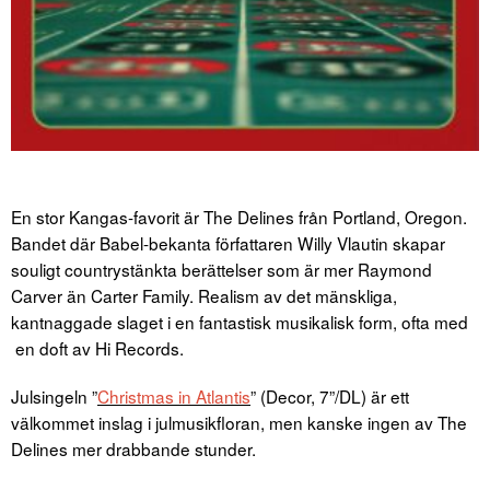
En stor Kangas-favorit är The Delines från Portland, Oregon.
Bandet där Babel-bekanta författaren Willy Vlautin skapar
souligt countrystänkta berättelser som är mer Raymond
Carver än Carter Family. Realism av det mänskliga,
kantnaggade slaget i en fantastisk musikalisk form, ofta med
en doft av Hi Records.
Julsingeln ”
Christmas in Atlantis
” (Decor, 7”/DL) är ett
välkommet inslag i julmusikfloran, men kanske ingen av The
Delines mer drabbande stunder.