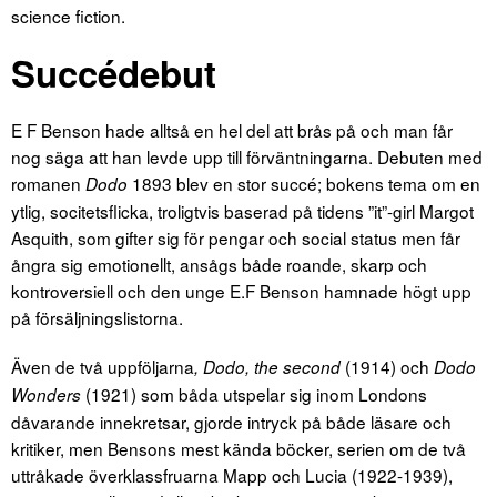
science fiction.
Succédebut
E F Benson hade alltså en hel del att brås på och man får
nog säga att han levde upp till förväntningarna. Debuten med
romanen
1893 blev en stor succé; bokens tema om en
Dodo
ytlig, socitetsflicka, troligtvis baserad på tidens ”it”-girl Margot
Asquith, som gifter sig för pengar och social status men får
ångra sig emotionellt, ansågs både roande, skarp och
kontroversiell och den unge E.F Benson hamnade högt upp
på försäljningslistorna.
Även de två uppföljarna
(1914) och
,
Dodo, the second
Dodo
(1921) som båda utspelar sig inom Londons
Wonders
dåvarande innekretsar, gjorde intryck på både läsare och
kritiker, men Bensons mest kända böcker, serien om de två
uttråkade överklassfruarna Mapp och Lucia (1922-1939),