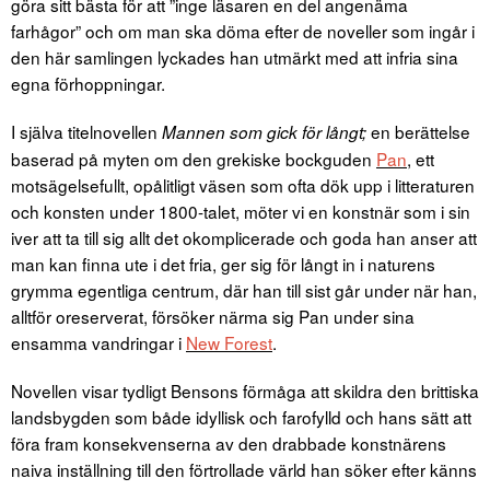
göra sitt bästa för att ”inge läsaren en del angenäma
farhågor” och om man ska döma efter de noveller som ingår i
den här samlingen lyckades han utmärkt med att infria sina
egna förhoppningar.
I själva titelnovellen
en berättelse
Mannen som gick för långt;
baserad på myten om den grekiske bockguden
Pan
, ett
motsägelsefullt, opålitligt väsen som ofta dök upp i litteraturen
och konsten under 1800-talet, möter vi en konstnär som i sin
iver att ta till sig allt det okomplicerade och goda han anser att
man kan finna ute i det fria, ger sig för långt in i naturens
grymma egentliga centrum, där han till sist går under när han,
alltför oreserverat, försöker närma sig Pan under sina
ensamma vandringar i
New Forest
.
Novellen visar tydligt Bensons förmåga att skildra den brittiska
landsbygden som både idyllisk och farofylld och hans sätt att
föra fram konsekvenserna av den drabbade konstnärens
naiva inställning till den förtrollade värld han söker efter känns