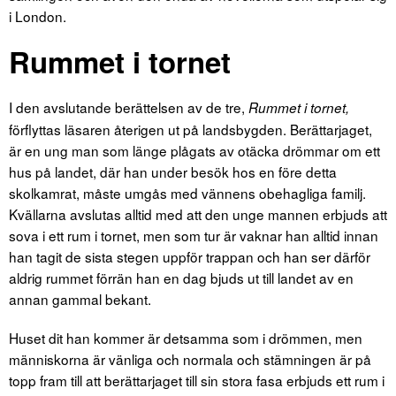
i London.
Rummet i tornet
I den avslutande berättelsen av de tre,
Rummet i tornet,
förflyttas läsaren återigen ut på landsbygden. Berättarjaget,
är en ung man som länge plågats av otäcka drömmar om ett
hus på landet, där han under besök hos en före detta
skolkamrat, måste umgås med vännens obehagliga familj.
Kvällarna avslutas alltid med att den unge mannen erbjuds att
sova i ett rum i tornet, men som tur är vaknar han alltid innan
han tagit de sista stegen uppför trappan och han ser därför
aldrig rummet förrän han en dag bjuds ut till landet av en
annan gammal bekant.
Huset dit han kommer är detsamma som i drömmen, men
människorna är vänliga och normala och stämningen är på
topp fram till att berättarjaget till sin stora fasa erbjuds ett rum i