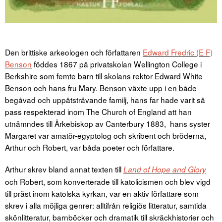
Den brittiske arkeologen och författaren
Edward Fredric (E F)
Benson
föddes 1867 på privatskolan Wellington College i
Berkshire som femte barn till skolans rektor Edward White
Benson och hans fru Mary. Benson växte upp i en både
begåvad och uppåtsträvande familj, hans far hade varit så
pass respekterad inom The Church of England att han
utnämndes till Ärkebiskop av Canterbury 1883, hans syster
Margaret var amatör-egyptolog och skribent och bröderna,
Arthur och Robert, var båda poeter och författare.
Arthur skrev bland annat texten till
Land of Hope and Glory
och Robert, som konverterade till katolicismen och blev vigd
till präst inom katolska kyrkan, var en aktiv författare som
skrev i alla möjliga genrer: alltifrån religiös litteratur, samtida
skönlitteratur, barnböcker och dramatik till skräckhistorier och