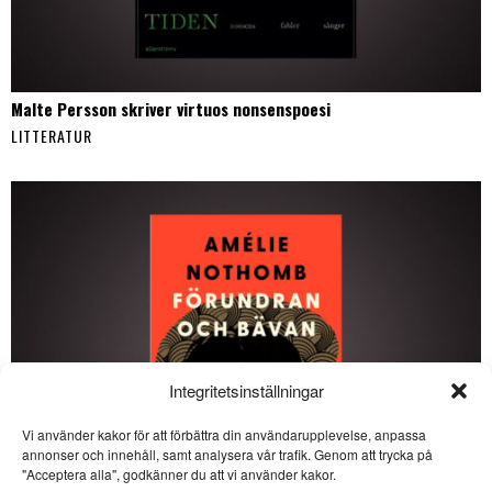
Malte Persson skriver virtuos nonsenspoesi
LITTERATUR
Integritetsinställningar
Vi använder kakor för att förbättra din användarupplevelse, anpassa
annonser och innehåll, samt analysera vår trafik. Genom att trycka på
SE ÄVEN
"Acceptera alla", godkänner du att vi använder kakor.