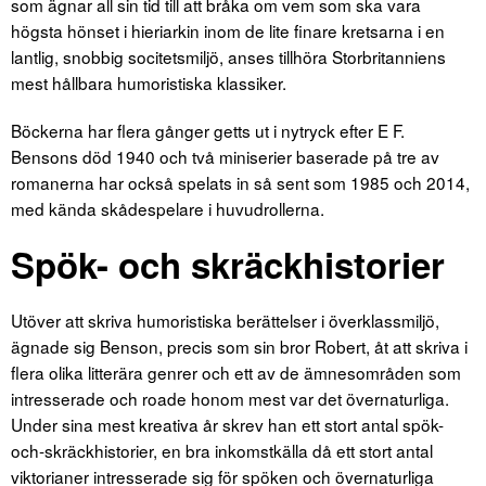
som ägnar all sin tid till att bråka om vem som ska vara
högsta hönset i hieriarkin inom de lite finare kretsarna i en
lantlig, snobbig socitetsmiljö, anses tillhöra Storbritanniens
mest hållbara humoristiska klassiker.
Böckerna har flera gånger getts ut i nytryck efter E F.
Bensons död 1940 och två miniserier baserade på tre av
romanerna har också spelats in så sent som 1985 och 2014,
med kända skådespelare i huvudrollerna.
Spök- och skräckhistorier
Utöver att skriva humoristiska berättelser i överklassmiljö,
ägnade sig Benson, precis som sin bror Robert, åt att skriva i
flera olika litterära genrer och ett av de ämnesområden som
intresserade och roade honom mest var det övernaturliga.
Under sina mest kreativa år skrev han ett stort antal spök-
och-skräckhistorier, en bra inkomstkälla då ett stort antal
viktorianer intresserade sig för spöken och övernaturliga