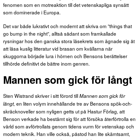
fenomen som en motreaktion till det vetenskapliga synsätt
som dominerade i Europa.
Det var både lukrativt och modernt att skriva om ”things that
go bump in the night”, alltså sådant som framkallade
rysningar hos den ganska stora läsekrets som ägnade sig åt
att läsa kuslig litteratur vid brasan om kvällarna när
skuggorna började lura i hörnen och Bensons berättelser
tillhörde definitivt de bättre inom genren.
Mannen som gick för långt
Sten Wistrand skriver i sitt förord till
Mannen som gick för
en liten volym innehållande tre av Bensons spök-och-
långt,
skräcknoveller som nyligen getts ut på Hastur Förlag, att
Benson verkade ha bestämt sig för att försöka återförtrolla en
värld som avförtrollats genom tidens vurm för vetenskap och
modern teknik. Han ville också, påstod han lite skämtsamt,