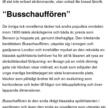
till sist inte enbart skrämmande, utan också lite krasst lärorik.
“Busschauffören”
De övriga två novellerna täcker två andra populära områden
inom 1800-talets skräckgenre och båda är, precis som
Benson ju hoppats på, genuint obehagliga. Den inledande
berättelsen
utspelar sig i smogen och
Busschauffören,
gasljusens London och innehåller mycket av den rekvisita en
klassisk spökhistoria behöver ha för att få läsaren att rysa av
skräckblandad förtjusning: en likvagn på en mörk dimmig
gata när klockan visar midnatt, en kusk som erbjuder det
unga manliga berättarjaget sin sista kvarvarande plats,
klockor som plötsligt ändrar tid och en avslutning som
konfunderar och leder till frågor om tidsuppfattning och över-
lappande dimensioner.
är den enda riktigt klassiska spökhistorien i
Busschaffören
samlingen och även den enda av novellerna som utspelar sig