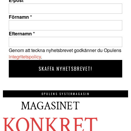
E-post
*
Förnamn
*
Efternamn
*
Genom att teckna nyhetsbrevet godkänner du Opulens
integritetspolicy
.
OPULENS SYSTERMAGASIN