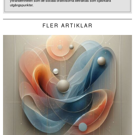
yttrandefriheten som de sociala orättvisorna betraktas som självklara
utgångspunkter.
FLER ARTIKLAR