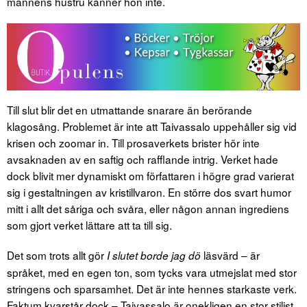
mannens hustru känner hon inte.
Till slut blir det en utmattande snarare än berörande
klagosång. Problemet är inte att Taivassalo uppehåller sig vid
krisen och zoomar in. Till prosaverkets brister hör inte
avsaknaden av en saftig och rafflande intrig. Verket hade
dock blivit mer dynamiskt om författaren i högre grad varierat
sig i gestaltningen av kristillvaron. En större dos svart humor
mitt i allt det såriga och svåra, eller någon annan ingrediens
som gjort verket lättare att ta till sig.
Det som trots allt gör
läsvärd – är
I slutet borde jag dö
språket, med en egen ton, som tycks vara utmejslat med stor
stringens och sparsamhet. Det är inte hennes starkaste verk.
Faktum kvarstår dock – Taivassalo är onekligen en stor stilist.