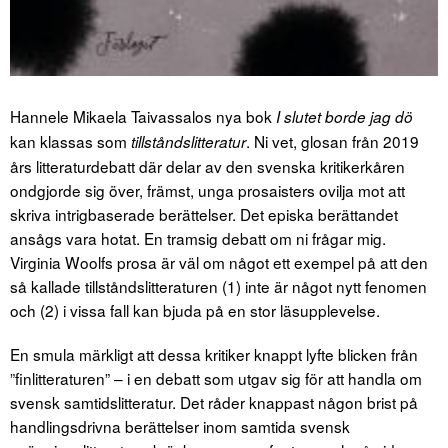
Hannele Mikaela Taivassalos nya bok
I slutet borde jag dö
kan klassas som
. Ni vet, glosan från 2019
tillståndslitteratur
års litteraturdebatt där delar av den svenska kritikerkåren
ondgjorde sig över, främst, unga prosaisters ovilja mot att
skriva intrigbaserade berättelser. Det episka berättandet
ansågs vara hotat. En tramsig debatt om ni frågar mig.
Virginia Woolfs prosa är väl om något ett exempel på att den
så kallade tillståndslitteraturen (1) inte är något nytt fenomen
och (2) i vissa fall kan bjuda på en stor läsupplevelse.
En smula märkligt att dessa kritiker knappt lyfte blicken från
”finlitteraturen” – i en debatt som utgav sig för att handla om
svensk samtidslitteratur. Det råder knappast någon brist på
handlingsdrivna berättelser inom samtida svensk