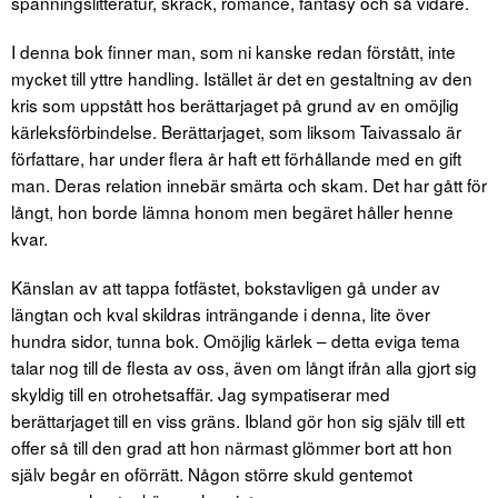
spänningslitteratur, skräck, romance, fantasy och så vidare.
I denna bok finner man, som ni kanske redan förstått, inte
mycket till yttre handling. Istället är det en gestaltning av den
kris som uppstått hos berättarjaget på grund av en omöjlig
kärleksförbindelse. Berättarjaget, som liksom Taivassalo är
författare, har under flera år haft ett förhållande med en gift
man. Deras relation innebär smärta och skam. Det har gått för
långt, hon borde lämna honom men begäret håller henne
kvar.
Känslan av att tappa fotfästet, bokstavligen gå under av
längtan och kval skildras inträngande i denna, lite över
hundra sidor, tunna bok. Omöjlig kärlek – detta eviga tema
talar nog till de flesta av oss, även om långt ifrån alla gjort sig
skyldig till en otrohetsaffär. Jag sympatiserar med
berättarjaget till en viss gräns. Ibland gör hon sig själv till ett
offer så till den grad att hon närmast glömmer bort att hon
själv begår en oförrätt. Någon större skuld gentemot