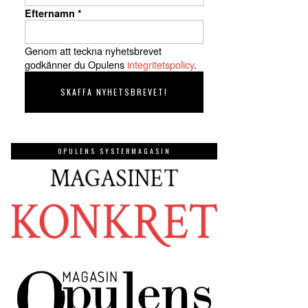
Efternamn
*
Genom att teckna nyhetsbrevet
godkänner du Opulens
integritetspolicy
.
OPULENS SYSTERMAGASIN