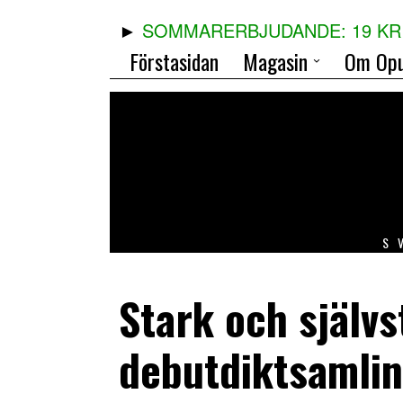
SOMMARERBJUDANDE: 19 KR 
Förstasidan
Magasin
Om Opu
S
Stark och självs
debutdiktsamli