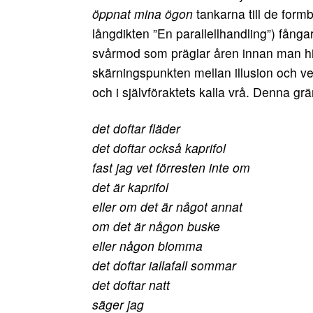
öppnat mina ögon
tankarna till de formb
långdikten ”En parallellhandling”) fång
svårmod som präglar åren innan man hittat
skärningspunkten mellan illusion och ve
och i självföraktets kalla vrå. Denna gr
det doftar fläder
det doftar också kaprifol
fast jag vet förresten inte om
det är kaprifol
eller om det är något annat
om det är någon buske
eller någon blomma
det doftar iallafall sommar
det doftar natt
säger jag