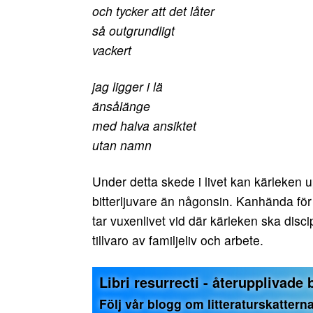
och tycker att det låter
så outgrundligt
vackert
jag ligger i lä
änsålänge
med halva ansiktet
utan namn
Under detta skede i livet kan kärleken u
bitterljuvare än någonsin. Kanhända för 
tar vuxenlivet vid där kärleken ska disci
tillvaro av familjeliv och arbete.
Libri resurrecti - återupplivade
Följ vår blogg om litteraturskatterna 