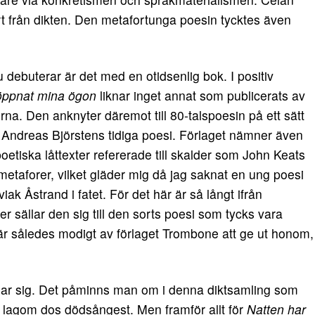
t från dikten. Den metafortunga poesin tycktes även
debuterar är det med en otidsenlig bok. I positiv
 öppnat mina ögon
liknar inget annat som publicerats av
a. Den anknyter däremot till 80-talspoesin på ett sätt
h Andreas Björstens tidiga poesi. Förlaget nämner även
oetiska låttexter refererade till skalder som John Keats
metaforer, vilket gläder mig då jag saknat en ung poesi
ak Åstrand i fatet. För det här är så långt ifrån
 sällar den sig till den sorts poesi som tycks vara
 är således modigt av förlaget Trombone att ge ut honom,
lar sig. Det påminns man om i denna diktsamling som
 lagom dos dödsångest. Men framför allt för
Natten har