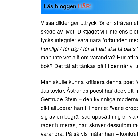
Läs bloggen
HÄR!
Vissa dikter ger uttryck för en strävan e
skede av livet. Diktjaget vill inte ens bl
tycks integritet vara nära förbunden med 
hemligt / för dig / för att allt ska få plats.
man inte vet allt om varandra? Hur attr
bok? Det tål att tänkas på i tider när vi 
Man skulle kunna kritisera denna poet för 
Jaskoviak Åstrands poesi har dock ett m
Gertrude Stein – den kvinnliga modernist
dikt alluderar han till henne: ”varje dr
sig av en begränsad uppsättning enkla 
rader turneras, han skriver dessutom med
varandra. På så vis målar han – konkre