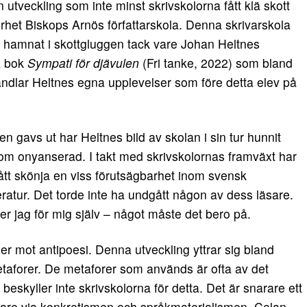
En utveckling som inte minst skrivskolorna fått klä skott
erhet Biskops Arnös författarskola. Denna skrivarskola
r hamnat i skottgluggen tack vare Johan Heltnes
a bok
Sympati för djävulen
(Fri tanke, 2022) som bland
ndlar Heltnes egna upplevelser som före detta elev på
 gavs ut har Heltnes bild av skolan i sin tur hunnit
om onyanserad. I takt med skrivskolornas framväxt har
ått skönja en viss förutsägbarhet inom svensk
eratur. Det torde inte ha undgått någon av dess läsare.
er jag för mig själv – något måste det bero på.
r mot antipoesi. Denna utveckling yttrar sig bland
taforer. De metaforer som används är ofta av det
eskyller inte skrivskolorna för detta. Det är snarare ett
dare via konkretismen och språkmaterialismen. Celan