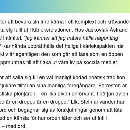
fter att bevara sin inre kärna i ett komplext och krävande
otta sig fullt ut i kärleksrelationen. Hos Jaskoviak Åstrand
intimitet: ”
jag känner att jag måste hålla någonting
” Kanhända upprätthålls det heliga i kärlekspakten när
aktiv är egentligen den som går att läsa som en öppen
uppmuntras till att fläka ut våra liv på sociala medier.
att sälla sig till en väl manligt kodad poetisk tradition.
jukare tilltal än sina manliga föregångare. Förresten är
iska pionjären – en lika given anförvant. I början av en
oppe är en droppe är en droppe.” Likt Stein använder han
ord och begagnar sig av förskjutningar genom att låta
 en känsla för hur orden låter och ser ut intill
t – med ord.