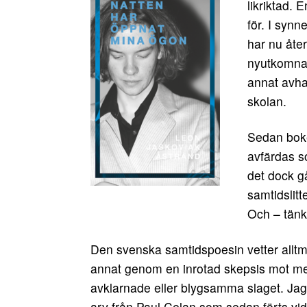
likriktad. 
för. I synn
har nu åte
nyutkomn
annat avha
skolan.
Sedan boken
avfärdas s
det dock g
samtidslitt
Och – tänk
Den svenska samtidspoesin vetter alltme
annat genom en inrotad skepsis mot me
avklarnade eller blygsamma slaget. Jag b
arv från Paul Celan som sedan förts vi