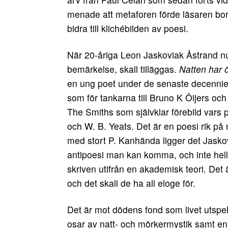
menade att metaforen förde läsaren bor
bidra till klichébilden av poesi.
När 20-åriga Leon Jaskoviak Åstrand nu 
bemärkelse, skall tilläggas.
Natten har
en ung poet under de senaste decenniern
som för tankarna till Bruno K Öijers oc
The Smiths som självklar förebild vars p
och W. B. Yeats. Det är en poesi rik på 
med stort P. Kanhända ligger det Jaskovi
antipoesi man kan komma, och inte heller
skriven utifrån en akademisk teori. Det
och det skall de ha all eloge för.
Det är mot dödens fond som livet utspe
osar av natt- och mörkermystik samt en