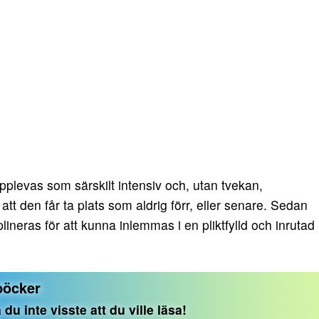
pplevas som särskilt intensiv och, utan tvekan,
att den får ta plats som aldrig förr, eller senare. Sedan
plineras för att kunna inlemmas i en pliktfylld och inrutad
 böcker
du inte visste att du ville läsa!