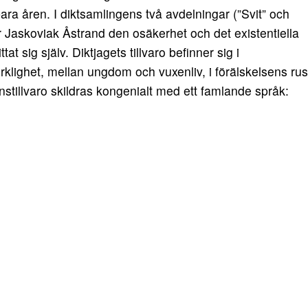
ara åren. I diktsamlingens två avdelningar (”Svit” och
ar Jaskoviak Åstrand den osäkerhet och det existentiella
 sig själv. Diktjagets tillvaro befinner sig i
rklighet, mellan ungdom och vuxenliv, i förälskelsens rus
änstillvaro skildras kongenialt med ett famlande språk: