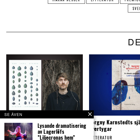
SVE
DE
SE ÄVEN
Viktor Johansson gör en
Torgny Karnstedts sjä
Lysande dramatisering
storstilad lyrisk återkomst
övertygar
av Lagerlöfs
”Liljecronas hem”
LITTERATUR
LITTERATUR