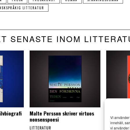
NSKSPRÅKIG LITTERATUR
T SENASTE INOM LITTERA
lvbiografi
Malte Persson skriver virtuos
Amélie Not
Vi använder 
nonsenspoesi
kulturkroc
innehåll, sa
LITTERATUR
LITTERATUR
vi använder 