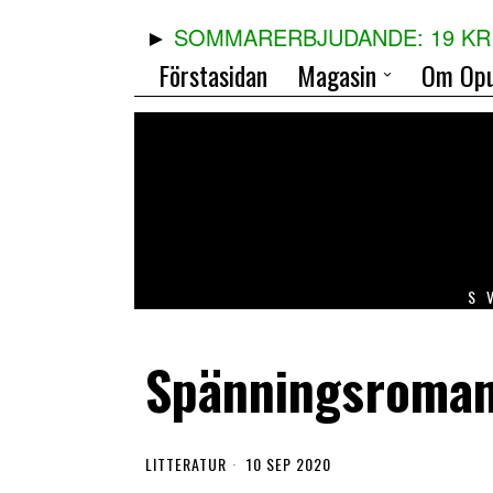
SOMMARERBJUDANDE: 19 KR 
Förstasidan
Magasin
Om Opu
S
Spänningsroman
LITTERATUR
10 SEP 2020