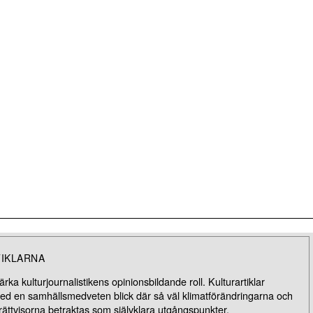
TIKLARNA
rka kulturjournalistikens opinionsbildande roll. Kulturartiklar
med en samhällsmedveten blick där så väl klimatförändringarna och
rättvisorna betraktas som självklara utgångspunkter.