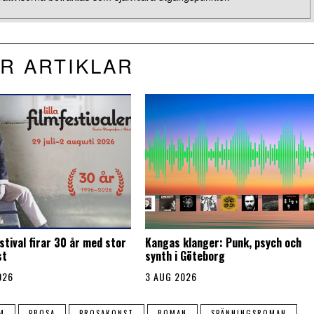
R ARTIKLAR
stival firar 30 år med stor
Kangas klanger: Punk, psych och
st
synth i Göteborg
026
3 AUG 2026
M
PROSA
PROSAKONST
ROMAN
SPÄNNINGSROMAN