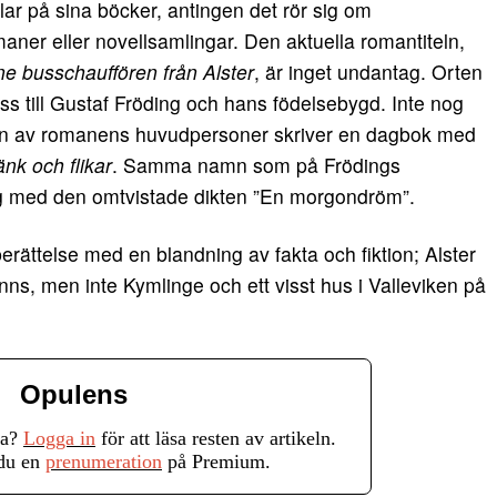
tlar på sina böcker, antingen det rör sig om
aner eller novellsamlingar. Den aktuella romantiteln,
e busschauffören från Alster
, är inget undantag. Orten
oss till Gustaf Fröding och hans födelsebygd. Inte nog
en av romanens huvudpersoner skriver en dagbok med
änk och flikar
. Samma namn som på Frödings
g med den omtvistade dikten ”En morgondröm”.
erättelse med en blandning av fakta och fiktion; Alster
nns, men inte Kymlinge och ett visst hus i Valleviken på
Opulens
ra?
Logga in
för att läsa resten av artikeln.
 du en
prenumeration
på Premium.