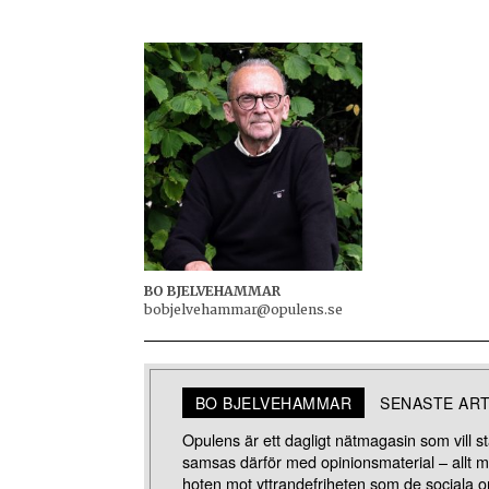
BO BJELVEHAMMAR
bobjelvehammar@opulens.se
BO BJELVEHAMMAR
SENASTE AR
Opulens är ett dagligt nätmagasin som vill stä
samsas därför med opinionsmaterial – allt 
hoten mot yttrandefriheten som de sociala o