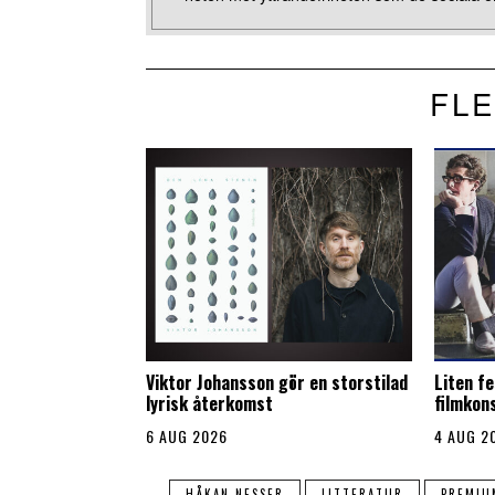
FLE
Viktor Johansson gör en storstilad
Liten fe
lyrisk återkomst
filmkon
6 AUG 2026
4 AUG 2
HÅKAN NESSER
LITTERATUR
PREMIU