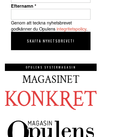
Efternamn
*
Genom att teckna nyhetsbrevet
godkänner du Opulens
integritetspolicy
.
OPULENS SYSTERMAGASIN