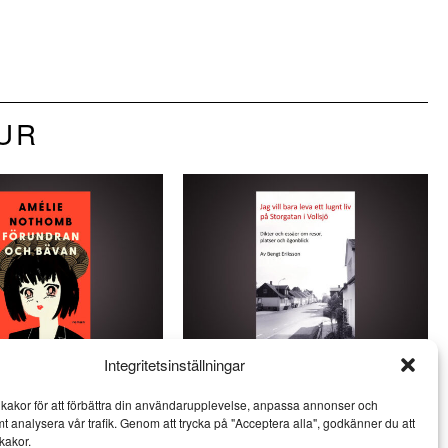
TUR
Integritetsinställningar
homb skildrar
Bengt Erikssons nya bok
kakor för att förbättra din användarupplevelse, anpassa annonser och
kar i Japan
genomsyras av poesi
mt analysera vår trafik. Genom att trycka på "Acceptera alla", godkänner du att
LITTERATUR
kakor.