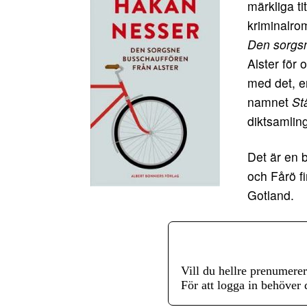
märkliga ti
kriminalrom
Den sorgsn
Alster för 
med det, 
namnet
St
diktsamlin
Det är en b
och Fårö fi
Gotland.
Vill du hellre prenumere
För att logga in behöver