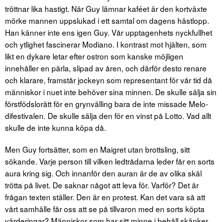
tröttnar lika hastigt. När Guy lämnar kaféet är den kortväxte
mörke mannen uppslukad i ett samtal om dagens hästlopp.
Han känner inte ens igen Guy. Vår upptagenhets nyckfullhet
och ytlighet fascinerar Modiano. I kontrast mot hjälten, som
likt en dykare letar efter ostron som kanske möjligen
innehåller en pärla, slipad av åren, och därför desto renare
och klarare, framstår jockeyn som representant för vår tid då
människor i nuet inte behöver sina minnen. De skulle sälja sin
förstfödslo­rätt för en grynvälling bara de inte missade Melo­
difestivalen. De skulle sälja den för en vinst på Lotto. Vad allt
skulle de inte kunna köpa då.
Men Guy fortsätter, som en Maigret utan brottsling, sitt
sökande. Varje person till vilken ledtrådarna leder får en sorts
aura kring sig. Och innanför den auran är de av olika skäl
trötta på livet. De saknar något att leva för. Varför? Det är
frågan texten ställer. Den är en protest. Kan det vara så att
vårt samhälle får oss att se på tillvaron med en sorts köpta
värderingar? Människor som har sitt minne i behåll skänker