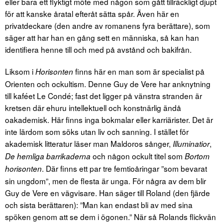
eller bara ett flyktigt möte med någon som gått tillräckligt djupt
för att kanske åratal efteråt sätta spår. Även här en
privatdeckare (den andre av romanens fyra berättare), som
säger att har han en gång sett en människa, så kan han
identifiera henne till och med på avstånd och bakifrån.
Liksom i
finns här en man som är specialist på
Horisonten
Orienten och ockultism. Denne Guy de Vere har anknytning
till kaféet Le Condé; fast det ligger på vänstra stranden är
kretsen där ehuru intellektuell och konstnärlig ändå
oakademisk. Här finns inga bokmalar eller karriärister. Det är
inte lärdom som söks utan liv och sanning. I stället för
akademisk litteratur läser man Maldoros sånger,
,
Illuminatior
och någon ockult titel som
De hemliga barrikaderna
Bortom
. Där finns ett par tre femtioåringar ”som bevarat
horisonten
sin ungdom”, men de flesta är unga. För några av dem blir
Guy de Vere en vägvisare. Han säger till Roland (den fjärde
och sista berättaren): ”Man kan endast bli av med sina
spöken genom att se dem i ögonen.” När så Rolands flickvän