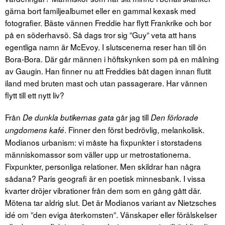
gärna bort familjealbumet eller en gammal kexask med
fotografier. Bäste vännen Freddie har flytt Frankrike och bor
på en söderhavsö. Så dags tror sig ”Guy” veta att hans
egentliga namn är McEvoy. I slutscenerna reser han till ön
Bora-Bora. Där går männen i höftskynken som på en målning
av Gaugin. Han finner nu att Freddies båt dagen innan flutit
iland med bruten mast och utan passage­rare. Har vännen
flytt till ett nytt liv?
Från
går jag till
De dunkla butikernas gata
Den förlorade
. Finner den först bedrövlig, melankolisk.
ungdomens kafé
Modianos urbanism: vi måste ha fixpunkter i storstadens
människomassor som väller upp ur metrostationerna.
Fixpunkter, personliga relationer. Men skildrar han några
sådana? Paris geografi är en poetisk minnesbank. I vissa
kvarter dröjer vibrationer från dem som en gång gått där.
Mötena tar aldrig slut. Det är Modianos variant av Nietzsches
idé om ”den eviga återkomsten”. Vänskaper eller förälskelser