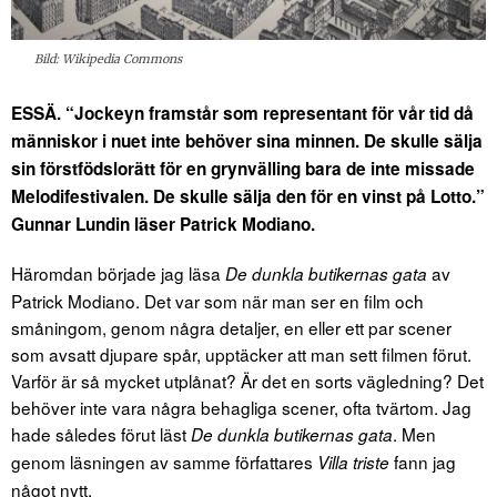
Bild: Wikipedia Commons
ESSÄ. “Jockeyn framstår som representant för vår tid då
människor i nuet inte behöver sina minnen. De skulle sälja
sin förstfödslo­rätt för en grynvälling bara de inte missade
Melo­difestivalen. De skulle sälja den för en vinst på Lotto.”
Gunnar Lundin läser Patrick Modiano.
Häromdan började jag läsa
av
De dunkla butikernas gata
Patrick Modiano. Det var som när man ser en film och
småningom, genom några detaljer, en eller ett par scener
som avsatt djupare spår, upptäcker att man sett filmen förut.
Varför är så mycket utplånat? Är det en sorts vägledning? Det
behöver inte vara några behagliga scener, ofta tvärtom. Jag
hade således förut läst
. Men
De dunkla butikernas gata
genom läsningen av samme författares
fann jag
Villa triste
något nytt.