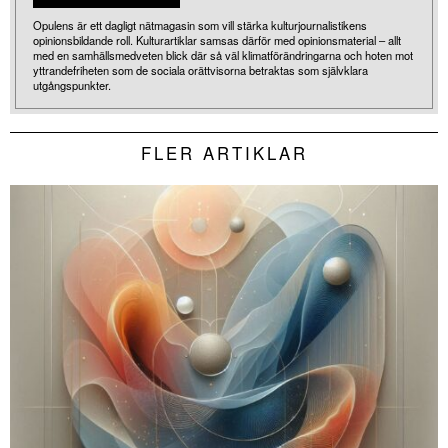
Opulens är ett dagligt nätmagasin som vill stärka kulturjournalistikens
opinionsbildande roll. Kulturartiklar samsas därför med opinionsmaterial – allt
med en samhällsmedveten blick där så väl klimatförändringarna och hoten mot
yttrandefriheten som de sociala orättvisorna betraktas som självklara
utgångspunkter.
FLER ARTIKLAR