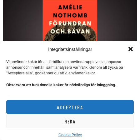
Integritetsinställningar
Vi använder kakor för att förbättra din användarupplevelse, anpassa
annonser och innehåll, samt analysera vår trafik. Genom att trycka på
SE ÄVEN
"Acceptera alla", godkänner du att vi använder kakor.
Tone Schunnesson skriver
galant om maktstrukturer
Observera att funktionella kakor är nödvändiga för inloggning.
ROMAN. ”Det är långt ifrån
enbart våldet som bär denna
Amélie Nothomb skildrar kulturkrockar i Japan
ACCEPTERA
LITTERATUR
Miriam Toews övertygar
med vital berättarkonst
NEKA
ROMAN. Thomas Almqvist har
läst Miriam Toews roman ”En
vapenvila
Cookie Policy