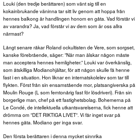
Louki (den tredje berättaren) som vänt sig till en
kokainbrukande väninna tar sitt liv genom att hoppa från
hennes balkong är handlingen honom en gåta. Vad förstår vi
av varandra? Ja, vad förstår vi av dem som är oss allra
närmast?
Långt senare råkar Roland ockultisten de Vere, som sorgset,
kanske förebrående, säger: ”När man älskar någon måste
man acceptera hennes hemligheter.” Louki var överkänslig,
som åtskilliga Modianohjältar, för att någon skulle få henne
fast i en situation. Hon liknar en internatskolelev som tar till
flykten. Först från sin ensamstående mor, platsangiverska på
Moulin Rouge (L som femtonårig fast för lösdriveri). Från sin
borgerlige man, chef på ett fastighetsbolag. Bohemerna på
Le Condé, de intellektuel­la utkantsvarelserna, fick henne att
drömma om ”DET RIKTIGA LIVET”. Vi får inget svar på
hennes gåta. Modiano ger inga svar.
Den första berättaren i denna mycket sinnrika