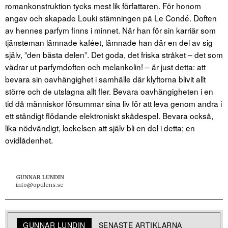
romankonstruktion tycks mest lik författaren. För honom
angav och skapade Louki stämningen på Le Condé. Doften
av hennes parfym finns i minnet. När han för sin karriär som
tjänsteman lämnade kaféet, lämnade han där en del av sig
själv, ”den bästa delen”. Det goda, det friska stråket – det som
vädrar ut parfymdoften och melankolin! – är just detta: att
bevara sin oavhängighet i samhälle där klyftorna blivit allt
större och de utslagna allt fler. Bevara oavhängigheten i en
tid då människor försummar sina liv för att leva genom andra i
ett ständigt flödande elektroniskt skådespel. Bevara också,
lika nödvändigt, lockelsen att själv bli en del i detta; en
ovidlådenhet.
GUNNAR LUNDIN
info@opulens.se
GUNNAR LUNDIN
SENASTE ARTIKLARNA