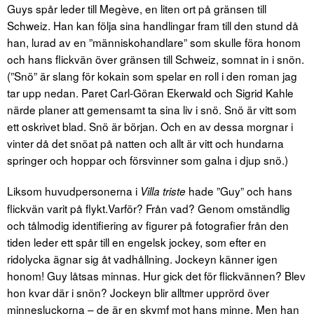
Guys spår leder till Megève, en liten ort på gränsen till
Schweiz. Han kan följa sina handlingar fram till den stund då
han, lurad av en ”människo­handlare” som skulle föra honom
och hans flickvän över gränsen till Schweiz, somnat in i snön.
(”Snö” är slang för kokain som spelar en roll i den roman jag
tar upp nedan. Paret Carl-Göran Ekerwald och Sigrid Kahle
närde planer att gemensamt ta sina liv i snö. Snö är vitt som
ett oskrivet blad. Snö är början. Och en av dessa morgnar i
vinter då det snöat på natten och allt är vitt och hundarna
springer och hoppar och försvinner som galna i djup snö.)
Liksom huvudpersonerna i
hade ”Guy” och hans
Villa triste
flickvän varit på flykt.Varför? Från vad? Genom omständlig
och tålmodig identifiering av figurer på fotografier från den
tiden leder ett spår till en engelsk jockey, som efter en
ridolycka ägnar sig åt vadhållning. Jockeyn känner igen
honom! Guy låtsas minnas. Hur gick det för flickvännen? Blev
hon kvar där i snön? Jockeyn blir alltmer upprörd över
minnes­luckorna – de är en skymf mot hans minne. Men han