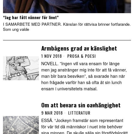
“Jag har fått vänner för livet”
I SAMARBETE MED PARTNER. Känslan för rättvisa brinner fortfarande.
Som ung valde
Armbågens grad av känslighet
1 NOV 2018
PROSA & POESI
NOVELL. ”Ingen vill vara ensam för länge
men jag anstränger mig inte för att få vänner,
man blir bara besviken”, så svarade han när
hon frågade varför han så ofta åt sin lunch
ensam i universitetets matsal.
Om att bevara sin oavhängighet
9 MAR 2018
LITTERATUR
ESSÄ. “Jockeyn framstår som representant
för vår tid då människor i nuet inte behöver
sina minnen. De skulle sälja sin förstfödslo­rätt