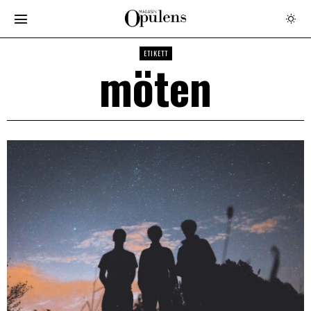
ETIKETT
möten