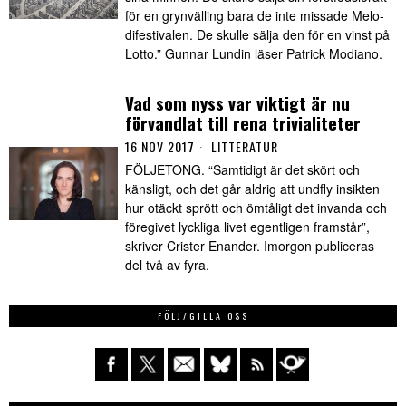
för en grynvälling bara de inte missade Melo­
difestivalen. De skulle sälja den för en vinst på
Lotto.” Gunnar Lundin läser Patrick Modiano.
Vad som nyss var viktigt är nu
förvandlat till rena trivialiteter
16 NOV 2017
LITTERATUR
FÖLJETONG. “Samtidigt är det skört och
känsligt, och det går aldrig att undfly insikten
hur otäckt sprött och ömtåligt det invanda och
föregivet lyckliga livet egentligen framstår”,
skriver Crister Enander. Imorgon publiceras
del två av fyra.
FÖLJ/GILLA OSS