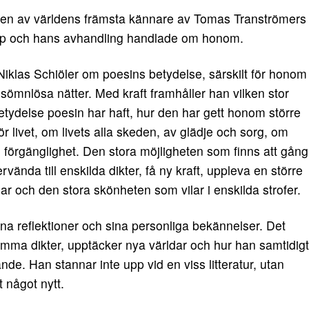
r en av världens främsta kännare av Tomas Tranströmers
kap och hans avhandling handlade om honom.
Niklas Schiöler om poesins betydelse, särskilt för honom
 sömnlösa nätter. Med kraft framhåller han vilken stor
etydelse poesin har haft, hur den har gett honom större
ör livet, om livets alla skeden, av glädje och sorg, om
 förgänglighet. Den stora möjligheten som finns att gång
vända till enskilda dikter, få ny kraft, uppleva en större
ar och den stora skönheten som vilar i enskilda strofer.
ina reflektioner och sina personliga bekännelser. Det
samma dikter, upptäcker nya världar och hur han samtidigt
ande. Han stannar inte upp vid en viss litteratur, utan
 något nytt.