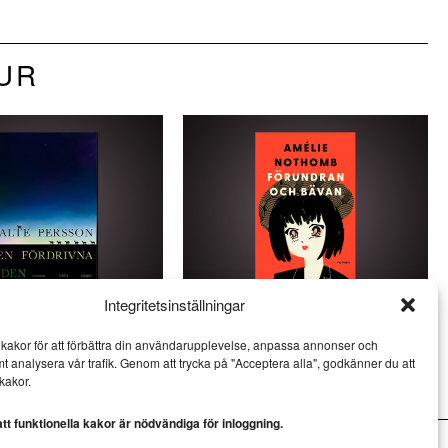
TUR
Integritetsinställningar
son skriver virtuos
Amélie Nothomb skildrar
kakor för att förbättra din användarupplevelse, anpassa annonser och
esi
kulturkrockar i Japan
mt analysera vår trafik. Genom att trycka på "Acceptera alla", godkänner du att
LITTERATUR
kakor.
t funktionella kakor är nödvändiga för inloggning.