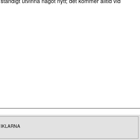
tändigt utvinna något nytt; det kommer alltid vid
TIKLARNA