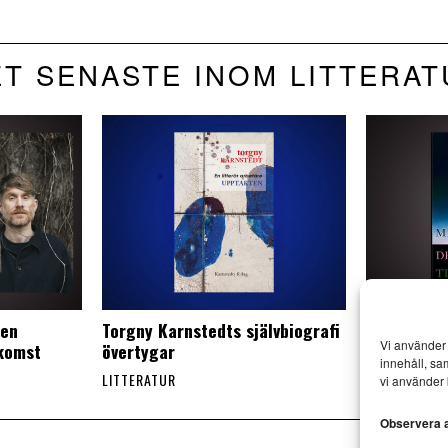
T SENASTE INOM LITTERA
 en
Torgny Karnstedts självbiografi
Malte Pers
Vi använder 
rkomst
övertygar
nonsenspo
innehåll, sa
LITTERATUR
LITTERATUR
vi använder 
Observera at