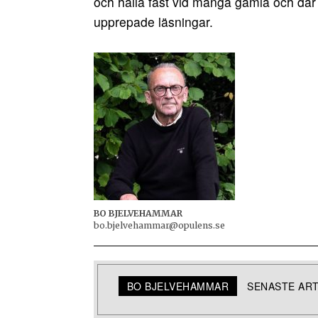
och hålla fast vid många gamla och där s
upprepade läsningar.
BO BJELVEHAMMAR
bo.bjelvehammar@opulens.se
BO BJELVEHAMMAR
SENASTE AR