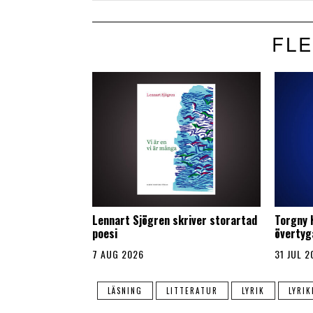
FLE
Lennart Sjögren skriver storartad
Torgny 
poesi
övertyg
7 AUG 2026
31 JUL 2
LÄSNING
LITTERATUR
LYRIK
LYRIK