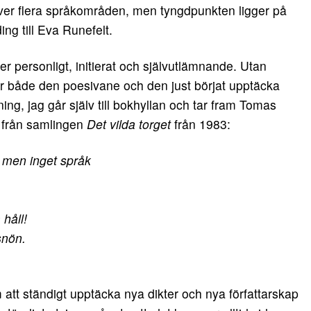
över flera språkområden, men tyngdpunkten ligger på
ng till Eva Runefelt.
er personligt, initierat och självutlämnande. Utan
ör både den poesivane och den just börjat upptäcka
ing, jag går själv till bokhyllan och tar fram Tomas
a från samlingen
Det vilda torget
från 1983:
 men inget språk
 håll!
snön.
m att ständigt upptäcka nya dikter och nya författarskap