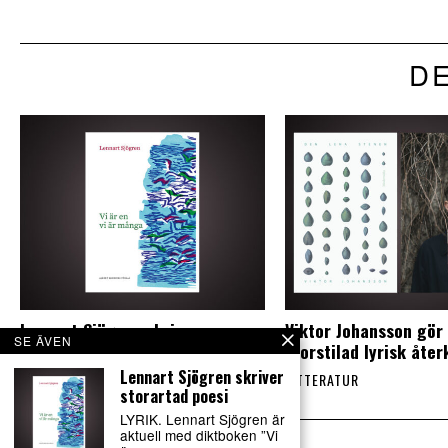
DE
Lennart Sjögren skriver
Viktor Johansson gör
SE ÄVEN
storartad poesi
storstilad lyrisk åte
Lennart Sjögren skriver
LITTERATUR
LITTERATUR
storartad poesi
LYRIK. Lennart Sjögren är
aktuell med diktboken ”Vi