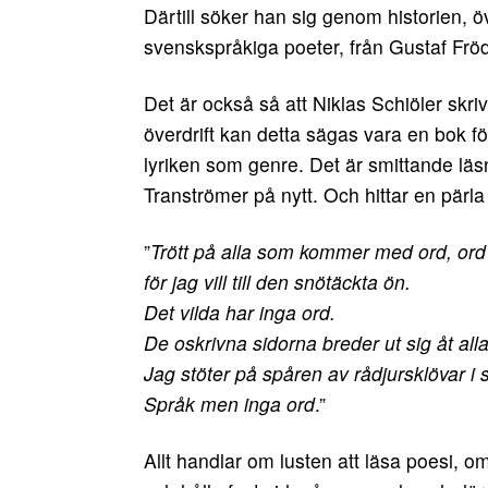
Därtill söker han sig genom historien, 
svenskspråkiga poeter, från Gustaf Frödi
Det är också så att Niklas Schiöler skriv
överdrift kan detta sägas vara en bok f
lyriken som genre. Det är smittande läsn
Tranströmer på nytt. Och hittar en pärl
”
Trött på alla som kommer med ord, ord
för jag vill till den snötäckta ön.
Det vilda har inga ord.
De oskrivna sidorna breder ut sig åt alla
Jag stöter på spåren av rådjursklövar i 
Språk men inga ord
.”
Allt handlar om lusten att läsa poesi, o