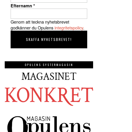
Efternamn
*
Genom att teckna nyhetsbrevet
godkänner du Opulens
integritetspolicy
.
OPULENS SYSTERMAGASIN