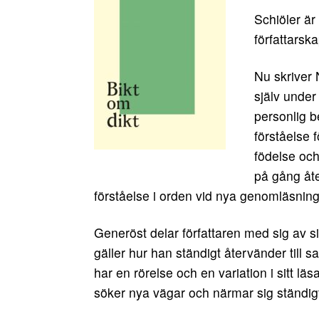
Schiöler ä
författars
Nu skriver 
själv under
personlig b
förståelse f
födelse och
på gång åter
förståelse i orden vid nya genomläsning
Generöst delar författaren med sig av s
gäller hur han ständigt återvänder till 
har en rörelse och en variation i sitt läs
söker nya vägar och närmar sig ständigt