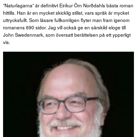
”Naturlagarna” är definitivt Eiríkur Örn Norðdahls bästa roman
hittills. Han är en mycket skicklig stilist, vars språk är mycket
uttrycksfullt. Som läsare fullkomligen flyter man fram igenom
romanens 690 sidor. Jag vill också ge en särskild eloge till
John Swedenmark, som översatt berättelsen på ett ypperligt
vis.