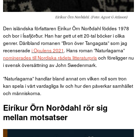
Eiríkur Örn Norðdahl. (Foto: Agust G Atlason)
Den isländska författaren Eiríkur Örn Norðdahl föddes 1978
och bor i Ísafjörður. Han har gett ut ett 20-tal böcker i olika
genrer. Däribland romanen ”Bron över Tangagata” som jag
recenserade
i Opulens 2021
. Hans roman ”Naturlagarna”
nominerades till Nordiska rådets litteraturpris
och föreligger nu
i svensk översättning av John Swedenmark.
”Naturlagarna” handlar bland annat om vilken roll som tron
kan spela i vårt vardagliga liv och hur den påverkar samhället
och människorna.
Eiríkur Örn Norðdahl rör sig
mellan motsatser