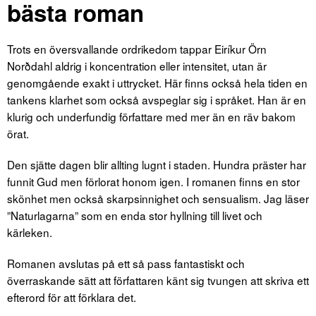
bästa roman
Trots en översvallande ordrikedom tappar Eiríkur Örn
Norðdahl aldrig i koncentration eller intensitet, utan är
genomgående exakt i uttrycket. Här finns också hela tiden en
tankens klarhet som också avspeglar sig i språket. Han är en
klurig och underfundig författare med mer än en räv bakom
örat.
Den sjätte dagen blir allting lugnt i staden. Hundra präster har
funnit Gud men förlorat honom igen. I romanen finns en stor
skönhet men också skarpsinnighet och sensualism. Jag läser
”Naturlagarna” som en enda stor hyllning till livet och
kärleken.
Romanen avslutas på ett så pass fantastiskt och
överraskande sätt att författaren känt sig tvungen att skriva ett
efterord för att förklara det.