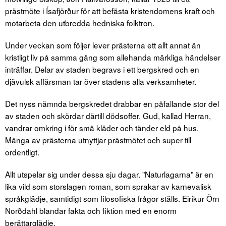
prästmöte i Ísafjörður för att befästa kristendomens kraft och
motarbeta den utbredda hedniska folktron.
Under veckan som följer lever prästerna ett allt annat än
kristligt liv på samma gång som allehanda märkliga händelser
inträffar. Delar av staden begravs i ett bergskred och en
djävulsk affärsman tar över stadens alla verksamheter.
Det nyss nämnda bergskredet drabbar en påfallande stor del
av staden och skördar därtill dödsoffer. Gud, kallad Herran,
vandrar omkring i för små kläder och tänder eld på hus.
Många av prästerna utnyttjar prästmötet och super till
ordentligt.
Allt utspelar sig under dessa sju dagar. ”Naturlagarna” är en
lika vild som storslagen roman, som sprakar av karnevalisk
språkglädje, samtidigt som filosofiska frågor ställs. Eiríkur Örn
Norðdahl blandar fakta och fiktion med en enorm
berättarglädje.