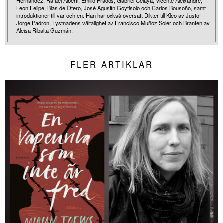
Hernández, Rafael Alberti, Emilio Prados, Gabriel Celaya, Vicente Aleixandre,
Leon Felipe, Blas de Otero, José Agustín Goytisolo och Carlos Bousoño, samt
introduktioner till var och en. Han har också översatt Dikter till Kleo av Justo
Jorge Padrón, Tystnadens vältalighet av Francisco Muñoz Soler och Branten av
Aleisa Ribalta Guzmán.
FLER ARTIKLAR