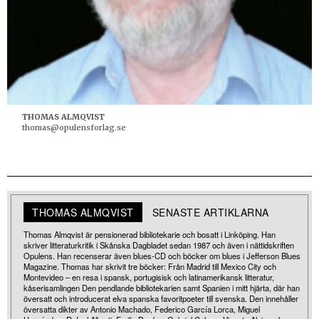
THOMAS ALMQVIST
thomas@opulensforlag.se
THOMAS ALMQVIST
SENASTE ARTIKLARNA
Thomas Almqvist är pensionerad bibliotekarie och bosatt i Linköping. Han
skriver litteraturkritik i Skånska Dagbladet sedan 1987 och även i nättidskriften
Opulens. Han recenserar även blues-CD och böcker om blues i Jefferson Blues
Magazine. Thomas har skrivit tre böcker: Från Madrid till Mexico City och
Montevideo – en resa i spansk, portugisisk och latinamerikansk litteratur,
kåserisamlingen Den pendlande bibliotekarien samt Spanien i mitt hjärta, där han
översatt och introducerat elva spanska favoritpoeter till svenska. Den innehåller
översatta dikter av Antonio Machado, Federico García Lorca, Miguel