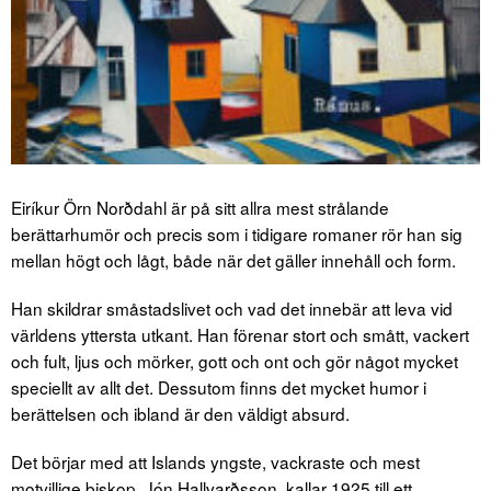
Eiríkur Örn Norðdahl är på sitt allra mest strålande
berättarhumör och precis som i tidigare romaner rör han sig
mellan högt och lågt, både när det gäller innehåll och form.
Han skildrar småstadslivet och vad det innebär att leva vid
världens yttersta utkant. Han förenar stort och smått, vackert
och fult, ljus och mörker, gott och ont och gör något mycket
speciellt av allt det. Dessutom finns det mycket humor i
berättelsen och ibland är den väldigt absurd.
Det börjar med att Islands yngste, vackraste och mest
motvillige biskop, Jón Hallvarðsson, kallar 1925 till ett