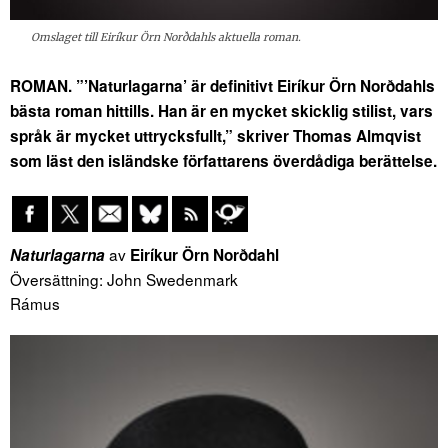
Omslaget till Eiríkur Örn Norðdahls aktuella roman.
ROMAN. ”’Naturlagarna’ är definitivt Eiríkur Örn Norðdahls
bästa roman hittills. Han är en mycket skicklig stilist, vars
språk är mycket uttrycksfullt,” skriver Thomas Almqvist
som läst den isländske författarens överdådiga berättelse.
av
Naturlagarna
Eiríkur Örn Nor
ðdahl
Översättning: John Swedenmark
Rámus