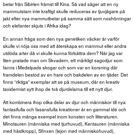
betar från Sibirien främst till Kina. Så vad säger att en ny
mammutstam inte kraftigt skulle reduceras av tjuvjägare på
jakt efter nya mammutbetar på samma sätt som noshörningar
och elefanter skjuts i Afrika idag?
En annan fråga som den nya genetiken väcker är varför
skulle vi nöja oss med att återskapa en mammut eller andra
utdöda arter då vi skulle kunna förbättra dem? När jag var
liten pratade man om Skvadern, ett märkligt sagodjur som
fanns i Medelpads skogar och som var en korsning där
framdelen bestod av en hare och bakdelen av en tjäder. Det
finns “riktiga” exemplar att se på museum, där en kreativ
taxidermist sytt ihop de två djurdelarna till ett nytt djur.
Att kombinera ihop olika delar av djur och människor till nya
fantasifulla och fasansfulla kreationer är en gammal idé och
det finns många exempel inom konsten och litteraturen.
Minotauren (människa med tjurhuvud), Kentauren (människa
med hästkropp), Sfinxen (lejon med människohuvud),