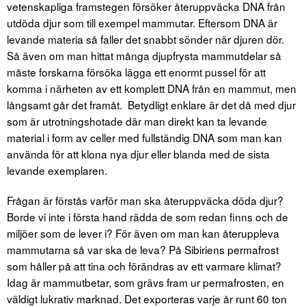
vetenskapliga framstegen försöker återuppväcka DNA från
utdöda djur som till exempel mammutar. Eftersom DNA är
levande materia så faller det snabbt sönder när djuren dör.
Så även om man hittat många djupfrysta mammutdelar så
måste forskarna försöka lägga ett enormt pussel för att
komma i närheten av ett komplett DNA från en mammut, men
långsamt går det framåt. Betydligt enklare är det då med djur
som är utrotningshotade där man direkt kan ta levande
material i form av celler med fullständig DNA som man kan
använda för att klona nya djur eller blanda med de sista
levande exemplaren.
Frågan är förstås varför man ska återuppväcka döda djur?
Borde vi inte i första hand rädda de som redan finns och de
miljöer som de lever i? För även om man kan återuppleva
mammutarna så var ska de leva? På Sibiriens permafrost
som håller på att tina och förändras av ett varmare klimat?
Idag är mammutbetar, som grävs fram ur permafrosten, en
väldigt lukrativ marknad. Det exporteras varje år runt 60 ton