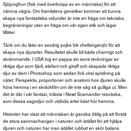
Sjöjungfrun (fisk med överkropp av en människa) för att
nämna några. Om framtidens genetiker kommer att kunna
skapa nya fantastiska vidunder är inte en fråga om tekniska
begränsningar utan en fråga om vår egen etik och lagar
tillåter.
Tänk om du låter en sexårig pojke blir chefsingenjör för att
skapa nya djurarter. Resultatet skulle bli både charmigt och
skrämmande. I USA tog en pappa sin sons teckningar av
riktiga djur som fjäril, elefant och giraff och skapade riktiga
djur av dem i Photoshop som sedan fick viral spridning på
nätet. Perspektiv, proportioner och anatomi hos djuren skulle
höra hemma i en skräckfilm om de inte såg så gulliga ut. Men
det är där i vår fantasi, inlåsta i Newt Scamander resväska,
som dessa sagodjur och utdöda arter bäst hör hemma.
Historien har visat att människan är ganska dålig på att förstå
de stora sammanhangen i naturen och istället för att hjälpa
djuren och naturen har man istället rubbat en skör balans.