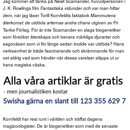
Jag kommer att tänka på Newt Scamander, huvudpersonen i
J. K. Rowlings film
Fantastiska vidunder och var man hittar
, när jag läser Torill Kornfeldts faktabok
dem
Mammutens
utgiven
Fri
återkomst: de utdöda arternas andra chans
av
Tanke Förlag. För är inte Scamander en slags biogenetiker
som försöker återskapa och bevara märkliga djurarter och
sagoväsen som vi för länge sedan trodde var utdöda? Hans
verksamhet är både fascinerande och skrämmande för man
vet aldrig vad som händer när dessa varelser släpps ut ur
hans magiska väska.
Kornfeldt har rest runt i världen och träffat dagens
magizoologister. De är biogenetiker som med de senaste