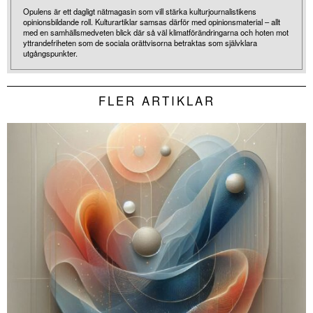
Opulens är ett dagligt nätmagasin som vill stärka kulturjournalistikens
opinionsbildande roll. Kulturartiklar samsas därför med opinionsmaterial – allt
med en samhällsmedveten blick där så väl klimatförändringarna och hoten mot
yttrandefriheten som de sociala orättvisorna betraktas som självklara
utgångspunkter.
FLER ARTIKLAR