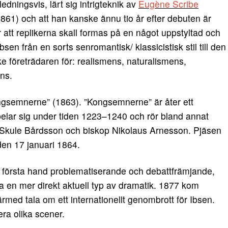
ledningsvis, lärt sig intrigteknik av
Eugène Scribe
1861) och att han kanske ännu tio år efter debuten är
er att replikerna skall formas på en något uppstyltad och
en från en sorts senromantisk/ klassicistisk stil till den
ke företrädaren för: realismens, naturalismens,
ns.
Kongsemnerne” (1863). ”Kongsemnerne” är åter ett
spelar sig under tiden 1223–1240 och rör bland annat
Skule Bårdsson och biskop Nikolaus Arnesson. Pjäsen
den 17 januari 1864.
 i första hand problematiserande och debattfrämjande,
va en mer direkt aktuell typ av dramatik. 1877 kom
därmed tala om ett internationellt genombrott för Ibsen.
era olika scener.