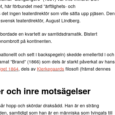
 här förbundet med ”ärftlighets- och
det ingen teaterdirektör som ville sätta upp pjäsen. Den
 svensk teaterdirektör, August Lindberg.
lbordade en kvartett av samtidsdramatik. Bistert
enombrott på kontinenten.
ationellt och sett i backspegeln) skedde emellertid i och
ramat ”Brand” (1866) som dels är starkt påverkat av hans
iget 1864
, dels av
Kierkegaards
filosofi (främst dennes
er och inre motsägelser
 sår hopp och skördar draksådd. Han är en sträng
den, samtidigt som han är en människa som tvingats till