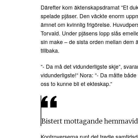
Därefter kom äktenskapsdramat ”Et duk
spelade pjäser. Den väckte enorm upp
ämnet om kvinnlig frigörelse. Huvudpers
Torvald. Under pjäsens lopp slås emeller
sin make – de sista orden mellan dem 
tillbaka.
”- Da må det vidunderligste skje”, svara
vidunderligste!” Nora: ”- Da måtte både
oss to kunne bli et ekteskap.”
Bistert mottagande hemmavid 
Kontroverserna runt det tredje samtids