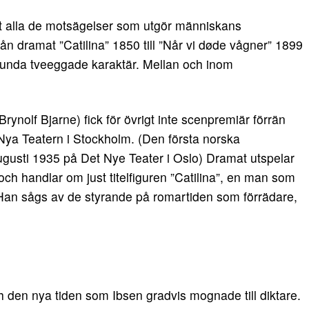
et alla de motsägelser som utgör människans
ån dramat ”Catilina” 1850 till ”Når vi døde vågner” 1899
lunda tveeggade karaktär. Mellan och inom
ynolf Bjarne) fick för övrigt inte scenpremiär förrän
ya Teatern i Stockholm. (Den första norska
ugusti 1935 på Det Nye Teater i Oslo) Dramat utspelar
 och handlar om just titelfiguren ”Catilina”, en man som
 Han sågs av de styrande på romartiden som förrädare,
 den nya tiden som Ibsen gradvis mognade till diktare.