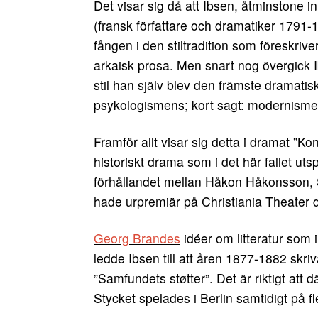
Det visar sig då att Ibsen, åtminstone in
(fransk författare och dramatiker 1791-
fången i den stiltradition som föreskriv
arkaisk prosa. Men snart nog övergick Ibs
stil han själv blev den främste dramatis
psykologismens; kort sagt: modernisme
Framför allt visar sig detta i dramat ”
historiskt drama som i det här fallet ut
förhållandet mellan Håkon Håkonsson, 
hade urpremiär på Christiania Theater 
Georg Brandes
idéer om litteratur som
ledde Ibsen till att åren 1877-1882 skri
”Samfundets støtter”. Det är riktigt att 
Stycket spelades i Berlin samtidigt på fl