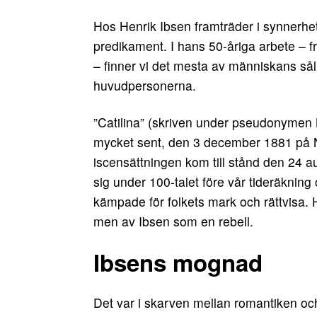
Hos Henrik Ibsen framträder i synnerh
predikament. I hans 50-åriga arbete – fr
– finner vi det mesta av människans så
huvudpersonerna.
”Catilina” (skriven under pseudonymen Br
mycket sent, den 3 december 1881 på N
iscensättningen kom till stånd den 24 a
sig under 100-talet före vår tideräkning
kämpade för folkets mark och rättvisa.
men av Ibsen som en rebell.
Ibsens mognad
Det var i skarven mellan romantiken och