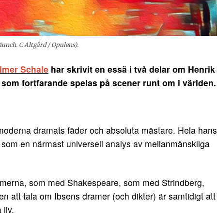
Munch. C Altgård / Opulens).
lmer Schale
har skrivit en essä i två delar om Henrik
r som fortfarande spelas på scener runt om i världen.
moderna dramats fäder och absoluta mästare. Hela hans
ås som en närmast universell analys av mellanmänskliga
ramerna, som med Shakespeare, som med Strindberg,
n att tala om Ibsens dramer (och dikter) är samtidigt att
liv.