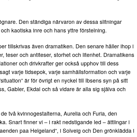
slögnare. Den ständiga närvaron av dessa slitningar
och kaotiska inre och hans yttre förstelning.
er tillskrivas även dramatiken. Den senare håller ihop i
r, teser och antiteser, storhet och litenhet. Dramatikens
lationer och drivkrafter ger också upphov till dess
t sagt varje tidsepok, varje samhällsformation och varje
ituation” är för övrigt en nyckel till Ibsens syn på sitt
s, Gabler, Ekdal och så vidare är alla sig själva och
 de två kvinnogestalterna, Aurelia och Furia, den
 Snart finner vi – i rakt nedstigande led – ättlingar i
aenden paa Helgeland”, i Solveig och Den grönklädda i