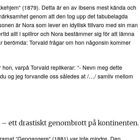
kehjem” (1879). Detta är en av Ibsens mest kända och
märksamhet genom att den tog upp det tabubelagda
onen är Nora som lever en idyllisk tillvaro med sin man
tid allt i spillror och Nora bestämmer sig för att lämna
är berömda: Torvald frågar om hon någonsin kommer
r hon, varpå Torvald replikerar: ”- Nevn meg dette
 du og jeg forvandle oss således at /…/ samliv mellom
– ett drastiskt genombrott på kontinenten.
dramat ”Gengangere” (1881) var inte mindre. Den