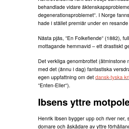
behandlade vidare äktenskapsproblemet,
degenerationsproblemet”. I Norge fanns 
hade i stället premiär under en resande
Nästa pjäs, ”En Folkefiende” (1882), ful
mottagande hemmavid – ett drastiskt g
Det verkliga genombrottet (åtminstone n
med det (ännu i dag) fantastiska versd
egen uppfattning om det
dansk-tyska kr
”Enten-Eller”).
Ibsens yttre motpol
Henrik Ibsen bygger upp och river ner,
domare och åskådare av yttre förhållan