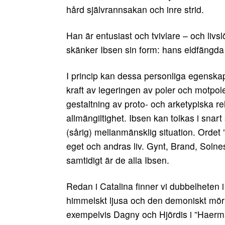
hård självrannsakan och inre strid.
Han är entusiast och tvivlare – och liv
skänker Ibsen sin form: hans eldfängda 
I princip kan dessa personliga egenskap
kraft av legeringen av poler och motpole
gestaltning av proto- och arketypiska re
allmängiltighet. Ibsen kan tolkas i snar
(sårig) mellanmänsklig situation. Ordet ”s
eget och andras liv. Gynt, Brand, Solnes
samtidigt är de alla Ibsen.
Redan i Catalina finner vi dubbelheten i
himmelskt ljusa och den demoniskt mörka.
exempelvis Dagny och Hjördis i ”Haerm