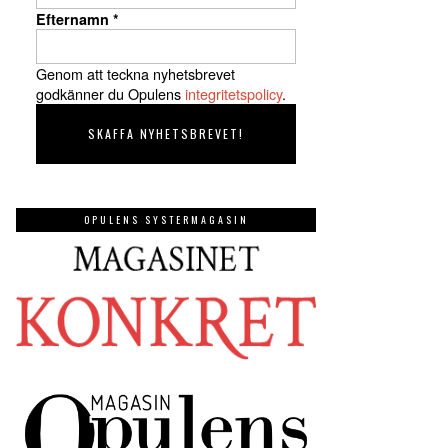
Efternamn
*
Genom att teckna nyhetsbrevet
godkänner du Opulens
integritetspolicy
.
OPULENS SYSTERMAGASIN