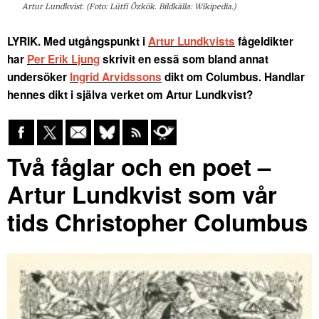
Artur Lundkvist. (Foto: Lütfi Özkök. Bildkälla: Wikipedia.)
LYRIK. Med utgångspunkt i
Artur Lundkvists
fågeldikter
har
Per Erik Ljung
skrivit en essä som bland annat
undersöker
Ingrid Arvidssons
dikt om Columbus. Handlar
hennes dikt i själva verket om Artur Lundkvist?
Två fåglar och en poet –
Artur Lundkvist som vår
tids Christopher Columbus