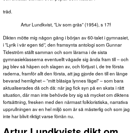
träd.
Artur Lundkvist, ”Liv som gräs” (1954), s 17f
Dikten mötte mig någon gång i början av 60-talet i gymnasiet,
i ”Lyrik i vår egen tid
den framsynta antologi som Gunnar
”,
Tideström ställt samman och som lärarna i de sista
gymnasieklasserna eventuellt vågade sig ända fram till – och
jag blev så häpen och slagen av, och förtjust i, de tre första
raderna, framför allt den första, att jag gjorde den till en länge
bevarad hemlighet – ”mitt blåsiga lynnes fågel” – som bara
aktualiserades då och då: när jag fick syn på en skata i rätt
situation, där man inte behövde bry sig så mycket om diktens
fortsättning, fresken med den närmast folkloristiska, narrativa
upprullningen av en hel miljö som är så mästerlig och som jag
inte har blivit riktigt varse förrän nu.
Artur Lundkvists dikt om