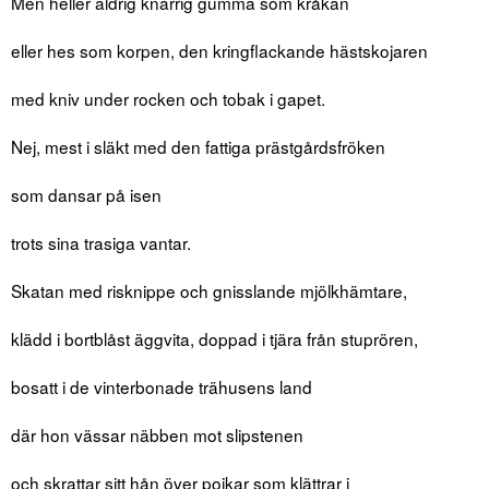
Men heller aldrig knarrig gumma som kråkan
eller hes som korpen, den kringflackande hästskojaren
med kniv under rocken och tobak i gapet.
Nej, mest i släkt med den fattiga prästgårdsfröken
som dansar på isen
trots sina trasiga vantar.
Skatan med risknippe och gnisslande mjölkhämtare,
klädd i bortblåst äggvita, doppad i tjära från stuprören,
bosatt i de vinterbonade trähusens land
där hon vässar näbben mot slipstenen
och skrattar sitt hån över pojkar som klättrar i