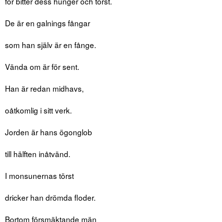
för bitter dess hunger och törst.
De är en galnings fångar
som han själv är en fånge.
Vända om är för sent.
Han är redan midhavs,
oåtkomlig i sitt verk.
Jorden är hans ögonglob
till hälften inåtvänd.
I monsunernas törst
dricker han drömda floder.
Bortom försmäktande män