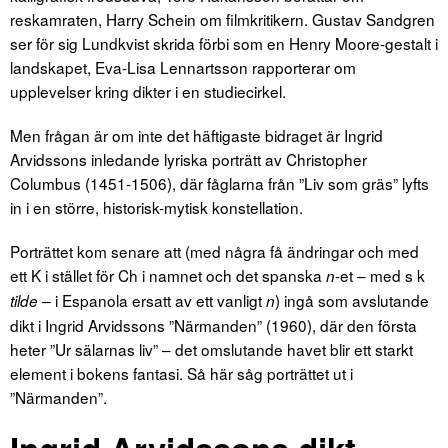
reskamraten, Harry Schein om filmkritikern. Gustav Sandgren
ser för sig Lundkvist skrida förbi som en Henry Moore-gestalt i
landskapet, Eva-Lisa Lennartsson rapporterar om
upplevelser kring dikter i en studiecirkel.
Men frågan är om inte det häftigaste bidraget är Ingrid
Arvidssons inledande lyriska porträtt av Christopher
Columbus (1451-1506), där fåglarna från ”Liv som gräs” lyfts
in i en större, historisk-mytisk konstellation.
Porträttet kom senare att (med några få ändringar och med
ett K i stället för Ch i namnet och det spanska
-et – med s k
n
i Espanola ersatt av ett vanligt
) ingå som avslutande
tilde –
n
dikt i Ingrid Arvidssons ”Närmanden” (1960), där den första
heter ”Ur sälarnas liv” – det omslutande havet blir ett starkt
element i bokens fantasi. Så här såg porträttet ut i
”Närmanden”.