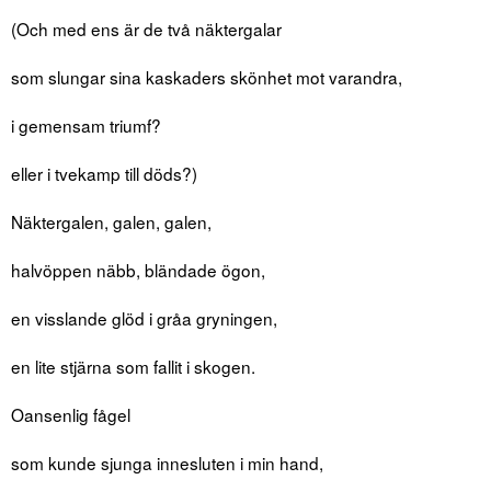
(Och med ens är de två näktergalar
som slungar sina kaskaders skönhet mot varandra,
i gemensam triumf?
eller i tvekamp till döds?)
Näktergalen, galen, galen,
halvöppen näbb, bländade ögon,
en visslande glöd i gråa gryningen,
en lite stjärna som fallit i skogen.
Oansenlig fågel
som kunde sjunga innesluten i min hand,