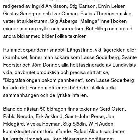
redigerad av Ingrid Arvidsson, Stig Carlson, Erwin Leiser,
Gustav Sandgren och Ivar Öhman. Esaias Thoréns omslag
vetter åt arkitekturen, Stig Åsbergs ”Malinga” inne i boken
minner mer om myller och surrealism, Rut Hillarp och en rad
andra bidrar med bilder i olika tekniker.
Rummet expanderar snabbt. Längst inne, vid lägerelden eller
i kärnhuset, finner man sökare som Lasse Söderberg, Svante
Foerster och Jörn Donner, alla helt fascinerade av Lundkvists
vida, oavbrutet produktiva och precisa sätt att
se,
”Biografsalongen bakom pannbenet”, som Lasse Söderberg
kallade det. För dem gäller det både de intellektuella
sammanhangen och de lyriska infallen.
Bland de nästan 50 bidragen finns texter av Gerd Osten,
Pablo Neruda, Erik Asklund, Saint–John Perse, Jan
Fridegård, Viveka Heyman, Stig Sjödin, W H Auden;
kontaktnätet är rätt förbluffande. Rafael Alberti sänder en
kalligrafisk fredsduva, Tore Håkansson berättar om