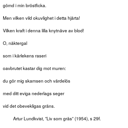
gömd i min bröstficka.
Men vilken vild okuvlighet i detta hjärta!
Vilken kraft i denna lilla knytnäve av blod!
O, näktergal
som i kärlekens raseri
oavbrutet kastar dig mot muren:
du gör mig skamsen och värdelös
med ditt eviga nederlags seger
vid det obevekligas gräns.
Artur Lundkvist, ”Liv som gräs” (1954), s 29f.