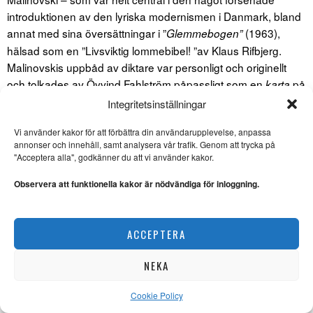
introduktionen av den lyriska modernismen i Danmark, bland
annat med sina översättningar i ”
(1963),
Glemmebogen”
hälsad som en ”Livsviktig lommebibel! ”av Klaus Rifbjerg.
Malinovskis uppbåd av diktare var personligt och originellt
och tolkades av Öyvind Fahlström påpassligt som en
på
karta
omslaget.
Integritetsinställningar
Vi använder kakor för att förbättra din användarupplevelse, anpassa
annonser och innehåll, samt analysera vår trafik. Genom att trycka på
"Acceptera alla", godkänner du att vi använder kakor.
Observera att funktionella kakor är nödvändiga för inloggning.
ACCEPTERA
NEKA
Cookie Policy