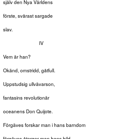
själv den Nya Världens
förste, svårast sargade
slav.
IV
Vem är han?
Okänd, omstridd, gåtfull.
Uppstudsig ullvävarson,
fantasins revolutionär
oceanens Don Quijote.
Förgäves forskar man i hans barndom
förgäves återger man hans bild.