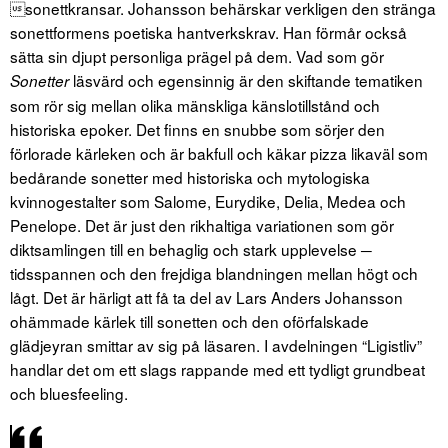
sonettkransar. Johansson behärskar verkligen den stränga
sonettformens poetiska hantverkskrav. Han förmår också
sätta sin djupt personliga prägel på dem. Vad som gör
läsvärd och egensinnig är den skiftande tematiken
Sonetter
som rör sig mellan olika mänskliga känslotillstånd och
historiska epoker. Det finns en snubbe som sörjer den
förlorade kärleken och är bakfull och käkar pizza likaväl som
bedårande sonetter med historiska och mytologiska
kvinnogestalter som Salome, Eurydike, Delia, Medea och
Penelope. Det är just den rikhaltiga variationen som gör
diktsamlingen till en behaglig och stark upplevelse ─
tidsspannen och den frejdiga blandningen mellan högt och
lågt. Det är härligt att få ta del av Lars Anders Johansson
ohämmade kärlek till sonetten och den oförfalskade
glädjeyran smittar av sig på läsaren. I avdelningen “Ligistliv”
handlar det om ett slags rappande med ett tydligt grundbeat
och bluesfeeling.