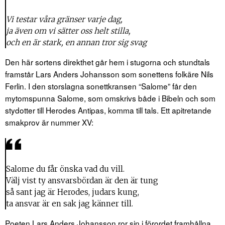
Vi testar våra gränser varje dag,
ja även om vi sätter oss helt stilla,
och en är stark, en annan tror sig svag
Den här sortens direkthet går hem i stugorna och stundtals
framstår Lars Anders Johansson som sonettens folkäre Nils
Ferlin. I den storslagna sonettkransen “Salome” får den
mytomspunna Salome, som omskrivs både i Bibeln och som
stydotter till Herodes Antipas, komma till tals. Ett apitretande
smakprov är nummer XV:
Salome du får önska vad du vill.
Välj vist ty ansvarsbördan är den är tung
så sant jag är Herodes, judars kung,
ta ansvar är en sak jag känner till.
Poeten Lars Anders Johansson ror sin i förordet framhållna