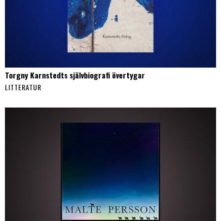
Torgny Karnstedts självbiografi övertygar
LITTERATUR