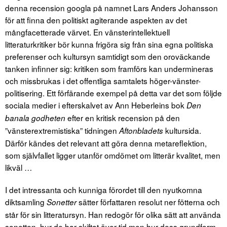
denna recension googla på namnet Lars Anders Johansson
för att finna den politiskt agiterande aspekten av det
mångfacetterade värvet. En vänsterintellektuell
litteraturkritiker bör kunna frigöra sig från sina egna politiska
preferenser och kultursyn samtidigt som den oroväckande
tanken infinner sig: kritiken som framförs kan undermineras
och missbrukas i det offentliga samtalets höger-vänster-
politisering. Ett förfärande exempel på detta var det som följde
sociala medier i efterskalvet av Ann Heberleins bok
Den
efter en kritisk recension på den
banala godheten
”vänsterextremistiska” tidningen
kultursida.
Aftonbladets
Därför kändes det relevant att göra denna metareflektion,
som självfallet ligger utanför omdömet om litterär kvalitet, men
likväl …
I det intressanta och kunniga förordet till den nyutkomna
diktsamling
sätter författaren resolut ner fötterna och
Sonetter
står för sin litteratursyn. Han redogör för olika sätt att använda
sonetten, hur de har skiftat över tid men hur dess grundform