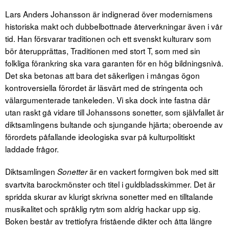
Lars Anders Johansson är indignerad över modernismens
historiska makt och dubbelbottnade återverkningar även i vår
tid. Han försvarar traditionen och ett svenskt kulturarv som
bör återupprättas, Traditionen med stort T, som med sin
folkliga förankring ska vara garanten för en hög bildningsnivå.
Det ska betonas att bara det säkerligen i mångas ögon
kontroversiella förordet är läsvärt med de stringenta och
välargumenterade tankeleden. Vi ska dock inte fastna där
utan raskt gå vidare till Johanssons sonetter, som självfallet är
diktsamlingens bultande och sjungande hjärta; oberoende av
förordets påfallande ideologiska svar på kulturpolitiskt
laddade frågor.
Diktsamlingen
är en vackert formgiven bok med sitt
Sonetter
svartvita barockmönster och titel i guldbladsskimmer. Det är
spridda skurar av klurigt skrivna sonetter med en tilltalande
musikalitet och språklig rytm som aldrig hackar upp sig.
Boken består av trettiofyra fristående dikter och åtta längre