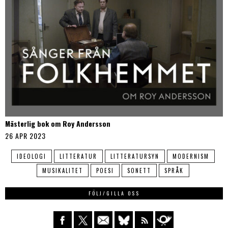
Mästerlig bok om Roy Andersson
26 APR 2023
IDEOLOGI
LITTERATUR
LITTERATURSYN
MODERNISM
MUSIKALITET
POESI
SONETT
SPRÅK
FÖLJ/GILLA OSS