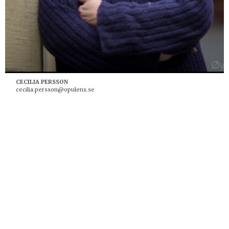
CECILIA PERSSON
cecilia.persson@opulens.se